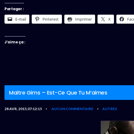
Partager :
E-mail
Pinterest
Imprimer
X
Fac
J’aime ça :
Maitre Gims – Est-Ce Que Tu M’aimes
28 AVR, 2015,07:12:15
AUCUN COMMENTAIRE
AUTRES
•
•