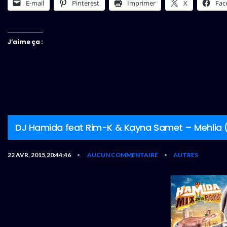
E-mail
Pinterest
Imprimer
X
Fac
J’aime ça :
DJ Hamida feat Rim-K & Kayna Samet – Mehlia (C
22 AVR, 2015,20:44:46
AUCUN COMMENTAIRE
AUTRES
•
•