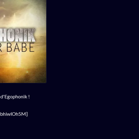
 d'Egophonik !
UbhiwlOh5M]