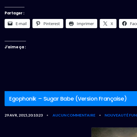
Partager :
E-mail
Pinterest
Imprimer
X
Fac
J’aime ça :
Egophonik – Sugar Babe (Version Française)
29 AVR, 2015,20:10:23
AUCUN COMMENTAIRE
NOUVEAUTÉ FUN
•
•