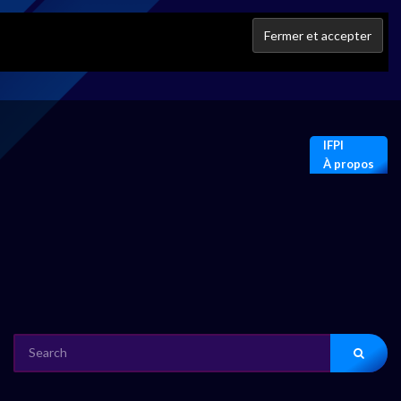
IFPI
À propos
SEARCH
FOR: