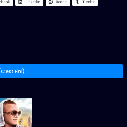
ebook
LinkedIn
Reddit
Tumblr
’est Fini)