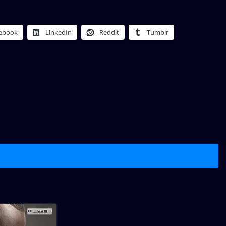
ebook
LinkedIn
Reddit
Tumblr