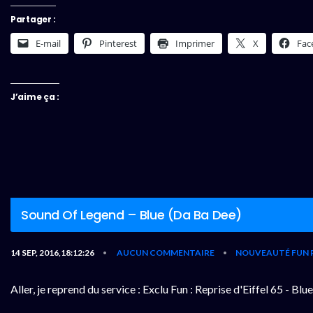
Partager :
E-mail
Pinterest
Imprimer
X
Fac
J’aime ça :
Sound Of Legend – Blue (Da Ba Dee)
14 SEP, 2016,18:12:26
AUCUN COMMENTAIRE
NOUVEAUTÉ FUN 
•
•
Aller, je reprend du service : Exclu Fun : Reprise d'Eiffel 65 -