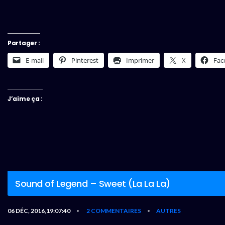
Partager :
E-mail
Pinterest
Imprimer
X
Fac
J’aime ça :
Sound of Legend – Sweet (La La La)
06 DÉC, 2016,19:07:40
2 COMMENTAIRES
AUTRES
•
•