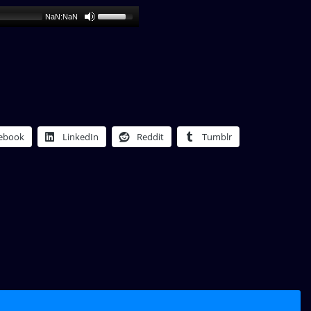
NaN:NaN
ebook
LinkedIn
Reddit
Tumblr