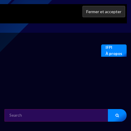
IFPI
À propos
SEARCH
FOR: