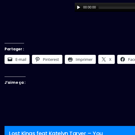
00:00:00
Partager :
E-mail
Pinterest
Imprimer
X
Fac
J’aime ça :
Lost Kings feat Katelyn Tarver – You