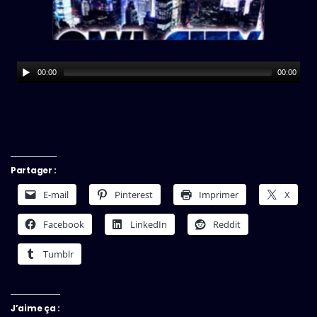
00:00
00:00
Partager :
E-mail
Pinterest
Imprimer
X
Facebook
LinkedIn
Reddit
Tumblr
J’aime ça :