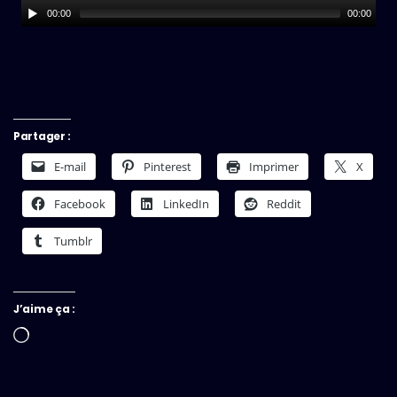
00:00
00:00
Partager :
E-mail
Pinterest
Imprimer
X
Facebook
LinkedIn
Reddit
Tumblr
J’aime ça :
Chargement…