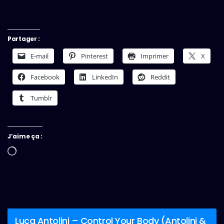
Partager :
E-mail
Pinterest
Imprimer
X
Facebook
LinkedIn
Reddit
Tumblr
J’aime ça :
Chargement…
Luca Antolini – Control Your Body (Antolini &