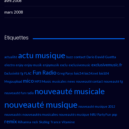
avril 2008
mars 2008
Étiquettes
actu musique
contact
David Guetta
actualité
buzz
Dario
exclusivemusic.fr
electro
enjoy
enjoy-musik
enjoymusik
exclu
exclusivemusic
Fun Radio
loic54
Exclusivité
fg
FLAC
Greg Parys
loic54.net
loicb54
mico
Music
Megaupload
MP3
musicales
news
nouveauté contact
nouveauté fg
nouveauté musicale
nouveauté fun radio
nouveauté musique
nouveauté musique 2012
nouveautés musicales
NRJ
nouveautés
nouveautés musique
Party Fun
pop
remix
Rihanna
rock
Skyblog
Trance
Vitamine