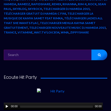
HAMIDA
,
RAMEEZ
,
RAPIDSHARE
,
REMIX
,
RIHANNA
,
RIM-K
,
ROCK
,
SEAN
PAUL
,
SKYBLOG
,
SKYROCK
,
TELECHARGER DJ HAMIDA 2015
,
TÉLÉCHARGER GRATUIT DJ HAMIDA C FINI
,
TELECHARGER LA
MUSIQUE DE KANYA SAMET FEAT RIMKA
,
TÉLÉCHARGER LADIES ALL
THAT SHE WANTS FLAC
,
TELECHARGER MEHLIA KAYNA SAMET
GRATUITEMENT
,
TELECHARGER NOUVEAUTE MUSIC DJ HAMIDA 2015
,
TRANCE
,
VITAMINE
,
WAT.TV/LOICB54
,
WMA
,
ZIPPYSHARE
SEARCH
FOR:
Ecoute Hit Party
00:00
00:00