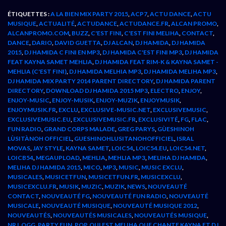
ÉTIQUETTES :
A LA BIEN MIX PARTY 2015
,
ACP7
,
ACTU DANCE
,
ACTU
MUSIQUE
,
ACTUALITÉ
,
ACTUDANCE
,
ACTUDANCE.FR
,
ALCAN PROMO
,
ALCANPROMO.COM
,
BUZZ
,
C'EST FINI
,
C'EST FINI MELIHA
,
CONTACT
,
DANCE
,
DARIO
,
DAVID GUETTA
,
DJ ALCAN
,
DJ HAMIDA
,
DJ HAMIDA
2015
,
DJ HAMIDA C FINI EN MP3
,
DJ HAMIDA C'EST FINI MP3
,
DJ HAMIDA
FEAT KAYNA SAMET MEHLIA
,
DJ HAMIDA FEAT RIM-K & KAYNA SAMET -
MEHLIA (C'EST FINI)
,
DJ HAMIDA MELHIA MP3
,
DJ HAMIDA MELIHA MP3
,
DJ HAMIDA MIX PARTY 2014 PARENT DIRECTORY
,
DJ HAMIDA PARENT
DIRECTORY
,
DOWNLOAD DJ HAMIDA 2015 MP3
,
ELECTRO
,
ENJOY
,
ENJOY-MUSIC
,
ENJOY-MUSIK
,
ENJOY-MUZIK
,
ENJOYMUSIK
,
ENJOYMUSIK.FR
,
EXCLU
,
EXCLUSIVE-MUSIC.NET
,
EXCLUSIVEMUSIC
,
EXCLUSIVEMUSIC.EU
,
EXCLUSIVEMUSIC.FR
,
EXCLUSIVITÉ
,
FG
,
FLAC
,
FUN RADIO
,
GRAND CORPS MALADE
,
GREG PARYS
,
GÙESHINOH
LÙSITÀNOH OFFICIEL
,
GUESHINOHLUSITANOHOFFICIEL
,
ISRAL
MOVAS
,
JAY STYLE
,
KAYNA SAMET
,
LOIC54
,
LOIC54.EU
,
LOIC54.NET
,
LOICB54
,
MEGAUPLOAD
,
MEHLIA
,
MEHLIA MP3
,
MELIHA DJ HAMIDA
,
MELIHA DJ HAMIDA 2015
,
MICO
,
MP3
,
MUSIC
,
MUSIC EXCLU
,
MUSICALES
,
MUSICETFUN
,
MUSICETFUN.FR
,
MUSICEXCLU
,
MUSICEXCLU.FR
,
MUSIK
,
MUZIC
,
MUZIK
,
NEWS
,
NOUVEAUTÉ
CONTACT
,
NOUVEAUTÉ FG
,
NOUVEAUTÉ FUN RADIO
,
NOUVEAUTÉ
MUSICALE
,
NOUVEAUTÉ MUSIQUE
,
NOUVEAUTÉ MUSIQUE 2012
,
NOUVEAUTÉS
,
NOUVEAUTÉS MUSICALES
,
NOUVEAUTÉS MUSIQUE
,
NRJ
,
OGG
,
PARTY FUN
,
POP
,
QUI EST MELIHA QUE CHANTE KAYNA ET DJ