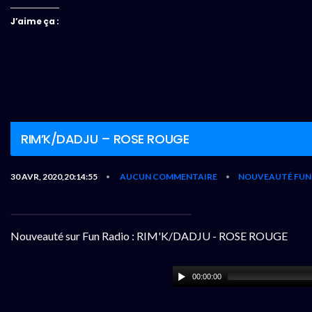
J’aime ça :
RIM’K/DADJU – ROSE ROUGE
30 AVR, 2020,20:14:55
AUCUN COMMENTAIRE
NOUVEAUTÉ FUN
•
•
Nouveauté sur Fun Radio : RIM'K/DADJU - ROSE ROUGE
00:00:00