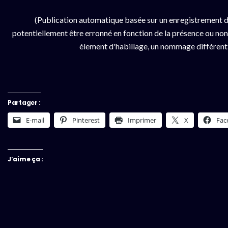
(Publication automatique basée sur un enregistrement d
potentiellement être erronné en fonction de la présence ou non d
élement d'habillage, un nommage différent da
Partager :
E-mail
Pinterest
Imprimer
X
Fac
J’aime ça :