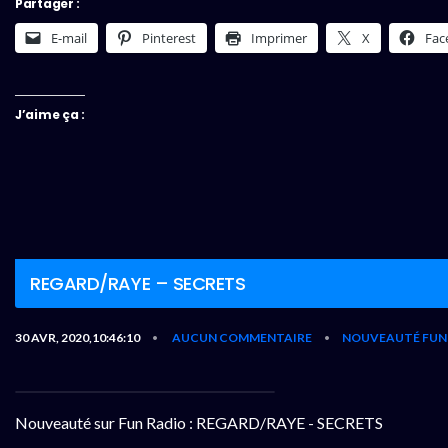
Partager :
E-mail
Pinterest
Imprimer
X
Fac
J’aime ça :
REGARD/RAYE – SECRETS
30 AVR, 2020,10:46:10
AUCUN COMMENTAIRE
NOUVEAUTÉ FUN
•
•
Nouveauté sur Fun Radio : REGARD/RAYE - SECRETS