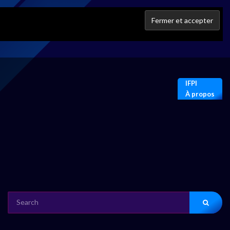
IFPI
À propos
SEARCH
FOR: