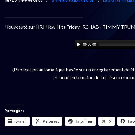
30 AVR, 2020,23:59:57
AUCUN COMMENTAIRE
NOUVEAUTÉ NRJ 
•
•
Nouveauté sur NRJ New Hits Friday : R3HAB - TIMMY TRUM
00:00:00
(Publication automatique basée sur un enregistrement de NR
erronné en fonction de la présence ou no
Partager :
E-mail
Pinterest
Imprimer
X
Fac