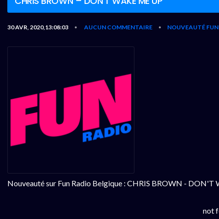
CHRIS BROWN – DON’T WAKE ME UP
30 AVR, 2020,13:08:03
AUCUN COMMENTAIRE
NOUVEAUTÉ FUN 
•
•
Nouveauté sur Fun Radio Belgique : CHRIS BROWN - DON'
not 