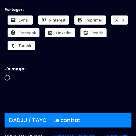
Partager :
E-mail
Pinterest
Imprimer
X
Facebook
LinkedIn
Reddit
Tumblr
J’aime ça :
Chargement…
DADJU / TAYC – Le contrat