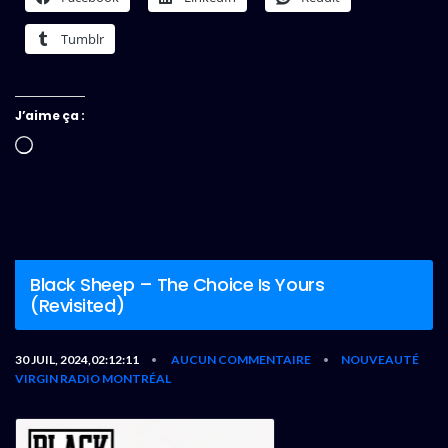
Tumblr
J’aime ça :
Chargement…
Black Sheep – The Choice Is Yours
(Revisited)
30 JUIL, 2024,02:12:11
AUCUN COMMENTAIRE
NOUVEAUTÉ
•
•
VIRGIN RADIO MONTRÉAL