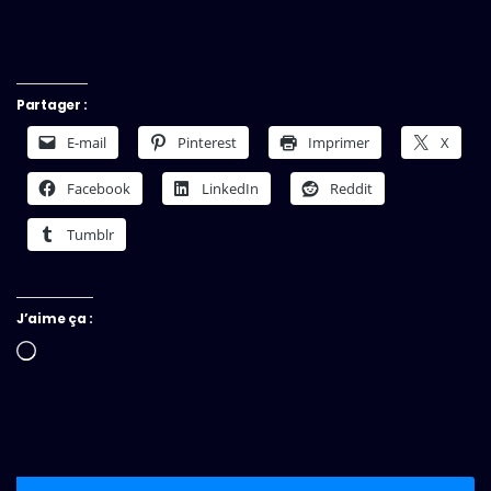
Partager :
E-mail
Pinterest
Imprimer
X
Facebook
LinkedIn
Reddit
Tumblr
J’aime ça :
Chargement…