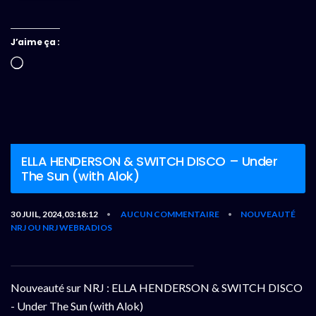
J’aime ça :
Chargement…
ELLA HENDERSON & SWITCH DISCO – Under
The Sun (with Alok)
30 JUIL, 2024,03:18:12
AUCUN COMMENTAIRE
NOUVEAUTÉ
•
•
NRJ OU NRJ WEBRADIOS
Nouveauté sur NRJ : ELLA HENDERSON & SWITCH DISCO
- Under The Sun (with Alok)