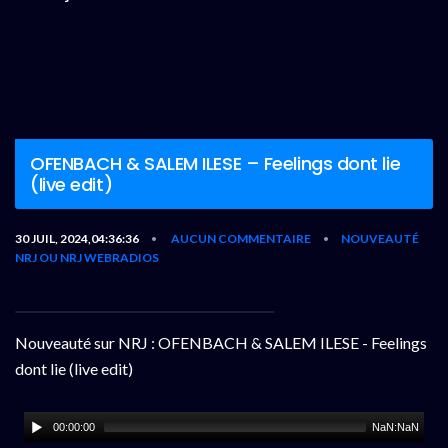
OFENBACH & SALEM ILESE – Feelings dont lie
(live edit)
30 JUIL, 2024,04:36:36
AUCUN COMMENTAIRE
NOUVEAUTÉ
•
•
NRJ OU NRJ WEBRADIOS
Nouveauté sur NRJ : OFENBACH & SALEM ILESE - Feelings
dont lie (live edit)
00:00:00
NaN:NaN