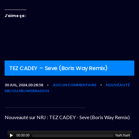
J’aime ça :
TEZ CADEY – Seve (Boris Way Remix)
30 JUIL, 2024,03:28:58
AUCUN COMMENTAIRE
NOUVEAUTÉ
•
•
NRJ OU NRJ WEBRADIOS
Nouveauté sur NRJ : TEZ CADEY - Seve (Boris Way Remix)
00:00:00
NaN:NaN