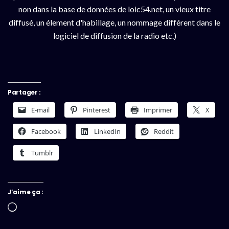
non dans la base de données de loic54.net, un vieux titre
diffusé, un élement d'habillage, un nommage différent dans le
logiciel de diffusion de la radio etc.)
Partager :
E-mail
Pinterest
Imprimer
X
Facebook
LinkedIn
Reddit
Tumblr
J’aime ça :
Chargement…