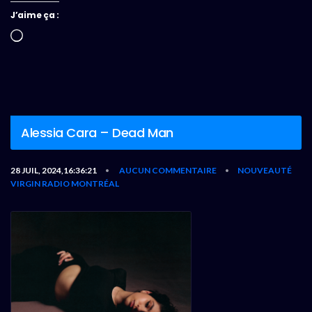
J’aime ça :
Chargement…
Alessia Cara – Dead Man
28 JUIL, 2024,16:36:21
AUCUN COMMENTAIRE
NOUVEAUTÉ
•
•
VIRGIN RADIO MONTRÉAL