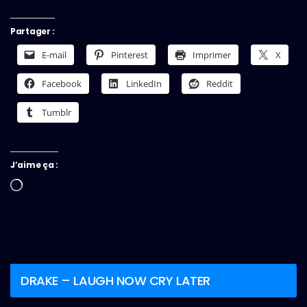
Partager :
E-mail
Pinterest
Imprimer
X
Facebook
LinkedIn
Reddit
Tumblr
J’aime ça :
Chargement…
DRAKE – LAUGH NOW CRY LATER