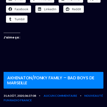
Facebook
LinkedIn
Reddit
Tumblr
J’aime ça :
AKHENATON/FONKY FAMILY – BAD BOYS DE
MARSEILLE
31 AOÛT, 2020,06:37:08
AUCUN COMMENTAIRE
NOUVEAUTÉ
•
•
FUN RADIO FRANCE