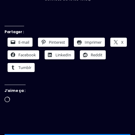
Partager :
E-mail
Pinterest
Imprimer
X
Facebook
LinkedIn
Reddit
Tumblr
J’aime ça :
Chargement…