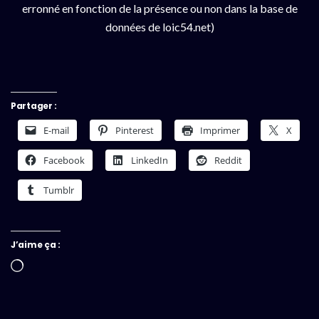
erronné en fonction de la présence ou non dans la base de
données de loic54.net)
Partager :
E-mail
Pinterest
Imprimer
X
Facebook
LinkedIn
Reddit
Tumblr
J’aime ça :
Chargement…