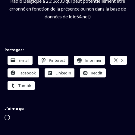
Radio Belgique à 23:36:33 qui peut potentiellement être
erronné en fonction de la présence ou non dans la base de
données de loic54.net)
Partager :
E-mail
Pinterest
Imprimer
X
Facebook
LinkedIn
Reddit
Tumblr
J’aime ça :
Chargement…