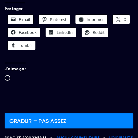
Partager :
E-mail
Pinterest
Imprimer
X
Facebook
LinkedIn
Reddit
Tumblr
J’aime ça :
Chargement…
GRADUR – PAS ASSEZ
30 AOÛT, 2020,22:52:38
AUCUN COMMENTAIRE
NOUVEAUTÉ
•
•