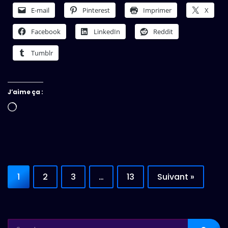
E-mail
Pinterest
Imprimer
X
Facebook
LinkedIn
Reddit
Tumblr
J’aime ça :
Chargement…
1
2
3
…
13
Suivant »
SEARCH