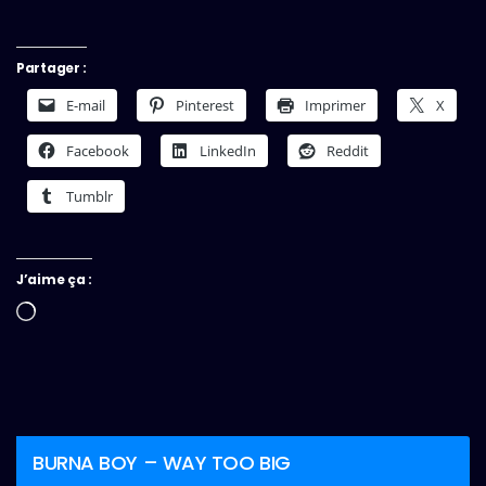
Partager :
E-mail
Pinterest
Imprimer
X
Facebook
LinkedIn
Reddit
Tumblr
J’aime ça :
Chargement…
BURNA BOY – WAY TOO BIG