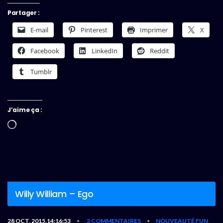
Partager :
E-mail
Pinterest
Imprimer
X
Facebook
LinkedIn
Reddit
Tumblr
J’aime ça :
Chargement…
Willy William – Ego
28 OCT, 2015,14:16:53
2 COMMENTAIRES
NOUVEAUTÉ FUN
•
•