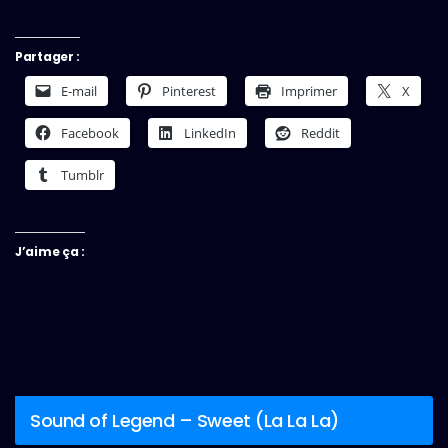
Partager :
E-mail
Pinterest
Imprimer
X
Facebook
LinkedIn
Reddit
Tumblr
J’aime ça :
Sound of Legend – Sweet (La La La)