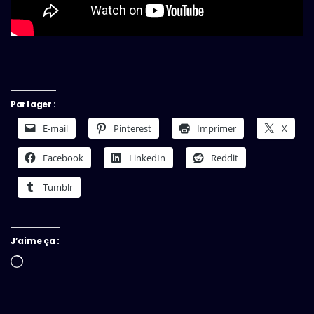
Partager :
E-mail
Pinterest
Imprimer
X
Facebook
LinkedIn
Reddit
Tumblr
J’aime ça :
Chargement…