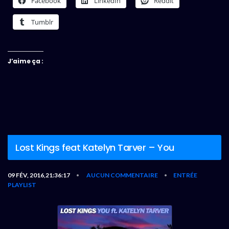
Facebook
LinkedIn
Reddit
Tumblr
J’aime ça :
Lost Kings feat Katelyn Tarver – You
09 FÉV, 2016,21:36:17
AUCUN COMMENTAIRE
ENTRÉE
•
•
PLAYLIST