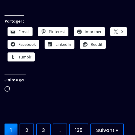
Partager :
E-mail
Pinterest
Imprimer
X
Facebook
LinkedIn
Reddit
Tumblr
J’aime ça :
Chargement…
1
2
3
…
135
Suivant »