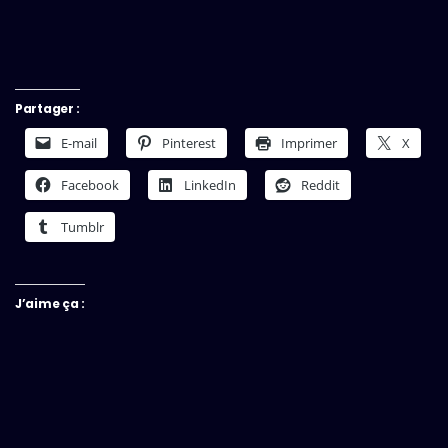
Partager :
E-mail
Pinterest
Imprimer
X
Facebook
LinkedIn
Reddit
Tumblr
J’aime ça :