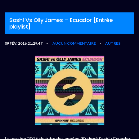
Sash! Vs Olly James – Ecuador [Entrée
playlist]
09 FÉV, 2016,21:29:47
AUCUN COMMENTAIRE
AUTRES
•
•
La version 2016 du tube des années 90 signé Sash! : Ecuador