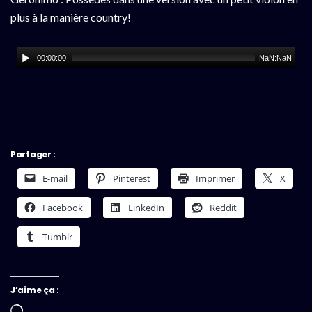
plus à la manière country!
00:00:00
NaN:NaN
Partager :
E-mail
Pinterest
Imprimer
X
Facebook
LinkedIn
Reddit
Tumblr
J’aime ça :
Chargement…