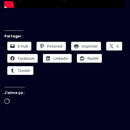
Partager :
E-mail
Pinterest
Imprimer
X
Facebook
LinkedIn
Reddit
Tumblr
J’aime ça :
Chargement…