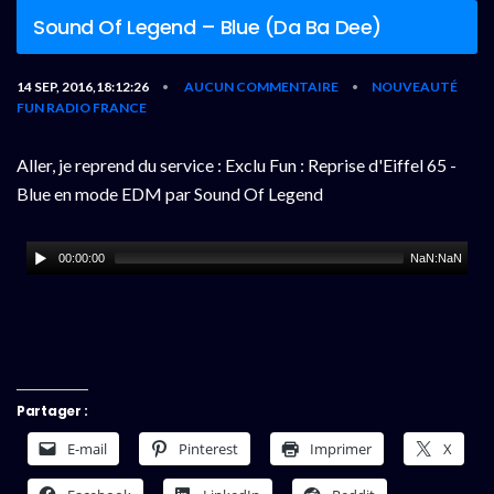
Sound Of Legend – Blue (Da Ba Dee)
14 SEP, 2016,18:12:26
AUCUN COMMENTAIRE
NOUVEAUTÉ
•
•
FUN RADIO FRANCE
Aller, je reprend du service : Exclu Fun : Reprise d'Eiffel 65 -
Blue en mode EDM par Sound Of Legend
00:00:00
NaN:NaN
Partager :
E-mail
Pinterest
Imprimer
X