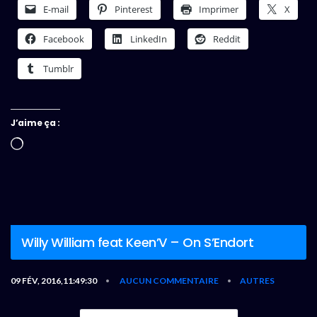
E-mail
Pinterest
Imprimer
X
Facebook
LinkedIn
Reddit
Tumblr
J’aime ça :
Chargement…
Willy William feat Keen’V – On S’Endort
09 FÉV, 2016,11:49:30
AUCUN COMMENTAIRE
AUTRES
•
•