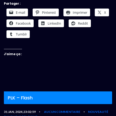
Partager :
E-mail
Pinterest
Imprimer
X
Facebook
LinkedIn
Reddit
Tumblr
J’aime ça :
PLK – Flash
31 JAN, 2024,23:02:59
AUCUN COMMENTAIRE
NOUVEAUTÉ
•
•