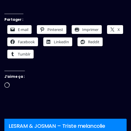
Partager :
E-mail
Pinterest
Imprimer
X
Facebook
LinkedIn
Reddit
Tumblr
J’aime ça :
Chargement…
LESRAM & JOSMAN – Triste melancolie