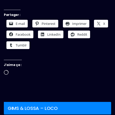
Partager :
E-mail
Pinterest
Imprimer
X
Facebook
LinkedIn
Reddit
Tumblr
J’aime ça :
Chargement…
GIMS & LOSSA – LOCO