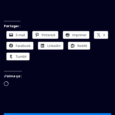
Partager :
E-mail
Pinterest
Imprimer
X
Facebook
LinkedIn
Reddit
Tumblr
J’aime ça :
Chargement…