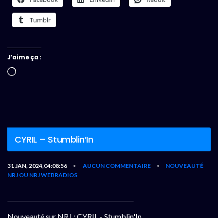
Tumblr
J’aime ça :
Chargement…
CYRIL – Stumblin’In
31 JAN, 2024,04:08:56
AUCUN COMMENTAIRE
NOUVEAUTÉ
•
•
NRJ OU NRJ WEBRADIOS
Nouveauté sur NRJ : CYRIL - Stumblin'In