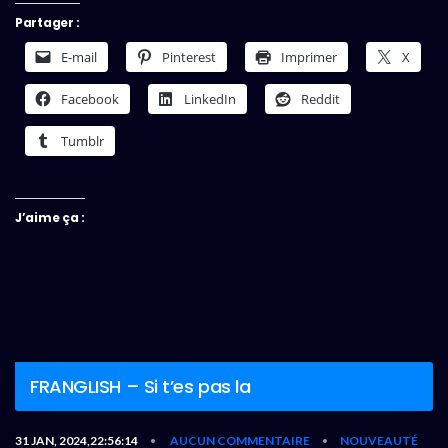
Partager :
E-mail
Pinterest
Imprimer
X
Facebook
LinkedIn
Reddit
Tumblr
J’aime ça :
FRANGLISH – Si t’es pas la
31 JAN, 2024,22:56:14
AUCUN COMMENTAIRE
NOUVEAUTÉ
•
•