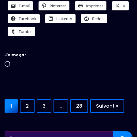
E-mail
Pinterest
Imprimer
X
Facebook
LinkedIn
Reddit
Tumblr
J’aime ça :
Chargement…
1
2
3
…
28
Suivant »
SEARCH