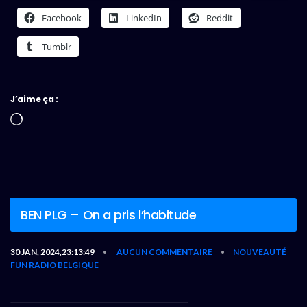
Facebook
LinkedIn
Reddit
Tumblr
J’aime ça :
Chargement…
BEN PLG – On a pris l’habitude
30 JAN, 2024,23:13:49
AUCUN COMMENTAIRE
NOUVEAUTÉ
•
•
FUN RADIO BELGIQUE