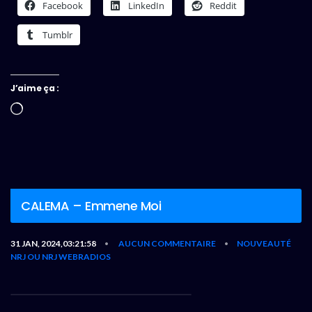
Facebook
LinkedIn
Reddit
Tumblr
J’aime ça :
Chargement…
CALEMA – Emmene Moi
31 JAN, 2024,03:21:58
AUCUN COMMENTAIRE
NOUVEAUTÉ
•
•
NRJ OU NRJ WEBRADIOS