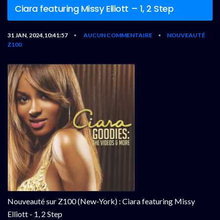
Ciara featuring Missy Elliott – 1, 2 Step
31 JAN, 2024,10:41:57
AUCUN COMMENTAIRE
NOUVEAUTÉ
•
•
Z100
Nouveauté sur Z100 (New-York) : Ciara featuring Missy
Elliott - 1, 2 Step