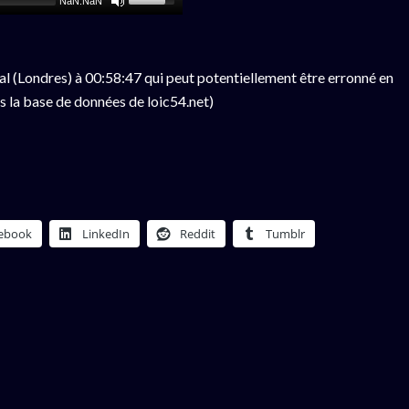
NaN:NaN
l (Londres) à 00:58:47 qui peut potentiellement être erronné en
s la base de données de loic54.net)
ebook
LinkedIn
Reddit
Tumblr