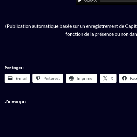
00:00:00
(Publication automatique basée sur un enregistrement de Capita
fonction de la présence ou non dan
Partager :
E-mail
Pinterest
Imprimer
X
Fac
J’aime ça :