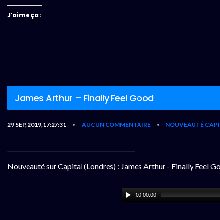
J’aime ça :
James Arthur – Finally Feel Good
29 SEP, 2019,17:27:31
AUCUN COMMENTAIRE
NOUVEAUTÉ CAPI
•
•
Nouveauté sur Capital (Londres) : James Arthur - Finally Feel G
00:00:00