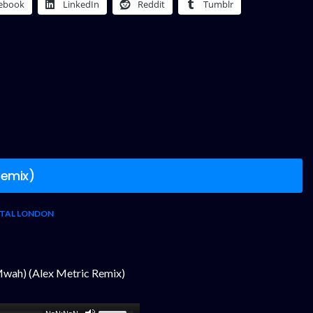
ebook
LinkedIn
Reddit
Tumblr
Remix)
TAL LONDON
(Mwah) (Alex Metric Remix)