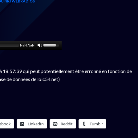
OU NRJ WEBRADIOS
NaN:NaN
 18:57:39 qui peut potentiellement être erronné en fonction de
ase de données de loic54.net)
ebook
LinkedIn
Reddit
Tumblr