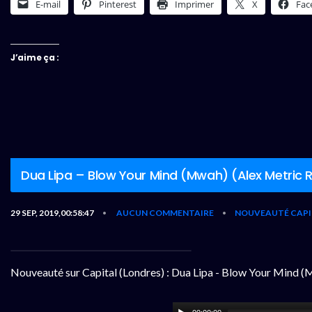
E-mail
Pinterest
Imprimer
X
Fac
J’aime ça :
Dua Lipa – Blow Your Mind (Mwah) (Alex Metric 
29 SEP, 2019,00:58:47
AUCUN COMMENTAIRE
NOUVEAUTÉ CAPI
•
•
Nouveauté sur Capital (Londres) : Dua Lipa - Blow Your Mind 