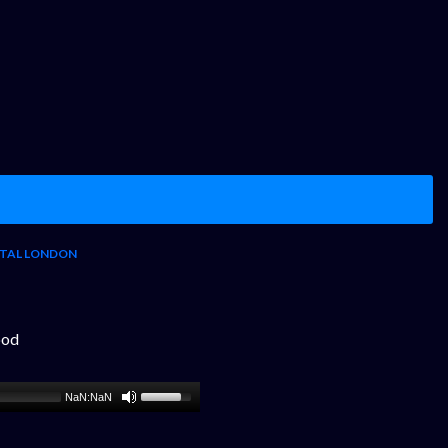
TAL LONDON
ood
NaN:NaN