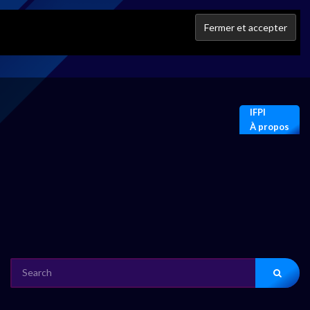
IFPI
À propos
SEARCH
FOR: