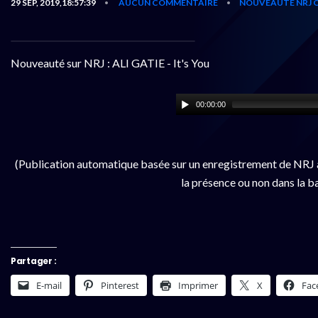
29 SEP, 2019,18:57:39
AUCUN COMMENTAIRE
NOUVEAUTÉ NRJ 
•
•
Nouveauté sur NRJ : ALI GATIE - It's You
00:00:00
(Publication automatique basée sur un enregistrement de NRJ à
la présence ou non dans la b
Partager :
E-mail
Pinterest
Imprimer
X
Fac