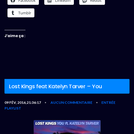
Facebook
LinkedIn
Reddit
Tumblr
J’aime ça :
Lost Kings feat Katelyn Tarver – You
09 FÉV, 2016,21:36:17
AUCUN COMMENTAIRE
ENTRÉE
•
•
PLAYLIST