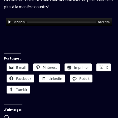
plus à la manière country!
00:00:00
NaN:NaN
Partager :
E-mail
Pinterest
Imprimer
X
Facebook
LinkedIn
Reddit
Tumblr
J’aime ça :
Chargement…