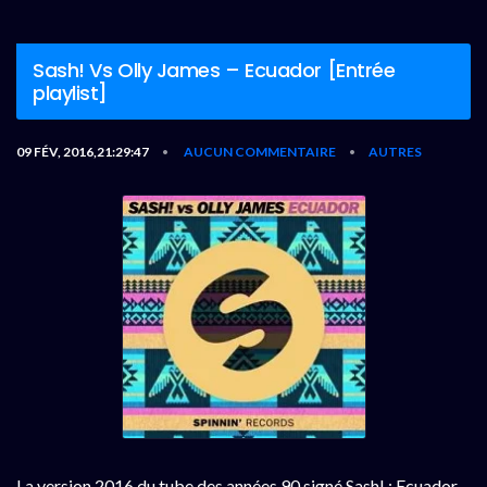
Sash! Vs Olly James – Ecuador [Entrée
playlist]
09 FÉV, 2016,21:29:47
AUCUN COMMENTAIRE
AUTRES
•
•
La version 2016 du tube des années 90 signé Sash! : Ecuador