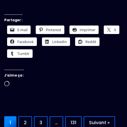
Partager :
E-mail
Pinterest
Imprimer
X
Facebook
LinkedIn
Reddit
Tumblr
J’aime ça :
Chargement…
1
2
3
…
131
Suivant »