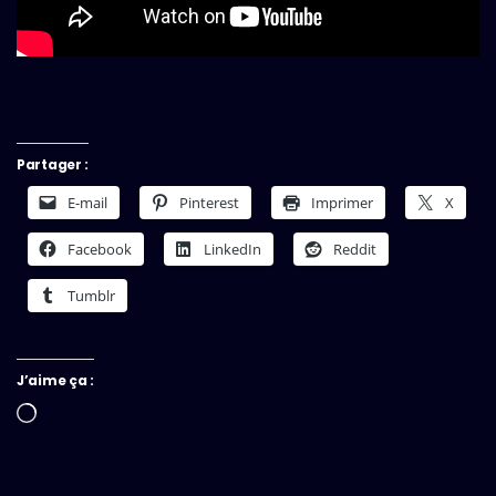
Partager :
E-mail
Pinterest
Imprimer
X
Facebook
LinkedIn
Reddit
Tumblr
J’aime ça :
Chargement…