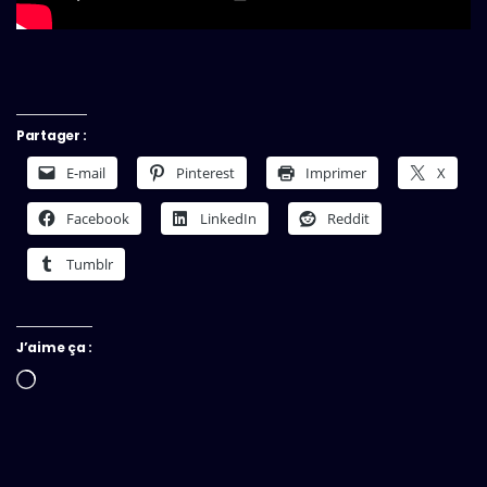
Partager :
E-mail
Pinterest
Imprimer
X
Facebook
LinkedIn
Reddit
Tumblr
J’aime ça :
Chargement…