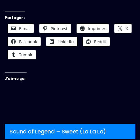
Partager :
E-mail
Pinterest
Imprimer
X
Facebook
LinkedIn
Reddit
Tumblr
J’aime ça :
Sound of Legend – Sweet (La La La)