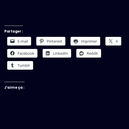
Partager :
E-mail
Pinterest
Imprimer
X
Facebook
LinkedIn
Reddit
Tumblr
J’aime ça :