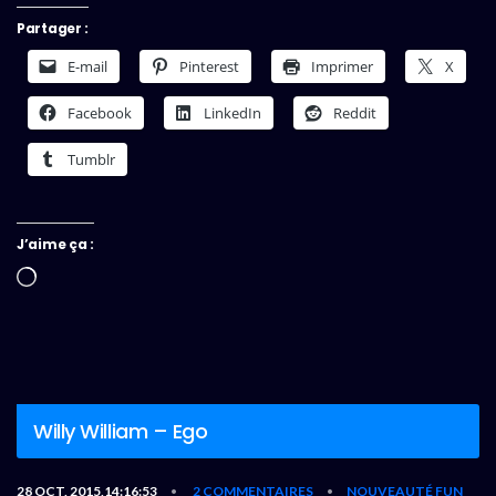
Partager :
E-mail
Pinterest
Imprimer
X
Facebook
LinkedIn
Reddit
Tumblr
J’aime ça :
Chargement…
Willy William – Ego
28 OCT, 2015,14:16:53
2 COMMENTAIRES
NOUVEAUTÉ FUN
•
•