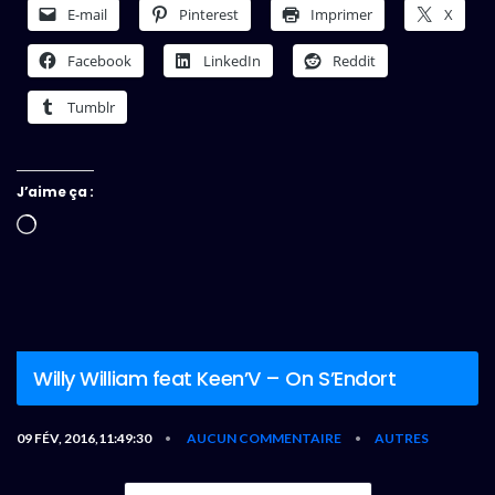
E-mail
Pinterest
Imprimer
X
Facebook
LinkedIn
Reddit
Tumblr
J’aime ça :
Chargement…
Willy William feat Keen’V – On S’Endort
09 FÉV, 2016,11:49:30
AUCUN COMMENTAIRE
AUTRES
•
•