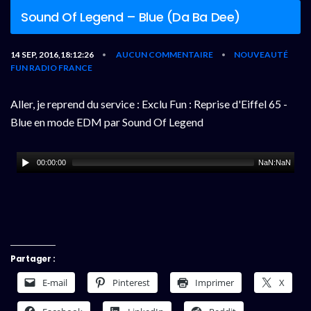
Sound Of Legend – Blue (Da Ba Dee)
14 SEP, 2016,18:12:26
AUCUN COMMENTAIRE
NOUVEAUTÉ
•
•
FUN RADIO FRANCE
Aller, je reprend du service : Exclu Fun : Reprise d'Eiffel 65 -
Blue en mode EDM par Sound Of Legend
00:00:00
NaN:NaN
Partager :
E-mail
Pinterest
Imprimer
X