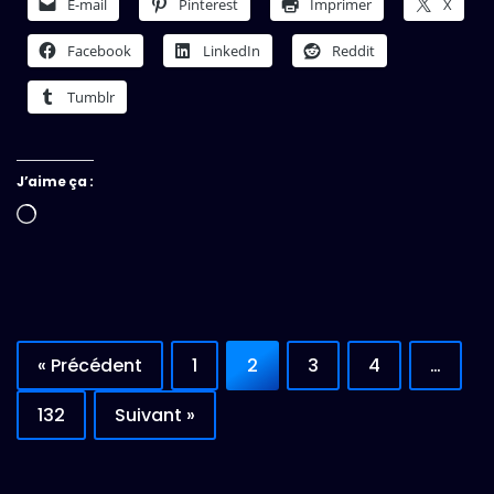
E-mail
Pinterest
Imprimer
X
Facebook
LinkedIn
Reddit
Tumblr
J’aime ça :
Chargement…
« Précédent
1
2
3
4
…
132
Suivant »