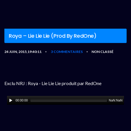
Roya – Lie Lie Lie (Prod By RedOne)
24 JUIN, 2015,19:40:11
3 COMMENTAIRES
NON CLASSÉ
•
•
Exclu NRJ : Roya - Lie Lie Lie produit par RedOne
00:00:00
NaN:NaN