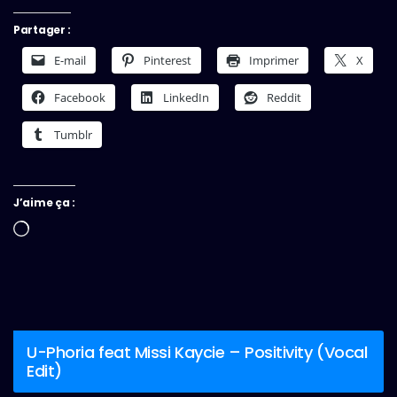
Partager :
E-mail
Pinterest
Imprimer
X
Facebook
LinkedIn
Reddit
Tumblr
J’aime ça :
Chargement…
U-Phoria feat Missi Kaycie – Positivity (Vocal
Edit)