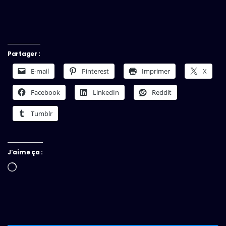
Partager :
E-mail
Pinterest
Imprimer
X
Facebook
LinkedIn
Reddit
Tumblr
J’aime ça :
Chargement…