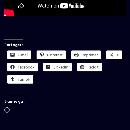
Partager :
E-mail
Pinterest
Imprimer
X
Facebook
LinkedIn
Reddit
Tumblr
J’aime ça :
Chargement…