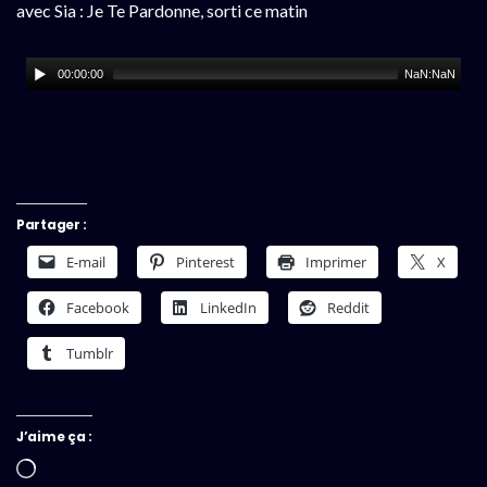
avec Sia : Je Te Pardonne, sorti ce matin
00:00:00
NaN:NaN
Partager :
E-mail
Pinterest
Imprimer
X
Facebook
LinkedIn
Reddit
Tumblr
J’aime ça :
Chargement…