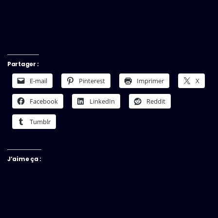
Partager :
E-mail
Pinterest
Imprimer
X
Facebook
LinkedIn
Reddit
Tumblr
J’aime ça :