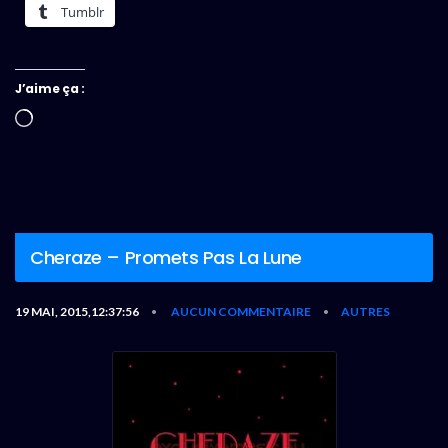
Tumblr
J’aime ça :
Chargement…
Cheraze – Promets Pas La Lune
19 MAI, 2015,12:37:56
AUCUN COMMENTAIRE
AUTRES
•
•