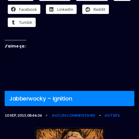
Facebook
LinkedIn
Reddit
Tumblr
J’aime ça :
Jabberwocky – Ignition
10 SEP, 2015,08:46:36
AUCUN COMMENTAIRE
AUTRES
•
•