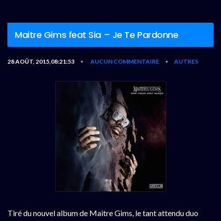
Maitre Gims feat Sia – Je Te Pardonne
28 AOÛT, 2015,08:21:53
AUCUN COMMENTAIRE
AUTRES
•
•
Tiré du nouvel album de Maitre Gims, le tant attendu duo