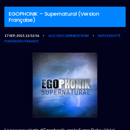
EGOPHONIK – Supernatural (Version
Française)
17 SEP, 2015,12:52:56
AUCUN COMMENTAIRE
NOUVEAUTÉ
•
•
FUN RADIO FRANCE
Le nouveau single d'Egophonik, après Sugar Babe : Voici