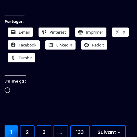
Partager :
E-mail
Pinterest
Imprimer
X
Facebook
LinkedIn
Reddit
Tumblr
J’aime ça :
Chargement…
1
2
3
…
133
Suivant »