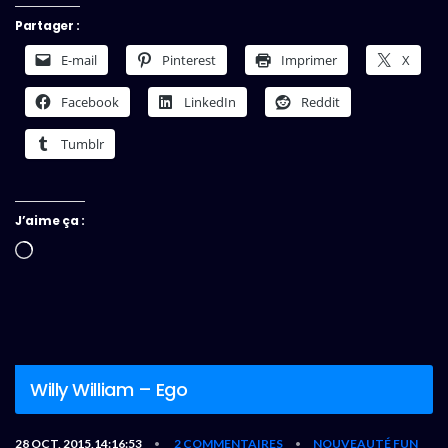
Partager :
E-mail
Pinterest
Imprimer
X
Facebook
LinkedIn
Reddit
Tumblr
J’aime ça :
Chargement…
Willy William – Ego
28 OCT, 2015,14:16:53
2 COMMENTAIRES
NOUVEAUTÉ FUN
•
•