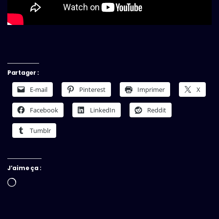
Partager :
E-mail
Pinterest
Imprimer
X
Facebook
LinkedIn
Reddit
Tumblr
J’aime ça :
Chargement…