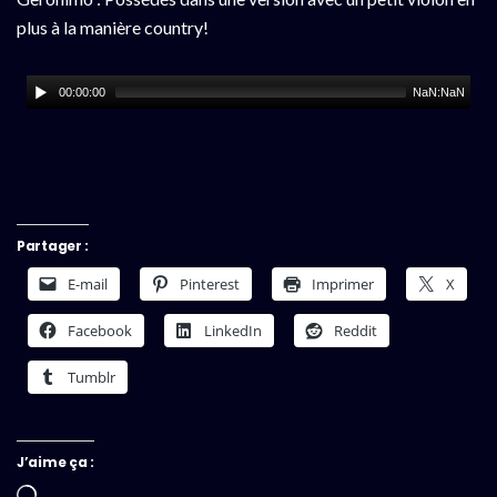
plus à la manière country!
00:00:00
NaN:NaN
Partager :
E-mail
Pinterest
Imprimer
X
Facebook
LinkedIn
Reddit
Tumblr
J’aime ça :
Chargement…