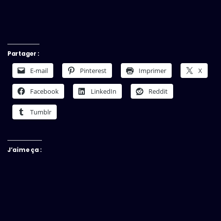
Partager :
E-mail
Pinterest
Imprimer
X
Facebook
LinkedIn
Reddit
Tumblr
J’aime ça :