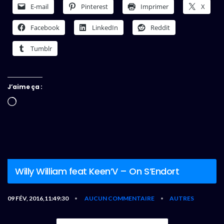
E-mail
Pinterest
Imprimer
X
Facebook
LinkedIn
Reddit
Tumblr
J’aime ça :
Chargement…
Willy William feat Keen’V – On S’Endort
09 FÉV, 2016,11:49:30
AUCUN COMMENTAIRE
AUTRES
•
•