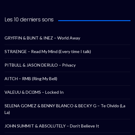
Les 10 derniers sons
GRYFFIN & BUNT & INEZ – World Away
STRAENGE – Read My Mind (Every time I talk)
PITBULL & JASON DERULO – Privacy
AITCH – RMB (Ring My Bell)
VALEUU & DCl3MS – Locked In
SELENA GOMEZ & BENNY BLANCO & BECKY G – Te Olvido (La
La)
JOHN SUMMIT & ABSOLUTELY – Don’t Believe It