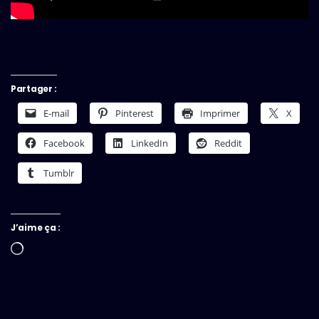
Partager :
E-mail
Pinterest
Imprimer
X
Facebook
LinkedIn
Reddit
Tumblr
J’aime ça :
Chargement…