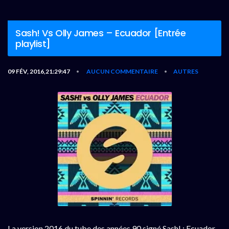
Sash! Vs Olly James – Ecuador [Entrée
playlist]
09 FÉV, 2016,21:29:47
AUCUN COMMENTAIRE
AUTRES
•
•
La version 2016 du tube des années 90 signé Sash! : Ecuador