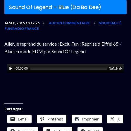
Sound Of Legend – Blue (Da Ba Dee)
14 SEP, 2016,18:12:26
AUCUN COMMENTAIRE
NOUVEAUTÉ
•
•
FUN RADIO FRANCE
Aller, je reprend du service : Exclu Fun : Reprise d'Eiffel 65 -
Blue en mode EDM par Sound Of Legend
00:00:00
NaN:NaN
Partager :
E-mail
Pinterest
Imprimer
X