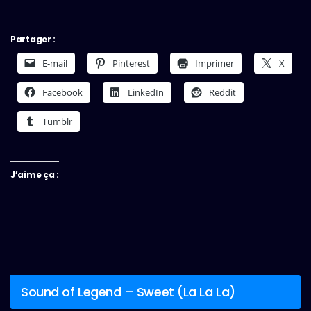
Partager :
E-mail
Pinterest
Imprimer
X
Facebook
LinkedIn
Reddit
Tumblr
J’aime ça :
Sound of Legend – Sweet (La La La)