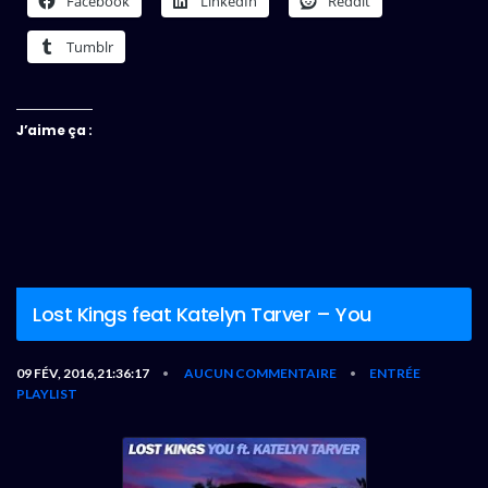
Facebook
LinkedIn
Reddit
Tumblr
J’aime ça :
Lost Kings feat Katelyn Tarver – You
09 FÉV, 2016,21:36:17
AUCUN COMMENTAIRE
ENTRÉE
•
•
PLAYLIST