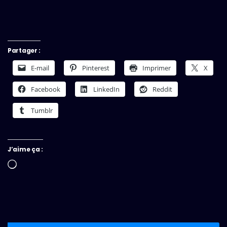
Partager :
E-mail
Pinterest
Imprimer
X
Facebook
LinkedIn
Reddit
Tumblr
J’aime ça :
Chargement…