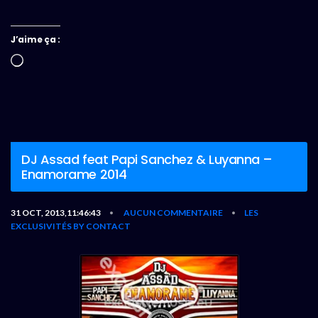
J’aime ça :
Chargement…
DJ Assad feat Papi Sanchez & Luyanna –
Enamorame 2014
31 OCT, 2013,11:46:43
AUCUN COMMENTAIRE
LES
•
•
EXCLUSIVITÉS BY CONTACT