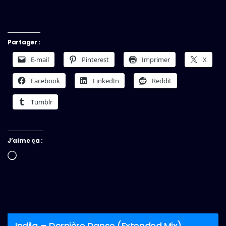
Partager :
E-mail
Pinterest
Imprimer
X
Facebook
LinkedIn
Reddit
Tumblr
J’aime ça :
Chargement…
Indila – Dernière Danse (Extended Mix)