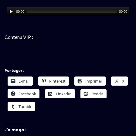
00:00
00:00
Contenu VIP :
Partager :
E-mail
Pinterest
Imprimer
X
Facebook
LinkedIn
Reddit
Tumblr
J’aime ça :