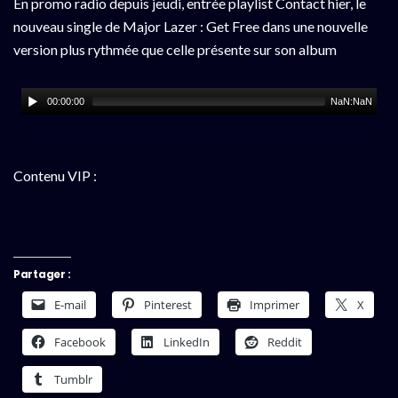
En promo radio depuis jeudi, entrée playlist Contact hier, le
nouveau single de Major Lazer : Get Free dans une nouvelle
version plus rythmée que celle présente sur son album
00:00:00
NaN:NaN
Contenu VIP :
Partager :
E-mail
Pinterest
Imprimer
X
Facebook
LinkedIn
Reddit
Tumblr