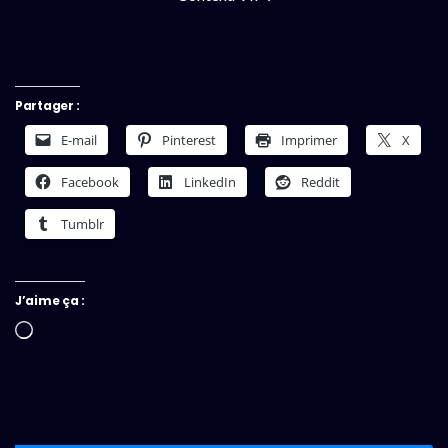
Partager :
E-mail
Pinterest
Imprimer
X
Facebook
LinkedIn
Reddit
Tumblr
J’aime ça :
Chargement…