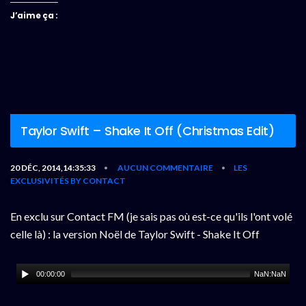
J’aime ça :
Taylor Swift – Shake It Off (Christmas Edit)
20 DÉC, 2014,14:35:33
AUCUN COMMENTAIRE
LES
•
•
EXCLUSIVITÉS BY CONTACT
En exclu sur Contact FM (je sais pas où est-ce qu'ils l'ont volé
celle là) : la version Noël de Taylor Swift - Shake It Off
00:00:00
NaN:NaN