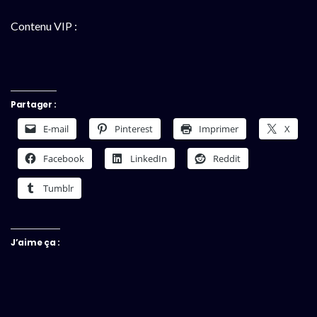
Contenu VIP :
Partager :
E-mail
Pinterest
Imprimer
X
Facebook
LinkedIn
Reddit
Tumblr
J’aime ça :