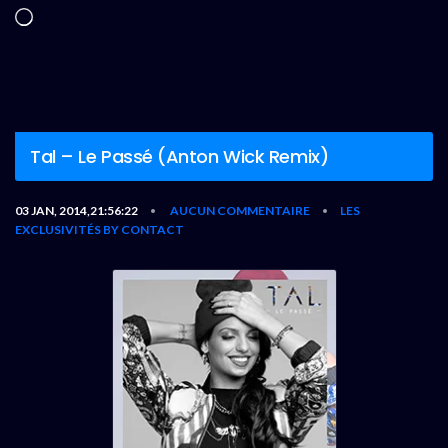
Chargement…
Tal – Le Passé (Anton Wick Remix)
03 JAN, 2014,21:56:22
AUCUN COMMENTAIRE
LES
•
•
EXCLUSIVITÉS BY CONTACT