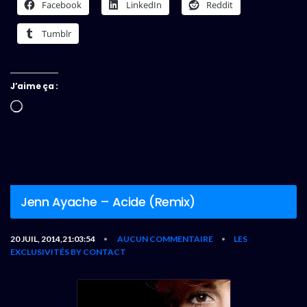
Facebook
LinkedIn
Reddit
Tumblr
J’aime ça :
Chargement…
Jenn Ayache – Acide (Remix)
20 JUIL, 2014,21:03:54
AUCUN COMMENTAIRE
LES
•
•
EXCLUSIVITÉS BY CONTACT