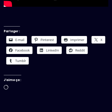
Partager :
E-mail
Pinterest
Imprimer
X
Facebook
LinkedIn
Reddit
Tumblr
J’aime ça :
Chargement…