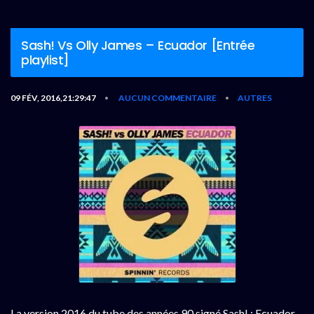
Sash! Vs Olly James – Ecuador [Entrée
playlist]
09 FÉV, 2016,21:29:47
AUCUN COMMENTAIRE
AUTRES
•
•
La version 2016 du tube des années 90 signé Sash! : Ecuador