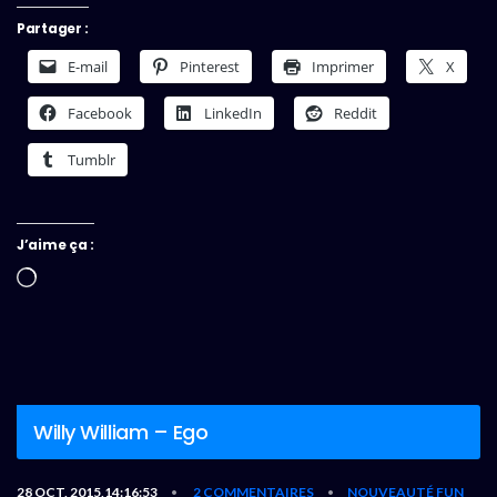
Partager :
E-mail
Pinterest
Imprimer
X
Facebook
LinkedIn
Reddit
Tumblr
J’aime ça :
Chargement…
Willy William – Ego
28 OCT, 2015,14:16:53
2 COMMENTAIRES
NOUVEAUTÉ FUN
•
•