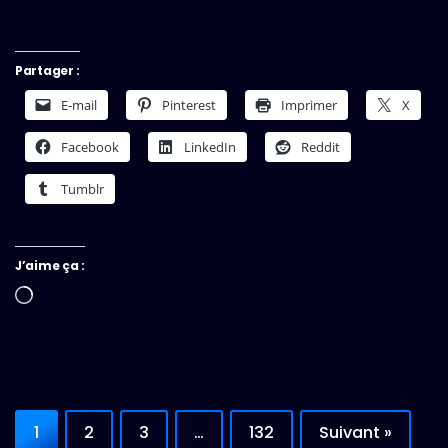
Partager :
E-mail
Pinterest
Imprimer
X
Facebook
LinkedIn
Reddit
Tumblr
J’aime ça :
Chargement…
1
2
3
…
132
Suivant »