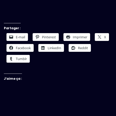
Partager :
E-mail
Pinterest
Imprimer
X
Facebook
LinkedIn
Reddit
Tumblr
J’aime ça :