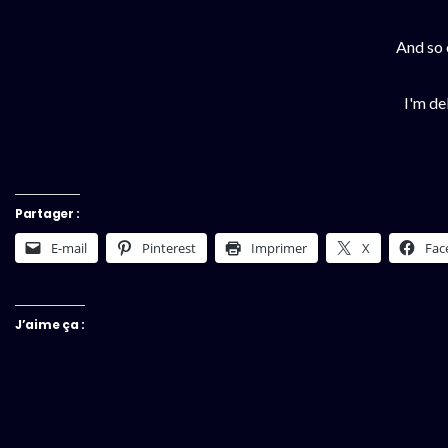
And so 
I'm del
Partager :
E-mail
Pinterest
Imprimer
X
Fac
J’aime ça :