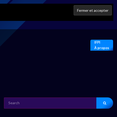
IFPI
À propos
SEARCH
FOR: