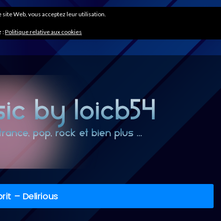
ce site Web, vous acceptez leur utilisation.
 :
Politique relative aux cookies
it – Delirious