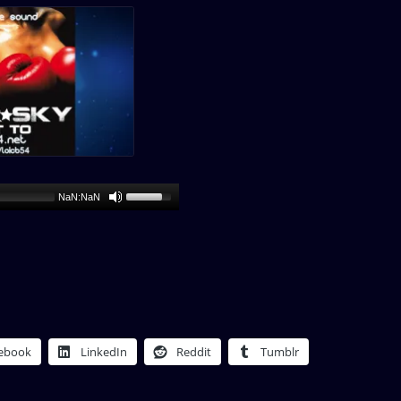
NaN:NaN
ebook
LinkedIn
Reddit
Tumblr