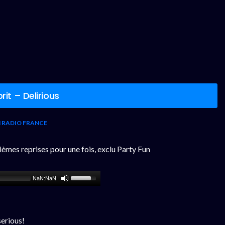
it – Delirious
 RADIO FRANCE
èmes reprises pour une fois, exclu Party Fun
NaN:NaN
serious!