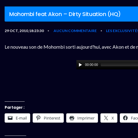
Mohombi feat Akon – Dirty Situation (HQ)
29 OCT, 2010,18:23:30
AUCUN COMMENTAIRE
LES EXCLUSIVITÉ
•
•
Le nouveau son de Mohombi sorti aujourd'hui, avec Akon et de me
00:00:00
Partager :
E-mail
Pinterest
Imprimer
X
Fac