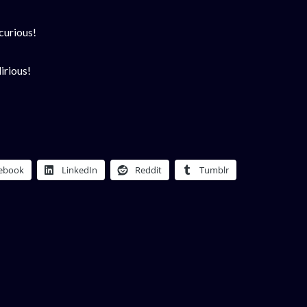
curious!
irious!
ebook
LinkedIn
Reddit
Tumblr