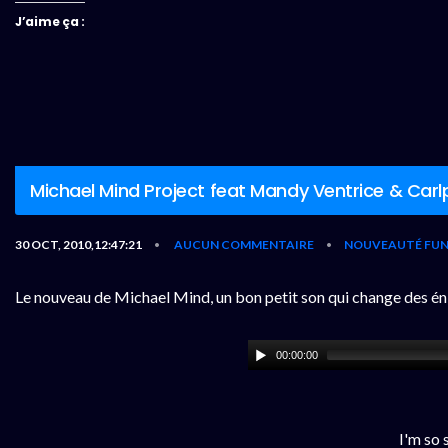
J’aime ça :
Michael Mind Project feat Mandy Ventrice & Carlpr
30 OCT, 2010,12:47:21
AUCUN COMMENTAIRE
NOUVEAUTÉ FUN
•
•
Le nouveau de Michael Mind, un bon petit son qui change des éni
00:00:00
I'm so 