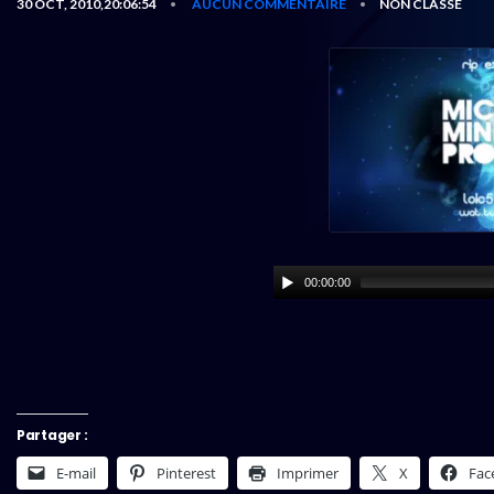
30 OCT, 2010,20:06:54
AUCUN COMMENTAIRE
NON CLASSÉ
•
•
00:00:00
Partager :
E-mail
Pinterest
Imprimer
X
Fac