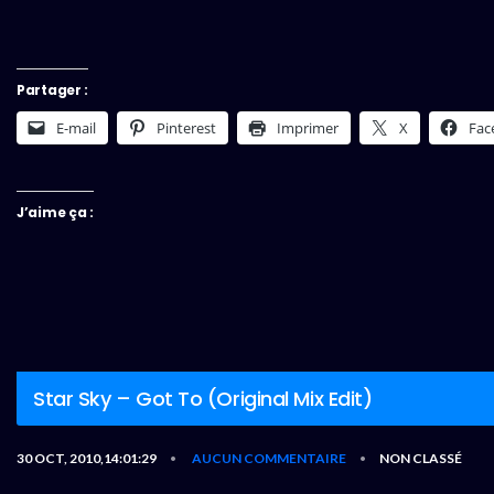
Partager :
E-mail
Pinterest
Imprimer
X
Fac
J’aime ça :
Star Sky – Got To (Original Mix Edit)
30 OCT, 2010,14:01:29
AUCUN COMMENTAIRE
NON CLASSÉ
•
•