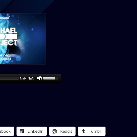
NaN:NaN
ebook
LinkedIn
Reddit
Tumblr