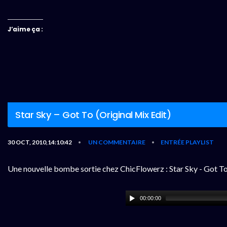
J’aime ça :
Star Sky – Got To (Original Mix Edit)
30 OCT, 2010,14:10:42
UN COMMENTAIRE
ENTRÉE PLAYLIST
•
•
Une nouvelle bombe sortie chez ChicFlowerz : Star Sky - Got To 
00:00:00