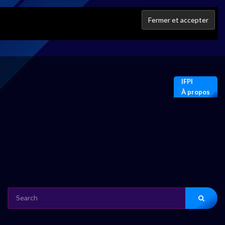
IFPI
À propos
SEARCH
FOR: