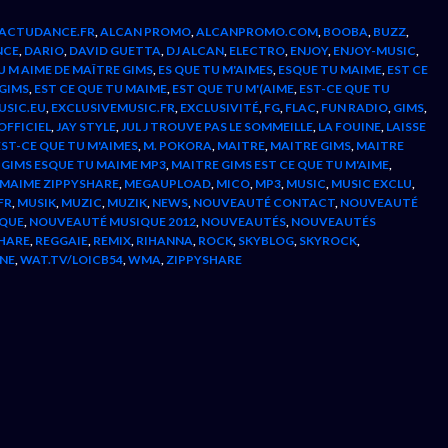
ACTUDANCE.FR
,
ALCAN PROMO
,
ALCANPROMO.COM
,
BOOBA
,
BUZZ
,
NCE
,
DARIO
,
DAVID GUETTA
,
DJ ALCAN
,
ELECTRO
,
ENJOY
,
ENJOY-MUSIC
,
U M AIME DE MAÎTRE GIMS
,
ES QUE TU M'AIMES
,
ESQUE TU MAIME
,
EST CE
 GIMS
,
EST CE QUE TU MAIME
,
EST QUE TU M'(AIME
,
EST-CE QUE TU
USIC.EU
,
EXCLUSIVEMUSIC.FR
,
EXCLUSIVITÉ
,
FG
,
FLAC
,
FUN RADIO
,
GIMS
,
FFICIEL
,
JAY STYLE
,
JUL J TROUVE PAS LE SOMMEILLE
,
LA FOUINE
,
LAISSE
EST-CE QUE TU M'AIMES
,
M. POKORA
,
MAITRE
,
MAITRE GIMS
,
MAITRE
 GIMS ESQUE TU MAIME MP3
,
MAITRE GIMS EST CE QUE TU M'AIME
,
 MAIME ZIPPYSHARE
,
MEGAUPLOAD
,
MICO
,
MP3
,
MUSIC
,
MUSIC EXCLU
,
FR
,
MUSIK
,
MUZIC
,
MUZIK
,
NEWS
,
NOUVEAUTÉ CONTACT
,
NOUVEAUTÉ
QUE
,
NOUVEAUTÉ MUSIQUE 2012
,
NOUVEAUTÉS
,
NOUVEAUTÉS
HARE
,
REGGAIE
,
REMIX
,
RIHANNA
,
ROCK
,
SKYBLOG
,
SKYROCK
,
NE
,
WAT.TV/LOICB54
,
WMA
,
ZIPPYSHARE