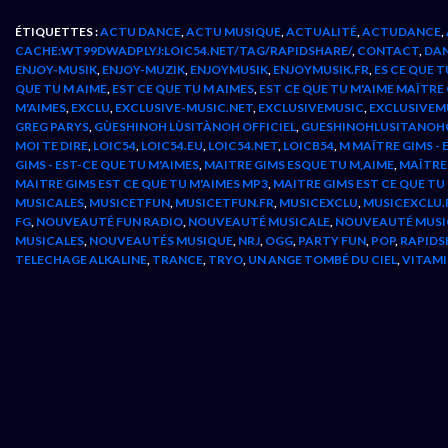
ÉTIQUETTES :
ACTU DANCE
,
ACTU MUSIQUE
,
ACTUALITÉ
,
ACTUDANCE
,
CACHE:WT99DWADPLYJ:LOIC54.NET/TAG/RAPIDSHARE/
,
CONTACT
,
DA
ENJOY-MUSIK
,
ENJOY-MUZIK
,
ENJOYMUSIK
,
ENJOYMUSIK.FR
,
ES CE QUE T
QUE TU M AIME
,
EST CE QUE TU M AIMES
,
EST CE QUE TU M'AIME MAÎTRE
M'AIMES
,
EXCLU
,
EXCLUSIVE-MUSIC.NET
,
EXCLUSIVEMUSIC
,
EXCLUSIVEM
GREG PARYS
,
GÙESHINOH LÙSITÀNOH OFFICIEL
,
GUESHINOHLUSITANOHO
MOI TE DIRE
,
LOIC54
,
LOIC54.EU
,
LOIC54.NET
,
LOICB54
,
M MAÎTRE GIMS - 
GIMS - EST-CE QUE TU M'AIMES
,
MAITRE GIMS ESQUE TU M,AIME
,
MAÎTRE
MAITRE GIMS EST CE QUE TU M'AIMES MP3
,
MAITRE GIMS EST CE QUE TU
MUSICALES
,
MUSICETFUN
,
MUSICETFUN.FR
,
MUSICEXCLU
,
MUSICEXCLU.
FG
,
NOUVEAUTÉ FUN RADIO
,
NOUVEAUTÉ MUSICALE
,
NOUVEAUTÉ MUSI
MUSICALES
,
NOUVEAUTÉS MUSIQUE
,
NRJ
,
OGG
,
PARTY FUN
,
POP
,
RAPIDS
TELECHAGE ALKALINE
,
TRANCE
,
TRYO
,
UN ANGE TOMBÉ DU CIEL
,
VITAMI