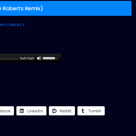
e Roberts Remix)
S BY CONTACT
NaN:NaN
ebook
LinkedIn
Reddit
Tumblr