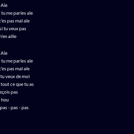
 Aïe
 tu me parles aïe
t'es pas mal aïe
si tu veux pas
'en aille
 Aïe
 tu me parles aïe
t'es pas mal aïe
i tu veux de moi
out ce que tu as
çois pas
 hou
as - pas - pas