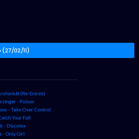
 (27/02/11)
rofonkåt (Re-Entrée)
rzinger - Poison
ons - Take Over Control
Catch Your Fall
k - Discotex
 - Only Girl