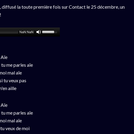
 diffusé la toute première fois sur Contact le 25 décembre, un
!
NaN:NaN
 Aïe
 tu me parles aïe
moi mal aïe
si tu veux pas
'en aille
 Aïe
 tu me parles aïe
moi mal aïe
i tu veux de moi