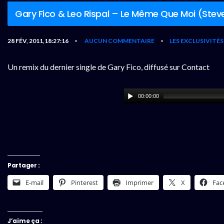
Gary Fico & Leo Rispal – Le Même Que Moi (Stev
28 FÉV, 2011,18:27:16
AUCUN COMMENTAIRE
LES EXCLUSIVITÉ
•
•
Un remix du dernier single de Gary Fico, diffusé sur Contact
00:00:00
Partager :
E-mail
Pinterest
Imprimer
X
Fac
J’aime ça :