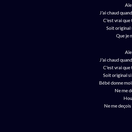
Aïe
J'ai chaud quand
C'est vrai que 
Soit original 
Que je m
Aïe
J'ai chaud quand
C'est vrai que 
Soit original s
Bébé donne moi t
Ne me de
Hou
Ne me deçois p