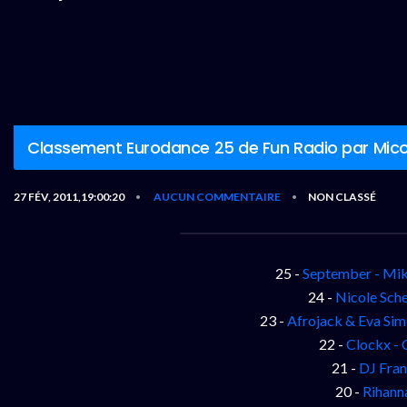
Classement Eurodance 25 de Fun Radio par Mico
27 FÉV, 2011,19:00:20
AUCUN COMMENTAIRE
NON CLASSÉ
•
•
25 -
September - Mik
24 -
Nicole Sche
23 -
Afrojack & Eva Sim
22 -
Clockx - 
21 -
DJ Fran
20 -
Rihanna