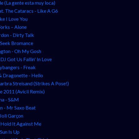
e (La gente esta muy loca)
t. The Cataracs - Like A G6
ike I Love You
Forks – Alone
don - Dirty Talk
 Seek Bromance
ngton - Oh My Gosh
 DJ Got Us Fallin' In Love
ybangers - Freak
& Dragonette - Hello
rbra Streisand (Strikes A Pose!)
re 2011 (Avicii Remix)
na - S&M
n - Mr Saxo Beat
 Joli Garçon
- Hold It Against Me
 Sun Is Up