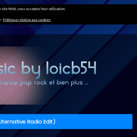
ce site Web, vous acceptez leur utilisation.
 :
Politique relative aux cookies
lternative Radio Edit)