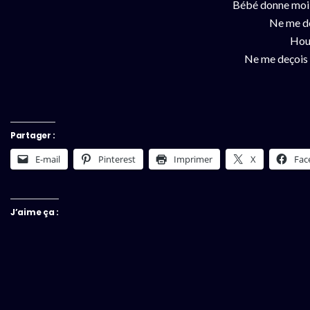
Bébé donne moi t
Ne me de
Hou
Ne me deçois p
Partager :
E-mail
Pinterest
Imprimer
X
Fac
J’aime ça :