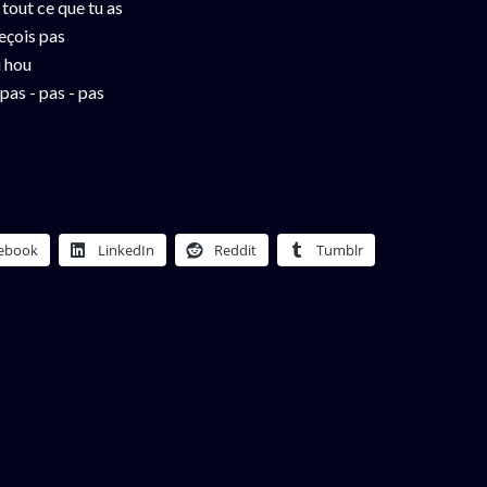
out ce que tu as
çois pas
 hou
as - pas - pas
ebook
LinkedIn
Reddit
Tumblr