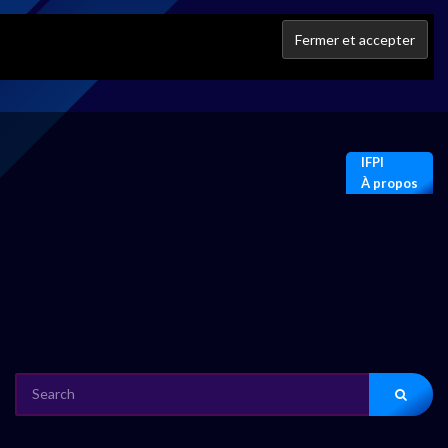
IFPI
À propos
SEARCH
FOR: