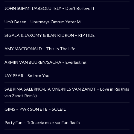
JOHN SUMMIT/ABSOLUTELY – Don’t Believe It
Umit Besen – Unutmaya Omrum Yeter Mi
SIGALA & JAXOMY & ILAN KIDRON – RIPTIDE
AMY MACDONALD – This Is The Life
ARMIN VAN BUUREN/SACHA – Everlasting
JAY PSAR – So Into You
SABRINA SALERNO/LIA ONE/NILS VAN ZANDT – Love in Rio (Nils
van Zandt Remix)
GIMS – PWR SON ETE – SOLEIL
Party Fun – Tr3nacria mixe sur Fun Radio