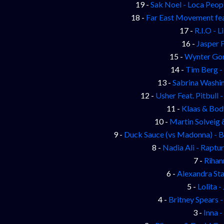
19 -
Sak Noel - Loca Peopl
18 -
Far East Movement fea
17 -
R.I.O - L
16 -
Jasper 
15 -
Wynter Gor
14 -
Tim Berg -
13 -
Sabrina Washi
12 -
Usher Feat. Pitbull -
11 -
Klaas & Bod
10 -
Martin Solveig 
9 -
Duck Sauce (vs Madonna) - Ba
8 -
Nadia Ali - Raptu
7 -
Rihan
6 -
Alexandra Sta
5 -
Lolita -
4 -
Britney Spears 
3 -
Inna -