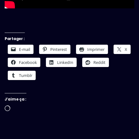
Partager :
E-mail
Pinterest
Imprimer
X
Facebook
LinkedIn
Reddit
Tumblr
J’aime ça :
Chargement…