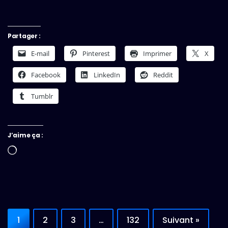
Partager :
E-mail
Pinterest
Imprimer
X
Facebook
LinkedIn
Reddit
Tumblr
J’aime ça :
Chargement…
1
2
3
…
132
Suivant »