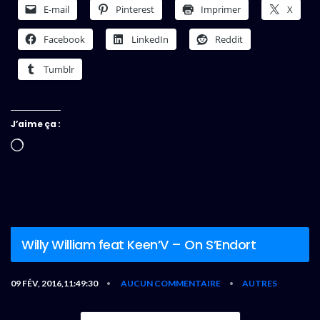
E-mail
Pinterest
Imprimer
X
Facebook
LinkedIn
Reddit
Tumblr
J’aime ça :
Chargement…
Willy William feat Keen’V – On S’Endort
09 FÉV, 2016,11:49:30
AUCUN COMMENTAIRE
AUTRES
•
•