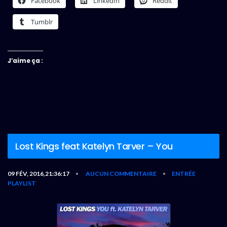
Facebook
LinkedIn
Reddit
Tumblr
J’aime ça :
Lost Kings feat Katelyn Tarver – You
09 FÉV, 2016,21:36:17
AUCUN COMMENTAIRE
ENTRÉE
•
•
PLAYLIST