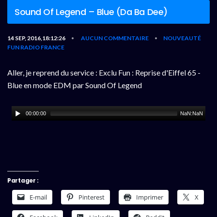
Sound Of Legend – Blue (Da Ba Dee)
14 SEP, 2016,18:12:26
AUCUN COMMENTAIRE
NOUVEAUTÉ
•
•
FUN RADIO FRANCE
Aller, je reprend du service : Exclu Fun : Reprise d'Eiffel 65 -
Blue en mode EDM par Sound Of Legend
00:00:00
NaN:NaN
Partager :
E-mail
Pinterest
Imprimer
X