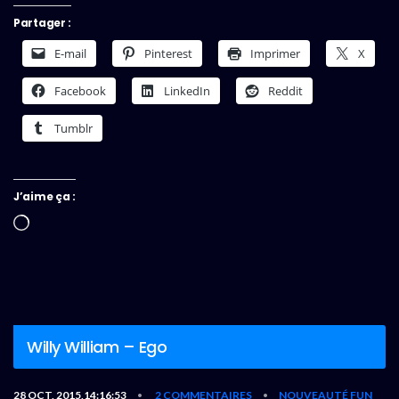
Partager :
E-mail
Pinterest
Imprimer
X
Facebook
LinkedIn
Reddit
Tumblr
J’aime ça :
Chargement…
Willy William – Ego
28 OCT, 2015,14:16:53
2 COMMENTAIRES
NOUVEAUTÉ FUN
•
•