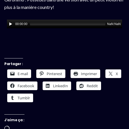
plus à la manière country!
00:00:00
NaN:NaN
Partager :
E-mail
Pinterest
Imprimer
X
Facebook
LinkedIn
Reddit
Tumblr
J’aime ça :
Chargement…