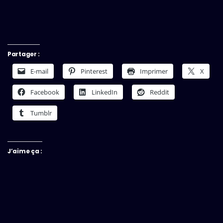
Partager :
E-mail
Pinterest
Imprimer
X
Facebook
LinkedIn
Reddit
Tumblr
J’aime ça :