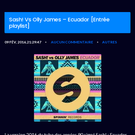
Sash! Vs Olly James – Ecuador [Entrée
playlist]
09 FÉV, 2016,21:29:47
AUCUN COMMENTAIRE
AUTRES
•
•
La version 2016 du tube des années 90 signé Sash! : Ecuador