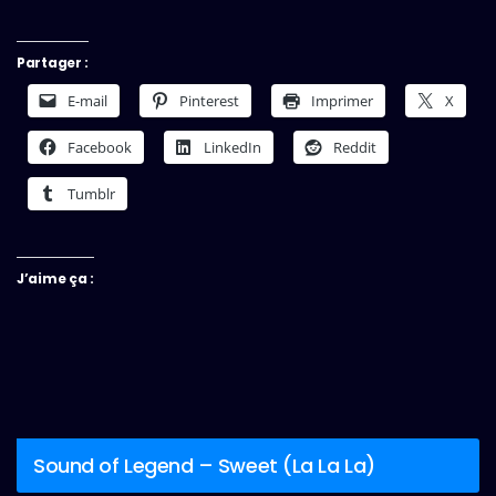
Partager :
E-mail
Pinterest
Imprimer
X
Facebook
LinkedIn
Reddit
Tumblr
J’aime ça :
Sound of Legend – Sweet (La La La)