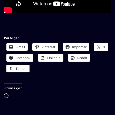
Partager :
E-mail
Pinterest
Imprimer
X
Facebook
LinkedIn
Reddit
Tumblr
J’aime ça :
Chargement…