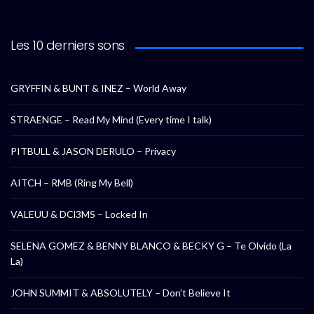
Les 10 derniers sons
GRYFFIN & BUNT & INEZ – World Away
STRAENGE – Read My Mind (Every time I talk)
PITBULL & JASON DERULO – Privacy
AITCH – RMB (Ring My Bell)
VALEUU & DCl3MS – Locked In
SELENA GOMEZ & BENNY BLANCO & BECKY G – Te Olvido (La
La)
JOHN SUMMIT & ABSOLUTELY – Don’t Believe It