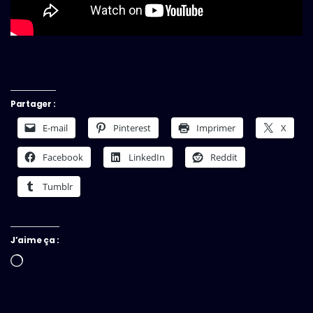
Partager :
E-mail
Pinterest
Imprimer
X
Facebook
LinkedIn
Reddit
Tumblr
J’aime ça :
Chargement…