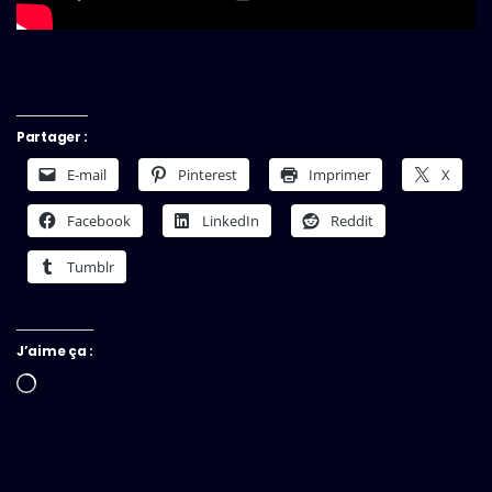
Partager :
E-mail
Pinterest
Imprimer
X
Facebook
LinkedIn
Reddit
Tumblr
J’aime ça :
Chargement…