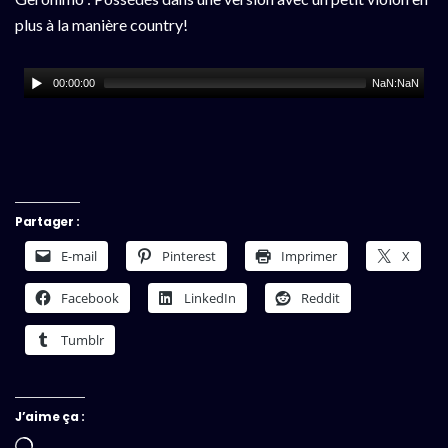
plus à la manière country!
00:00:00
NaN:NaN
Partager :
E-mail
Pinterest
Imprimer
X
Facebook
LinkedIn
Reddit
Tumblr
J’aime ça :
Chargement…