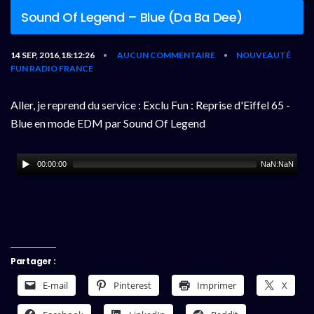
Sound Of Legend – Blue (Da Ba Dee)
14 SEP, 2016,18:12:26
AUCUN COMMENTAIRE
NOUVEAUTÉ
•
•
FUN RADIO FRANCE
Aller, je reprend du service : Exclu Fun : Reprise d'Eiffel 65 -
Blue en mode EDM par Sound Of Legend
00:00:00
NaN:NaN
Partager :
E-mail
Pinterest
Imprimer
X