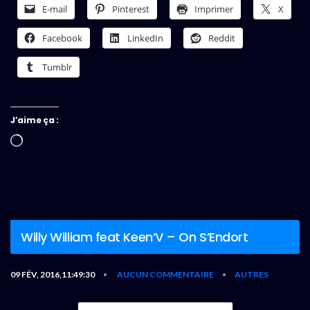
E-mail
Pinterest
Imprimer
X
Facebook
LinkedIn
Reddit
Tumblr
J’aime ça :
Chargement…
Willy William feat Keen’V – On S’Endort
09 FÉV, 2016,11:49:30
AUCUN COMMENTAIRE
AUTRES
•
•