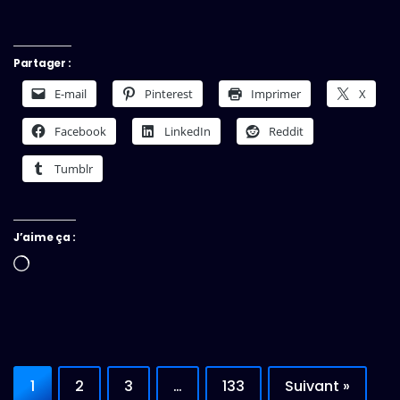
Partager :
E-mail
Pinterest
Imprimer
X
Facebook
LinkedIn
Reddit
Tumblr
J’aime ça :
Chargement…
1
2
3
…
133
Suivant »