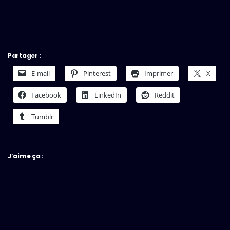
Partager :
E-mail
Pinterest
Imprimer
X
Facebook
LinkedIn
Reddit
Tumblr
J’aime ça :