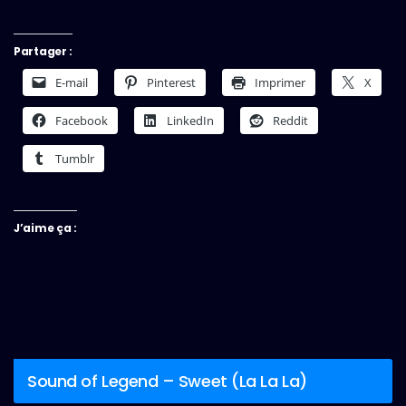
Partager :
E-mail
Pinterest
Imprimer
X
Facebook
LinkedIn
Reddit
Tumblr
J’aime ça :
Sound of Legend – Sweet (La La La)