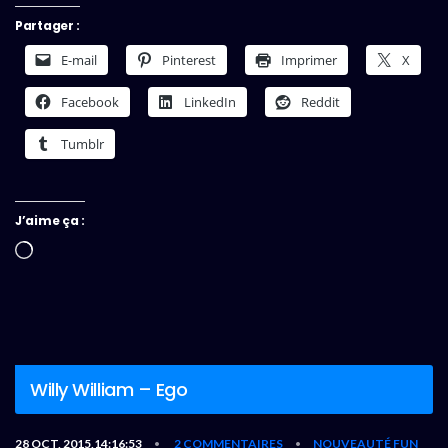
Partager :
E-mail
Pinterest
Imprimer
X
Facebook
LinkedIn
Reddit
Tumblr
J’aime ça :
Chargement…
Willy William – Ego
28 OCT, 2015,14:16:53
2 COMMENTAIRES
NOUVEAUTÉ FUN
•
•