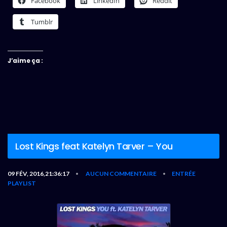
Facebook
LinkedIn
Reddit
Tumblr
J’aime ça :
Lost Kings feat Katelyn Tarver – You
09 FÉV, 2016,21:36:17
AUCUN COMMENTAIRE
ENTRÉE
•
•
PLAYLIST