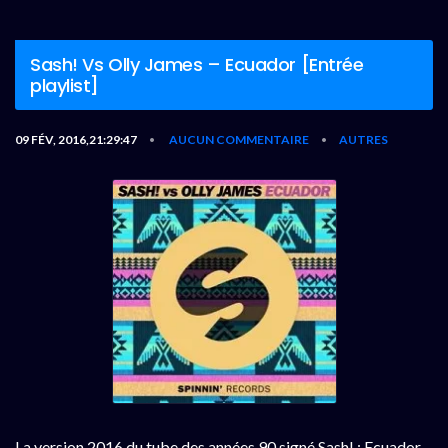
Sash! Vs Olly James – Ecuador [Entrée
playlist]
09 FÉV, 2016,21:29:47
AUCUN COMMENTAIRE
AUTRES
•
•
La version 2016 du tube des années 90 signé Sash! : Ecuador