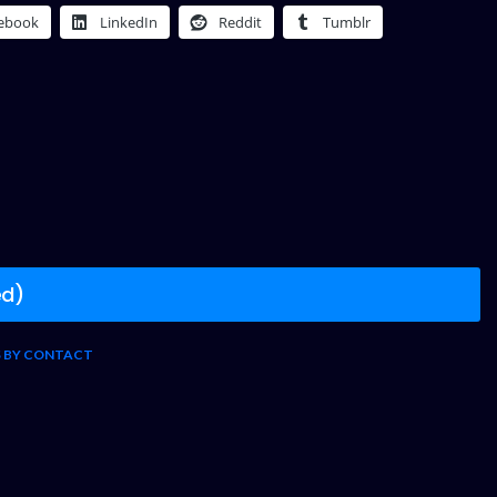
ebook
LinkedIn
Reddit
Tumblr
ed)
S BY CONTACT