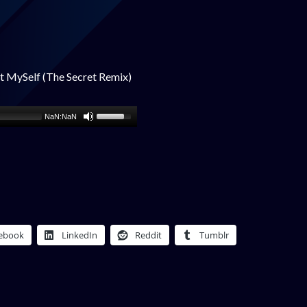
t MySelf (The Secret Remix)
NaN:NaN
ebook
LinkedIn
Reddit
Tumblr