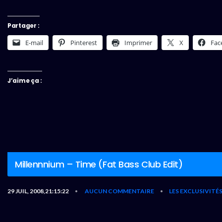
Partager :
E-mail
Pinterest
Imprimer
X
Fac
J’aime ça :
Millennnium – Time (Fat Bass Club Edit)
29 JUIL, 2008,21:15:22
AUCUN COMMENTAIRE
LES EXCLUSIVITÉ
•
•