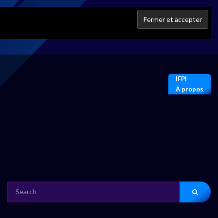
IFPI
À propos
SEARCH
FOR: