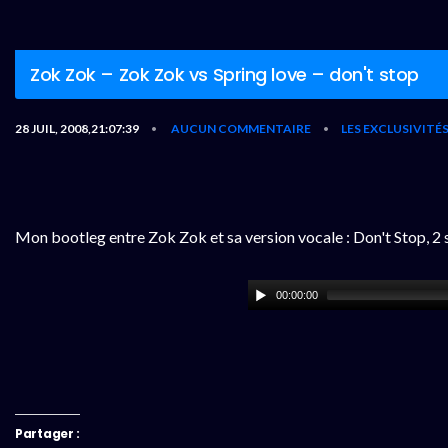
Zok Zok – Zok Zok vs Spring love – don't stop
28 JUIL, 2008,21:07:39
AUCUN COMMENTAIRE
LES EXCLUSIVITÉ
•
•
Mon bootleg entre Zok Zok et sa version vocale : Don't Stop, 2 
00:00:00
Partager :