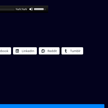
NaN:NaN
ebook
LinkedIn
Reddit
Tumblr