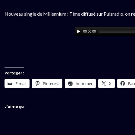
Nouveau single de Millennium : Time diffusé sur Pulsradio, on re
00:00:00
Partager :
E-mail
Pinterest
Imprimer
X
Fac
J’aime ça :