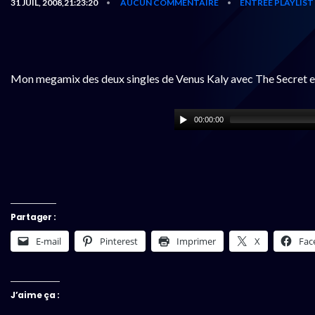
31 JUIL, 2008,21:23:20
AUCUN COMMENTAIRE
ENTRÉE PLAYLIST
•
•
Mon megamix des deux singles de Venus Kaly avec The Secret e
00:00:00
Partager :
E-mail
Pinterest
Imprimer
X
Fac
J’aime ça :