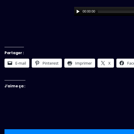
00:00:00
Partager :
E-mail
Pinterest
Imprimer
X
Fac
J’aime ça :