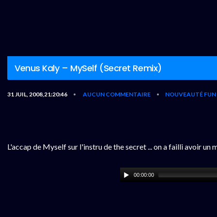
Venus Kaly – MySelf (Secret Remix)
31 JUIL, 2008,21:20:46
AUCUN COMMENTAIRE
NOUVEAUTÉ FUN 
•
•
L'accap de Myself sur l'instru de the secret ... on a failli avoi
00:00:00