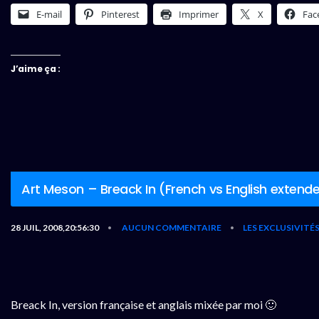
E-mail
Pinterest
Imprimer
X
Fac
J’aime ça :
Art Meson – Breack In (French vs English extend
28 JUIL, 2008,20:56:30
AUCUN COMMENTAIRE
LES EXCLUSIVITÉ
•
•
Breack In, version française et anglais mixée par moi 🙂