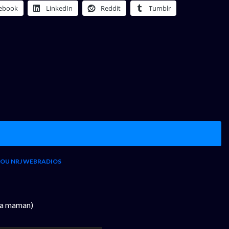
ebook
LinkedIn
Reddit
Tumblr
 OU NRJ WEBRADIOS
pa maman)