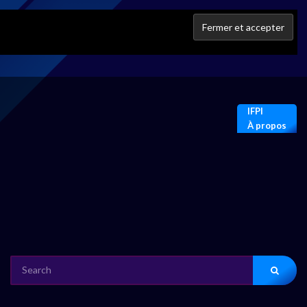
IFPI
À propos
SEARCH
FOR: