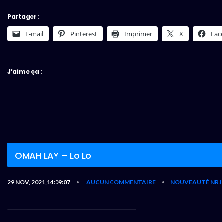
Partager :
E-mail
Pinterest
Imprimer
X
Fac
J’aime ça :
OMAH LAY – Lo Lo
29 NOV, 2021,14:09:07
AUCUN COMMENTAIRE
NOUVEAUTÉ NRJ
•
•