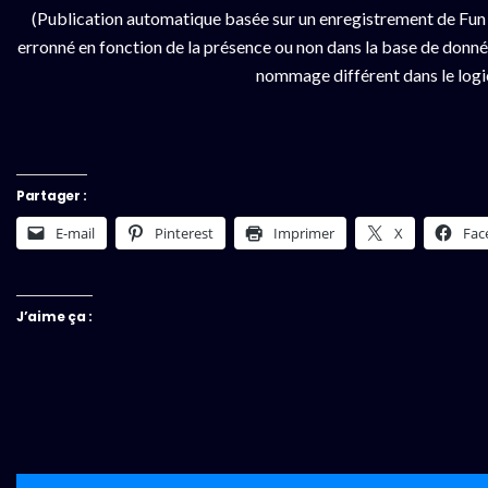
(Publication automatique basée sur un enregistrement de Fun 
erronné en fonction de la présence ou non dans la base de données
nommage différent dans le logici
Partager :
E-mail
Pinterest
Imprimer
X
Fac
J’aime ça :