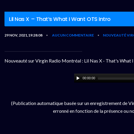
Lil Nas X – That’s What I Want OTS Intro
29 NOV, 2021,19:28:08
AUCUN COMMENTAIRE
NOUVEAUTÉ VIR
•
•
Nouveauté sur Virgin Radio Montréal : Lil Nas X - That's What 
00:00:00
(Publication automatique basée sur un enregistrement de Vir
erronné en fonction de la présence ou no