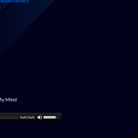
 RADIO FRANCE
My Mind
NaN:NaN