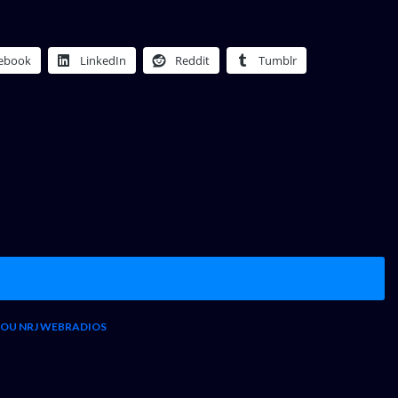
ebook
LinkedIn
Reddit
Tumblr
 OU NRJ WEBRADIOS