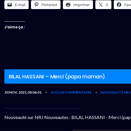
E-mail
Pinterest
Imprimer
X
Fac
J’aime ça :
BILAL HASSANI – Merci (papa maman)
30 NOV, 2021,00:06:01
AUCUN COMMENTAIRE
NOUVEAUTÉ NRJ
•
•
Nouveauté sur NRJ Nouveautes : BILAL HASSANI - Merci (pa