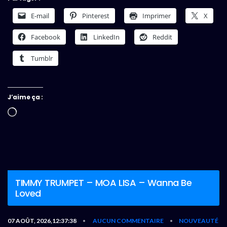
E-mail
Pinterest
Imprimer
X
Facebook
LinkedIn
Reddit
Tumblr
J’aime ça :
Chargement…
TIMMY TRUMPET – MOA LISA – Wanna Be
Loved
07 AOÛT, 2026,12:37:38
AUCUN COMMENTAIRE
NOUVEAUTÉ
•
•