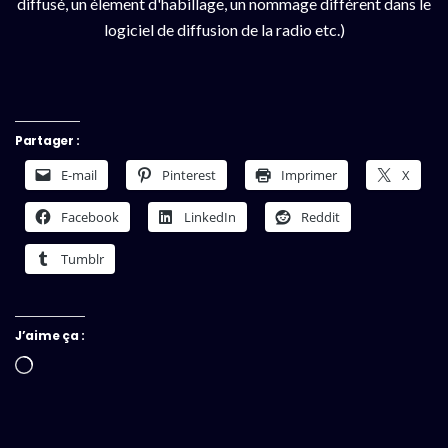
diffusé, un élement d'habillage, un nommage différent dans le
logiciel de diffusion de la radio etc.)
Partager :
E-mail
Pinterest
Imprimer
X
Facebook
LinkedIn
Reddit
Tumblr
J’aime ça :
Chargement…