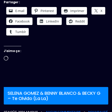
Partager :
E-mail
Pinterest
Imprimer
X
Facebook
LinkedIn
Reddit
Tumblr
J’aime ça :
Chargement…
SELENA GOMEZ & BENNY BLANCO & BECKY G
– Te Olvido (La La)
07 AOÛT, 2026,14:40:15
AUCUN COMMENTAIRE
NOUVEAUTÉ
•
•