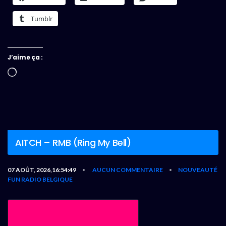
Tumblr
J’aime ça :
Chargement…
AITCH – RMB (Ring My Bell)
07 AOÛT, 2026,16:54:49
AUCUN COMMENTAIRE
NOUVEAUTÉ
•
•
FUN RADIO BELGIQUE