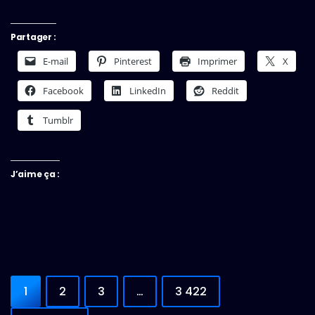
Partager :
E-mail
Pinterest
Imprimer
X
Facebook
LinkedIn
Reddit
Tumblr
J’aime ça :
1
2
3
…
3 422