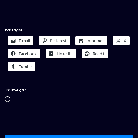
Partager :
E-mail
Pinterest
Imprimer
X
Facebook
LinkedIn
Reddit
Tumblr
J’aime ça :
Chargement…