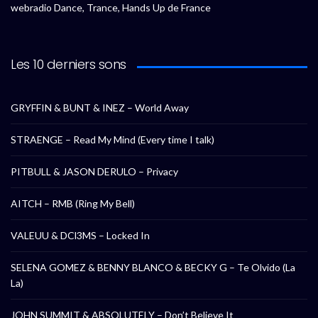
webradio Dance, Trance, Hands Up de France
Les 10 derniers sons
GRYFFIN & BUNT & INEZ – World Away
STRAENGE – Read My Mind (Every time I talk)
PITBULL & JASON DERULO – Privacy
AITCH – RMB (Ring My Bell)
VALEUU & DCl3MS – Locked In
SELENA GOMEZ & BENNY BLANCO & BECKY G – Te Olvido (La
La)
JOHN SUMMIT & ABSOLUTELY – Don’t Believe It