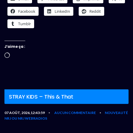
Facebook
LinkedIn
Reddit
Tumblr
J’aime ça :
Chargement…
STRAY KIDS – This & That
07 AOÛT, 2026,12:43:59
AUCUN COMMENTAIRE
NOUVEAUTÉ
•
•
NRJ OU NRJ WEBRADIOS