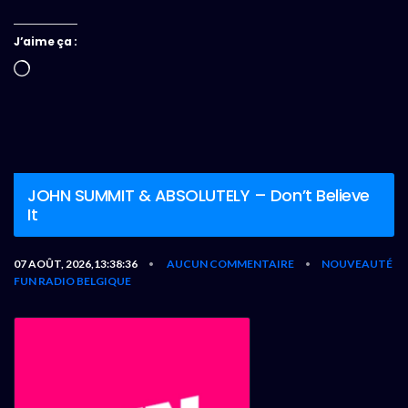
J’aime ça :
Chargement…
JOHN SUMMIT & ABSOLUTELY – Don’t Believe
It
07 AOÛT, 2026,13:38:36
AUCUN COMMENTAIRE
NOUVEAUTÉ
•
•
FUN RADIO BELGIQUE