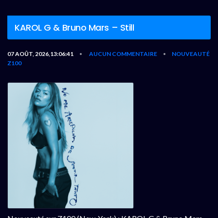
KAROL G & Bruno Mars – Still
07 AOÛT, 2026,13:06:41
AUCUN COMMENTAIRE
NOUVEAUTÉ
•
•
Z100