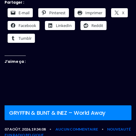
Partager :
E-mail
Pinterest
Imprimer
X
Facebook
LinkedIn
Reddit
Tumblr
J’aime ça :
GRYFFIN & BUNT & INEZ – World Away
07 AOÛT, 2026,19:34:08
AUCUN COMMENTAIRE
NOUVEAUTÉ
•
•
FUN RADIO BELGIQUE