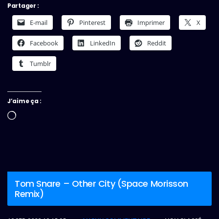
Partager :
E-mail
Pinterest
Imprimer
X
Facebook
LinkedIn
Reddit
Tumblr
J’aime ça :
Chargement…
Tom Snare – Other City (Space Morisson
Remix)