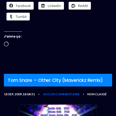
Facebook
LinkedIn
Reddit
Tumblr
J’aime ça :
Chargement…
Tom Snare – Other City (Maverickz Remix)
18 SEP, 2009,18:08:51
AUCUN COMMENTAIRE
NON CLASSÉ
•
•