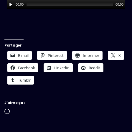
00:00
00:00
Partager :
E-mail
Pinterest
Imprimer
X
Facebook
LinkedIn
Reddit
Tumblr
J’aime ça :
Chargement…