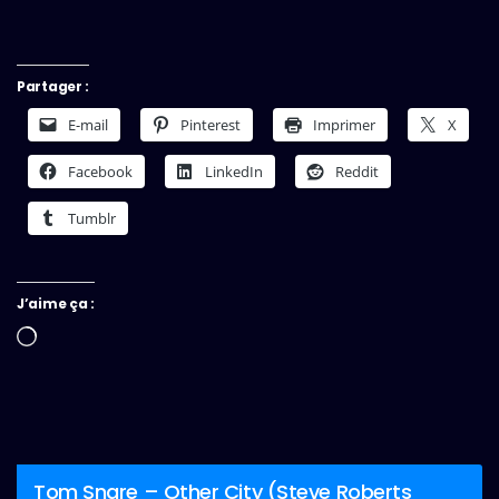
Partager :
E-mail
Pinterest
Imprimer
X
Facebook
LinkedIn
Reddit
Tumblr
J’aime ça :
Chargement…
Tom Snare – Other City (Steve Roberts