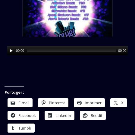
00:00
00:00
Partager :
E-mail
Pinterest
Imprimer
X
Facebook
LinkedIn
Reddit
Tumblr