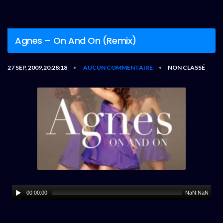
Agnes – On And On (Remix)
27 SEP, 2009,20:28:18
AUCUN COMMENTAIRE
NON CLASSÉ
•
•
00:00:00
NaN:NaN