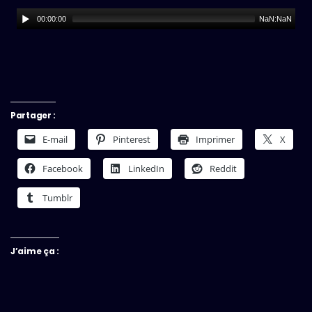
00:00:00
NaN:NaN
Partager :
E-mail
Pinterest
Imprimer
X
Facebook
LinkedIn
Reddit
Tumblr
J’aime ça :