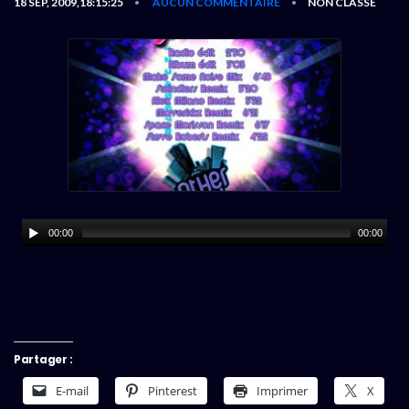
18 SEP, 2009,18:15:25
AUCUN COMMENTAIRE
NON CLASSÉ
•
•
00:00
00:00
Partager :
E-mail
Pinterest
Imprimer
X