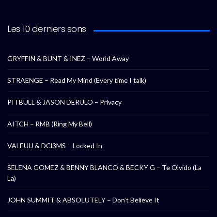
Les 10 derniers sons
GRYFFIN & BUNT & INEZ – World Away
STRAENGE – Read My Mind (Every time I talk)
PITBULL & JASON DERULO – Privacy
AITCH – RMB (Ring My Bell)
VALEUU & DCl3MS – Locked In
SELENA GOMEZ & BENNY BLANCO & BECKY G – Te Olvido (La
La)
JOHN SUMMIT & ABSOLUTELY – Don’t Believe It