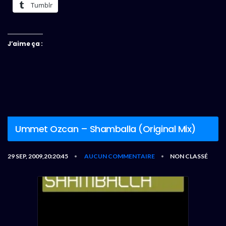
Tumblr
J’aime ça :
Ummet Ozcan – Shamballa (Original Mix)
29 SEP, 2009,20:20:45
AUCUN COMMENTAIRE
NON CLASSÉ
•
•