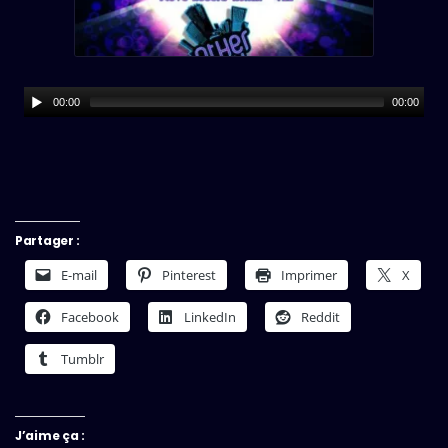
00:00
00:00
Partager :
E-mail
Pinterest
Imprimer
X
Facebook
LinkedIn
Reddit
Tumblr
J’aime ça :