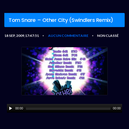
Tom Snare – Other City (Swindlers Remix)
18 SEP, 2009,17:47:51
AUCUN COMMENTAIRE
NON CLASSÉ
•
•
00:00
00:00