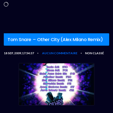
Chargement…
Tom Snare – Other City (Alex Milano Remix)
18 SEP, 2009,17:54:37
AUCUN COMMENTAIRE
NON CLASSÉ
•
•