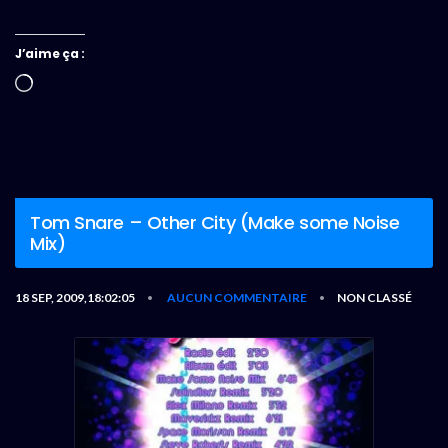
J’aime ça :
Chargement…
Tom Snare – Other City (Make some Noise
Mix)
18 SEP, 2009,18:02:05
AUCUN COMMENTAIRE
NON CLASSÉ
•
•