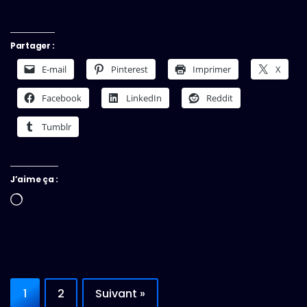
Partager :
E-mail
Pinterest
Imprimer
X
Facebook
LinkedIn
Reddit
Tumblr
J’aime ça :
Chargement…
1
2
Suivant »