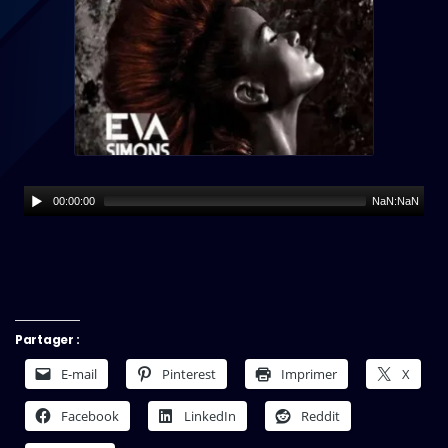
00:00:00
NaN:NaN
Partager :
E-mail
Pinterest
Imprimer
X
Facebook
LinkedIn
Reddit