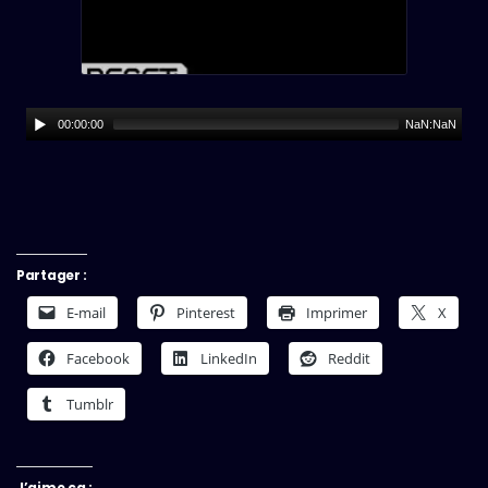
00:00:00
NaN:NaN
Partager :
E-mail
Pinterest
Imprimer
X
Facebook
LinkedIn
Reddit
Tumblr
J’aime ça :