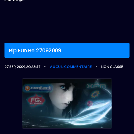
Rip Fun Be 27092009
27 SEP, 2009,20:28:57
AUCUN COMMENTAIRE
NON CLASSÉ
•
•