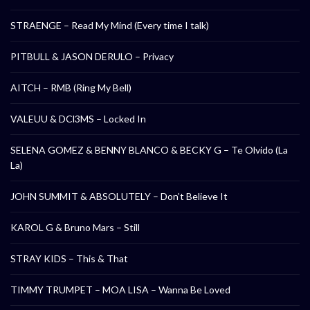
STRAENGE – Read My Mind (Every time I talk)
PITBULL & JASON DERULO – Privacy
AITCH – RMB (Ring My Bell)
VALEUU & DCl3MS – Locked In
SELENA GOMEZ & BENNY BLANCO & BECKY G – Te Olvido (La
La)
JOHN SUMMIT & ABSOLUTELY – Don’t Believe It
KAROL G & Bruno Mars – Still
STRAY KIDS – This & That
TIMMY TRUMPET – MOA LISA – Wanna Be Loved