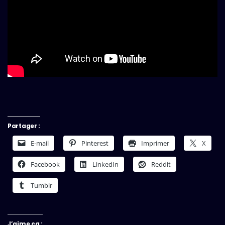
Partager :
E-mail
Pinterest
Imprimer
X
Facebook
LinkedIn
Reddit
Tumblr
J’aime ça :