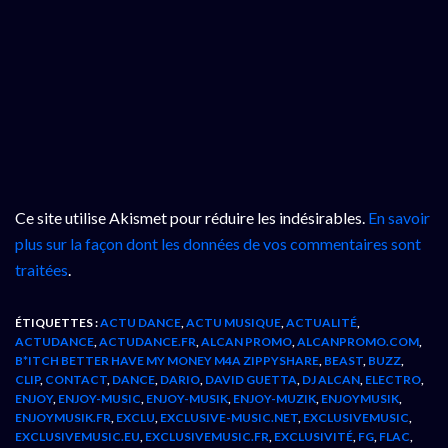
Ce site utilise Akismet pour réduire les indésirables.
En savoir
plus sur la façon dont les données de vos commentaires sont
traitées
.
ÉTIQUETTES :
ACTU DANCE
,
ACTU MUSIQUE
,
ACTUALITÉ
,
ACTUDANCE
,
ACTUDANCE.FR
,
ALCAN PROMO
,
ALCANPROMO.COM
,
B*ITCH BETTER HAVE MY MONEY M4A ZIPPYSHARE
,
BEAST
,
BUZZ
,
CLIP
,
CONTACT
,
DANCE
,
DARIO
,
DAVID GUETTA
,
DJ ALCAN
,
ELECTRO
,
ENJOY
,
ENJOY-MUSIC
,
ENJOY-MUSIK
,
ENJOY-MUZIK
,
ENJOYMUSIK
,
ENJOYMUSIK.FR
,
EXCLU
,
EXCLUSIVE-MUSIC.NET
,
EXCLUSIVEMUSIC
,
EXCLUSIVEMUSIC.EU
,
EXCLUSIVEMUSIC.FR
,
EXCLUSIVITÉ
,
FG
,
FLAC
,