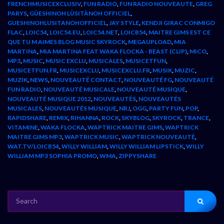
FRENCHMUSICEXCLUSIV
,
FUN RADIO
,
FUN RADIO NOUVEAUTE
,
GREG
PARYS
,
GÙESHINOH LÙSITÀNOH OFFICIEL
,
GUESHINOHLUSITANOHOFFICIEL
,
JAY STYLE
,
KENDJI GIRAC CONMIGO
FLAC
,
LOIC54
,
LOIC54.EU
,
LOIC54.NET
,
LOICB54
,
MAITRE GIMS EST CE
QUE TU M AIMES BLOG MUSIC SKYROCK
,
MEGAUPLOAD
,
MIA
MARTINA
,
MIA MARTINA FEAT WAKA FLOCKA - BEAST (CLIP)
,
MICO
,
MP3
,
MUSIC
,
MUSIC EXCLU
,
MUSICALES
,
MUSICETFUN
,
MUSICETFUN.FR
,
MUSICEXCLU
,
MUSICEXCLU.FR
,
MUSIK
,
MUZIC
,
MUZIK
,
NEWS
,
NOUVEAUTÉ CONTACT
,
NOUVEAUTÉ FG
,
NOUVEAUTÉ
FUN RADIO
,
NOUVEAUTÉ MUSICALE
,
NOUVEAUTÉ MUSIQUE
,
NOUVEAUTÉ MUSIQUE 2012
,
NOUVEAUTÉS
,
NOUVEAUTÉS
MUSICALES
,
NOUVEAUTÉS MUSIQUE
,
NRJ
,
OGG
,
PARTY FUN
,
POP
,
RAPIDSHARE
,
REMIX
,
RIHANNA
,
ROCK
,
SKYBLOG
,
SKYROCK
,
TRANCE
,
VITAMINE
,
WAKA FLOCKA
,
WAPTRICK MAITRE GIMS
,
WAPTRICK
MAITRE GIMS MP3
,
WAPTRICK MUSIC
,
WAPTRICK NOUVEAUTÉ
,
WAT.TV/LOICB54
,
WILLY WILLIAM
,
WILLY WILLIAM LIPSTICK
,
WILLY
WILLIAM MP3 SOPHIA PROMO
,
WMA
,
ZIPPYSHARE
SEARCH
FOR: