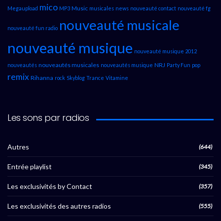
mico
Music
Megaupload
MP3
musicales
news
nouveauté contact
nouveauté fg
nouveauté musicale
nouveauté fun radio
nouveauté musique
nouveauté musique 2012
nouveautés musicales
NRJ
nouveautés
nouveautés musique
Party Fun
pop
remix
Rihanna
rock
Skyblog
Trance
Vitamine
Les sons par radios
Autres
(644)
Entrée playlist
(345)
Les exclusivités by Contact
(357)
Les exclusivités des autres radios
(555)