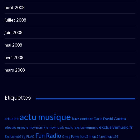
août 2008
juillet 2008
juin 2008
mai 2008
avril 2008
mars 2008
Étiquettes
actu musique
contact
David Guetta
actualité
buzz
Dario
exclusivemusic.fr
electro
enjoy
enjoy-musik
enjoymusik
exclu
exclusivemusic
Fun Radio
loic54
Exclusivité
fg
FLAC
Greg Parys
loic54.net
loicb54