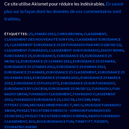
Ce site utilise Akismet pour réduire les indésirables.
En savoir
plus sur la façon dont les données de vos commentaires sont
traitées
.
ÉTIQUETTES :
25
,
4 MARS 2012
,
CHRIS BROWN
,
CLASSEMENT
,
CLASSEMENT DES NOUVEAUTÉ SUR FUN
,
CLASSEMENT EURODANCE
25
,
CLASSEMENT EURODANCE 25 DE FUN RADIO PAR MICO (04/03/12)
,
CLASSEMENT FUN RADIO
,
CLASSEMENT SUR FUN RADIO
,
ENJOY REMIX
,
EURO DANCE 25
,
EURODANCE
,
EURODANCE 25
,
EURODANCE 25
04/03/12
,
EURODANCE 25 11 MARS 2012
,
EURODANCE 25 25 MARS
,
EURODANCE 25 25 MARS 2012
,
EURODANCE 25 4 MARS 2012
,
EURODANCE 25 4.MARS
,
EURODANCE 25 CLASSEMENT
,
EURODANCE 25
DU 4 MARS 2012
,
EURODANCE 25 MARS 2012
,
EURODANCE 25 MARS 4
2012
,
EURODANCE 25 PLAYLISTE
,
EURODANCE 25 SUR FUN RADIO
,
EURODANCE BY LOICB54
,
EURODANSE 25 04/03/12
,
FUN RADIO
,
FUN
RADIO 18H54
,
FUN RADIO CLASSEMENT
,
FUN RADIO CLASSEMENT
2012
,
FUN RADIO EURODANCE 25
,
LOIC54
,
LOIC54B
,
MAIL
FITFEAT.COM
,
MICHAEL MIND PROJECT
,
MICO
,
MUSIQUE FUN RADIO
18H54
,
PH ELECTRO STEREO MEXICO - VERSION FUN RADIO DU
25/03/2012
,
PH ELECTRO STEREO MEXICO REMIX
,
RADIO FUN RADIO
CLASSEMENT
,
RIO
,
RIO EURODANCE FUN
,
TIMATI FT. P.DIDDY
,
ZOUKAFRICANISM