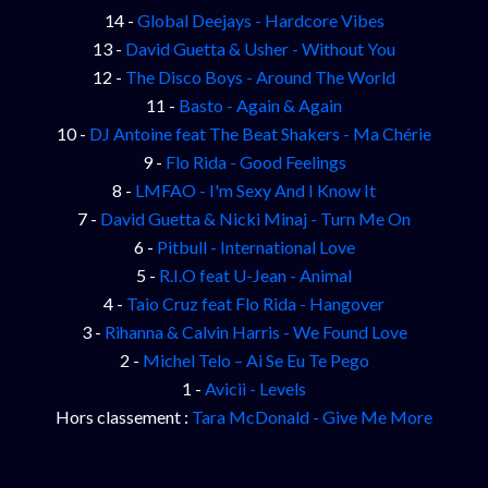
14 -
Global Deejays - Hardcore Vibes
13 -
David Guetta & Usher - Without You
12 -
The Disco Boys - Around The World
11 -
Basto - Again & Again
10 -
DJ Antoine feat The Beat Shakers - Ma Chérie
9 -
Flo Rida - Good Feelings
8 -
LMFAO - I'm Sexy And I Know It
7 -
David Guetta & Nicki Minaj - Turn Me On
6 -
Pitbull - International Love
5 -
R.I.O feat U-Jean - Animal
4 -
Taio Cruz feat Flo Rida - Hangover
3 -
Rihanna & Calvin Harris - We Found Love
2 -
Michel Telo – Ai Se Eu Te Pego
1 -
Avicii - Levels
Hors classement :
Tara McDonald - Give Me More