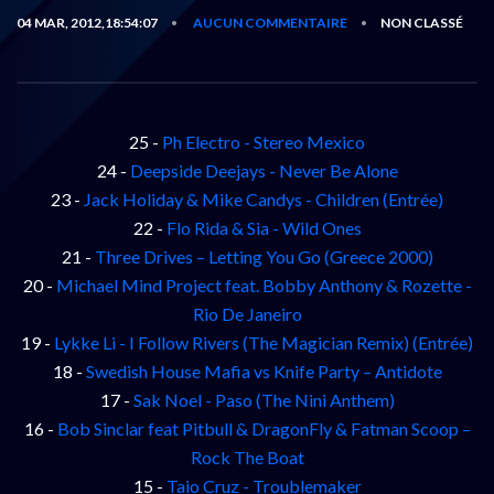
04 MAR, 2012,18:54:07
AUCUN COMMENTAIRE
NON CLASSÉ
•
•
25 -
Ph Electro - Stereo Mexico
24 -
Deepside Deejays - Never Be Alone
23 -
Jack Holiday & Mike Candys - Children (Entrée)
22 -
Flo Rida & Sia - Wild Ones
21 -
Three Drives – Letting You Go (Greece 2000)
20 -
Michael Mind Project feat. Bobby Anthony & Rozette -
Rio De Janeiro
19 -
Lykke Li - I Follow Rivers (The Magician Remix) (Entrée)
18 -
Swedish House Mafia vs Knife Party – Antidote
17 -
Sak Noel - Paso (The Nini Anthem)
16 -
Bob Sinclar feat Pitbull & DragonFly & Fatman Scoop –
Rock The Boat
15 -
Taio Cruz - Troublemaker