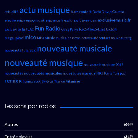
actu musique
contact
David Guetta
actualité
buzz
Dario
exclusivemusic.fr
electro
enjoy
enjoy-musik
enjoymusik
exclu
exclusivemusic
Fun Radio
loic54
Exclusivité
fg
FLAC
Greg Parys
loic54.net
loicb54
mico
Music
Megaupload
MP3
musicales
news
nouveauté contact
nouveauté fg
nouveauté musicale
nouveauté fun radio
nouveauté musique
nouveauté musique 2012
nouveautés musicales
NRJ
nouveautés
nouveautés musique
Party Fun
pop
remix
Rihanna
rock
Skyblog
Trance
Vitamine
Les sons par radios
Autres
(644)
Entrée playlist
(345)