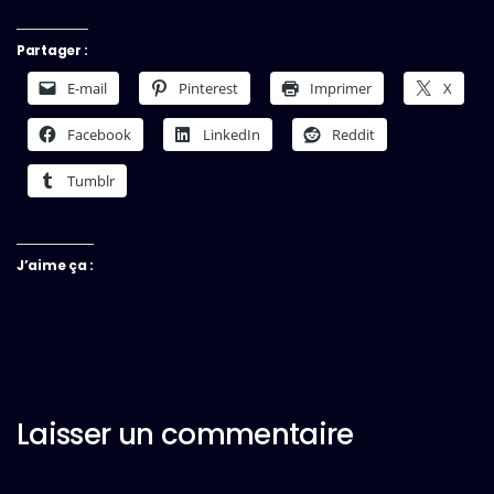
Partager :
E-mail
Pinterest
Imprimer
X
Facebook
LinkedIn
Reddit
Tumblr
J’aime ça :
Laisser un commentaire