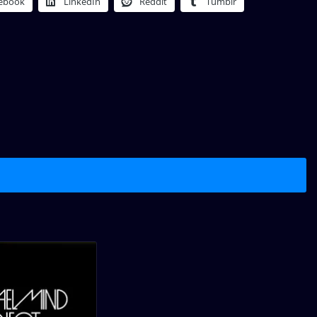
ebook
LinkedIn
Reddit
Tumblr