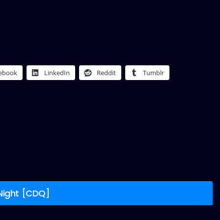
ebook
LinkedIn
Reddit
Tumblr
 Night [CDQ]