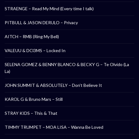
STRAENGE – Read My Mind (Every time I talk)
PITBULL & JASON DERULO – Privacy
AITCH – RMB (Ring My Bell)
VALEUU & DCl3MS – Locked In
SELENA GOMEZ & BENNY BLANCO & BECKY G – Te Olvido (La
La)
JOHN SUMMIT & ABSOLUTELY – Don’t Believe It
KAROL G & Bruno Mars – Still
STRAY KIDS – This & That
TIMMY TRUMPET – MOA LISA – Wanna Be Loved