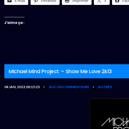
E-mail
Pinterest
Imprimer
X
Fac
J’aime ça :
Michael Mind Project – Show Me Love 2k13
04 JAN, 2013,00:15:23
AUCUN COMMENTAIRE
AUTRES
•
•