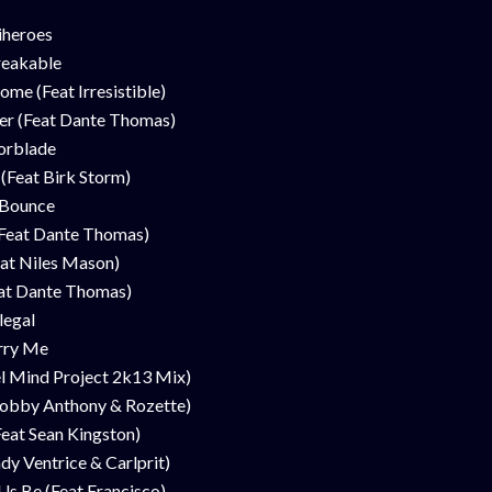
iheroes
eakable
e (Feat Irresistible)
er (Feat Dante Thomas)
orblade
(Feat Birk Storm)
Bounce
(Feat Dante Thomas)
eat Niles Mason)
eat Dante Thomas)
legal
rry Me
 Mind Project 2k13 Mix)
Bobby Anthony & Rozette)
eat Sean Kingston)
dy Ventrice & Carlprit)
Us Be (Feat Francisco)