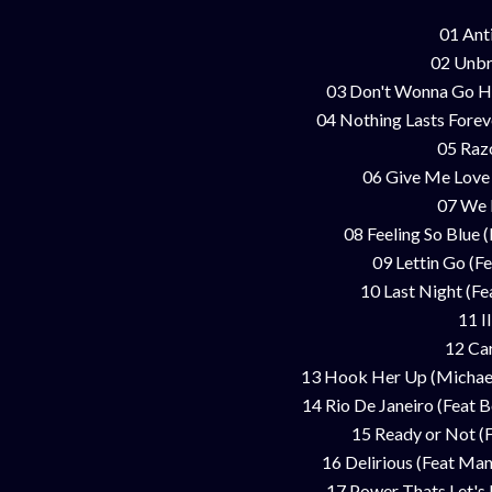
01 Ant
02 Unbr
03 Don't Wonna Go Hom
04 Nothing Lasts Forev
05 Raz
06 Give Me Love 
07 We 
08 Feeling So Blue 
09 Lettin Go (F
10 Last Night (F
11 Il
12 Ca
13 Hook Her Up (Michael
14 Rio De Janeiro (Feat 
15 Ready or Not (F
16 Delirious (Feat Man
17 Power Thats Let's 