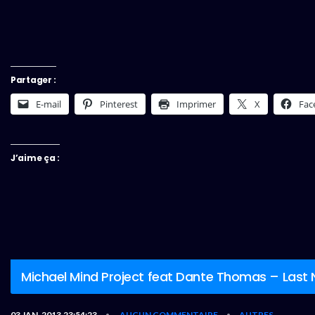
Partager :
E-mail
Pinterest
Imprimer
X
Fac
J’aime ça :
Michael Mind Project feat Dante Thomas – Last
03 JAN, 2013,23:54:23
AUCUN COMMENTAIRE
AUTRES
•
•