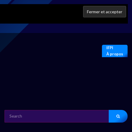
IFPI
À propos
SEARCH
FOR: