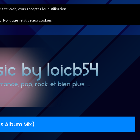
ce site Web, vous acceptez leur utilisation.
 :
Politique relative aux cookies
us Album Mix)