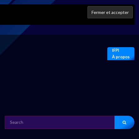
IFPI
À propos
SEARCH
FOR: