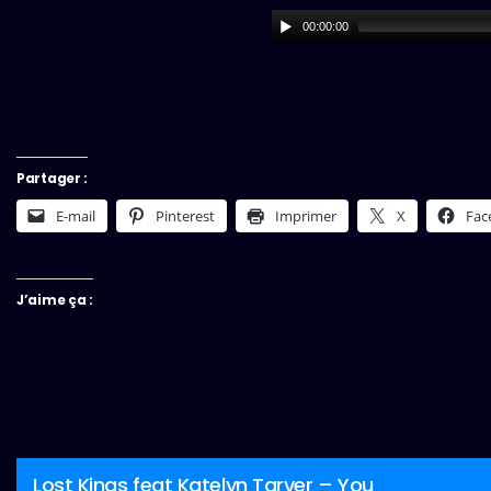
00:00:00
Partager :
E-mail
Pinterest
Imprimer
X
Fac
J’aime ça :
Lost Kings feat Katelyn Tarver – You