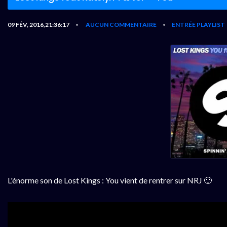
09 FÉV, 2016,21:36:17
AUCUN COMMENTAIRE
ENTRÉE PLAYLIST
•
•
L'énorme son de Lost Kings : You vient de rentrer sur NRJ 🙂