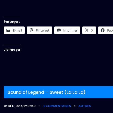
Partager :
E-mail
Pinterest
Imprimer
X
Fac
J’aime ça :
Sound of Legend – Sweet (La La La)
06 DÉC, 2016,19:07:40
2 COMMENTAIRES
AUTRES
•
•