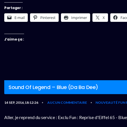
Partager :
E-mail
Pinterest
Imprimer
X
Fac
J’aime ça :
Sound Of Legend – Blue (Da Ba Dee)
14 SEP, 2016,18:12:26
AUCUN COMMENTAIRE
NOUVEAUTÉ FUN 
•
•
Aller, je reprend du service : Exclu Fun : Reprise d'Eiffel 65 -