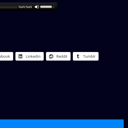
NaN:NaN
ebook
LinkedIn
Reddit
Tumblr