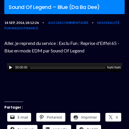
Sound Of Legend – Blue (Da Ba Dee)
14 SEP, 2016,18:12:26
AUCUN COMMENTAIRE
NOUVEAUTÉ
•
•
FUN RADIO FRANCE
Aller, je reprend du service : Exclu Fun : Reprise d'Eiffel 65 -
Blue en mode EDM par Sound Of Legend
00:00:00
NaN:NaN
Partager :
E-mail
Pinterest
Imprimer
X