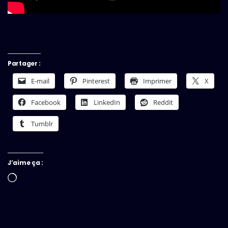
Partager :
E-mail
Pinterest
Imprimer
X
Facebook
LinkedIn
Reddit
Tumblr
J’aime ça :
Chargement…