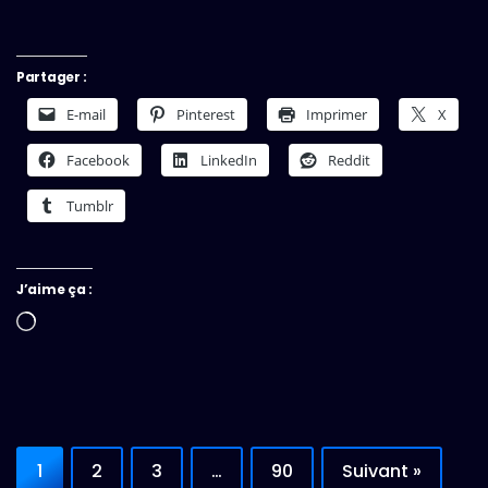
Partager :
E-mail
Pinterest
Imprimer
X
Facebook
LinkedIn
Reddit
Tumblr
J’aime ça :
Chargement…
1
2
3
…
90
Suivant »