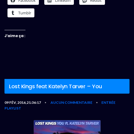
Facebook
LinkedIn
Reddit
Tumblr
J’aime ça :
Lost Kings feat Katelyn Tarver – You
09 FÉV, 2016,21:36:17
AUCUN COMMENTAIRE
ENTRÉE
•
•
PLAYLIST