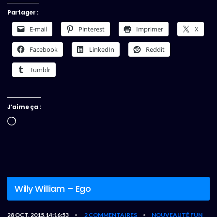
Partager :
E-mail
Pinterest
Imprimer
X
Facebook
LinkedIn
Reddit
Tumblr
J’aime ça :
Chargement…
Willy William – Ego
28 OCT, 2015,14:16:53
2 COMMENTAIRES
NOUVEAUTÉ FUN
•
•