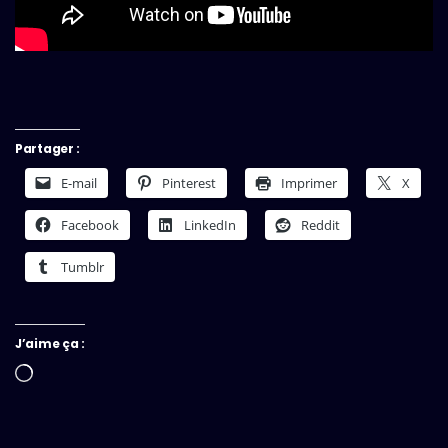
Partager :
E-mail
Pinterest
Imprimer
X
Facebook
LinkedIn
Reddit
Tumblr
J’aime ça :
Chargement…