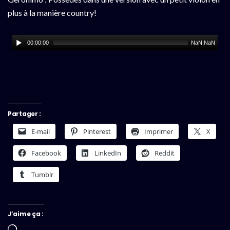
plus à la manière country!
00:00:00
NaN:NaN
Partager :
E-mail
Pinterest
Imprimer
X
Facebook
LinkedIn
Reddit
Tumblr
J’aime ça :
Chargement…