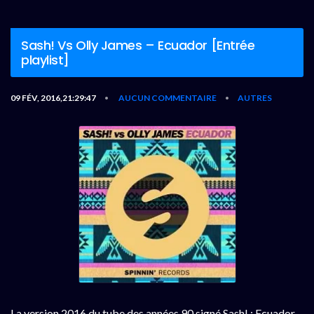
Sash! Vs Olly James – Ecuador [Entrée
playlist]
09 FÉV, 2016,21:29:47
AUCUN COMMENTAIRE
AUTRES
•
•
La version 2016 du tube des années 90 signé Sash! : Ecuador