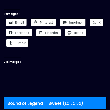
Partager :
E-mail
Pinterest
Imprimer
X
Facebook
LinkedIn
Reddit
Tumblr
J’aime ça :
Sound of Legend – Sweet (La La La)