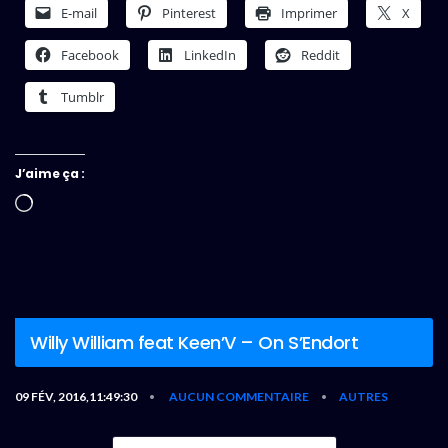
E-mail
Pinterest
Imprimer
X
Facebook
LinkedIn
Reddit
Tumblr
J’aime ça :
Chargement…
Willy William feat Keen’V – On S’Endort
09 FÉV, 2016,11:49:30
AUCUN COMMENTAIRE
AUTRES
•
•