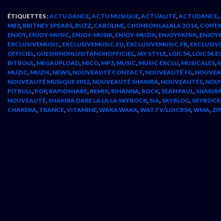
ÉTIQUETTES :
ACTU DANCE
,
ACTU MUSIQUE
,
ACTUALITÉ
,
ACTUDANCE
,
MB3
,
BRITNEY SPEARS
,
BUZZ
,
CAROLINE
,
CHONSON LALALA 2O14
,
CONT
ENJOY
,
ENJOY-MUSIC
,
ENJOY-MUSIK
,
ENJOY-MUZIK
,
ENJOYMUSIK
,
ENJOY
EXCLUSIVEMUSIC
,
EXCLUSIVEMUSIC.EU
,
EXCLUSIVEMUSIC.FR
,
EXCLUSIV
OFFICIEL
,
GUESHINOHLUSITANOHOFFICIEL
,
JAY STYLE
,
LOIC54
,
LOIC54.E
BITBOUL
,
MEGAUPLOAD
,
MICO
,
MP3
,
MUSIC
,
MUSIC EXCLU
,
MUSICALES
,
MUZIC
,
MUZIK
,
NEWS
,
NOUVEAUTÉ CONTACT
,
NOUVEAUTÉ FG
,
NOUVEA
NOUVEAUTÉ MUSIQUE 2012
,
NOUVEAUTÉ SHAKIRA
,
NOUVEAUTÉS
,
NOUV
PITBULL
,
POP
,
RAPIDSHARE
,
REMIX
,
RIHANNA
,
ROCK
,
SEAN PAUL
,
SHAKIR
NOUVEAUTÉ
,
SHAKIRA DARE LA LA LA SKYROCK
,
SIA
,
SKYBLOG
,
SKYROCK
CHAKERA
,
TRANCE
,
VITAMINE
,
WAKA WAKA
,
WAT.TV/LOICB54
,
WMA
,
ZI