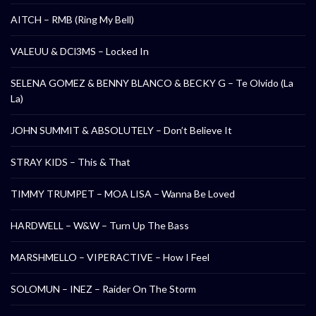
AITCH – RMB (Ring My Bell)
VALEUU & DCl3MS – Locked In
SELENA GOMEZ & BENNY BLANCO & BECKY G – Te Olvido (La
La)
JOHN SUMMIT & ABSOLUTELY – Don’t Believe It
STRAY KIDS – This & That
TIMMY TRUMPET – MOA LISA – Wanna Be Loved
HARDWELL – W&W – Turn Up The Bass
MARSHMELLO – VIPERACTIVE – How I Feel
SOLOMUN – INEZ – Raider On The Storm