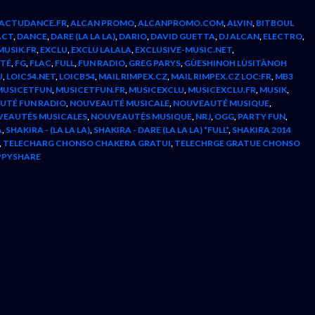
ACTUDANCE.FR
,
ALCAN PROMO
,
ALCANPROMO.COM
,
ALVIN
,
BITBOUL
ACT
,
DANCE
,
DARE (LA LA LA)
,
DARIO
,
DAVID GUETTA
,
DJ ALCAN
,
ELECTRO
,
MUSIK.FR
,
EXCLU
,
EXCLU LALALA
,
EXCLUSIVE-MUSIC.NET
,
ITÉ
,
FG
,
FLAC
,
FULL
,
FUN RADIO
,
GREG PARYS
,
GÙESHINOH LÙSITÀNOH
U
,
LOIC54.NET
,
LOICB54
,
MAIL RIMPEX.CZ
,
MAIL RIMPEX.CZ LOC:FR
,
MB3
MUSICETFUN
,
MUSICETFUN.FR
,
MUSICEXCLU
,
MUSICEXCLU.FR
,
MUSIK
,
UTÉ FUN RADIO
,
NOUVEAUTÉ MUSICALE
,
NOUVEAUTÉ MUSIQUE
,
EAUTÉS MUSICALES
,
NOUVEAUTÉS MUSIQUE
,
NRJ
,
OGG
,
PARTY FUN
,
A
,
SHAKIRA - (LA LA LA)
,
SHAKIRA - DARE (LA LA LA) *FULL*
,
SHAKIRA 2014
,
TELECHARG CHONSO CHAKERA GRATUI
,
TELECHRGE GRATUE CHONSO
PPYSHARE