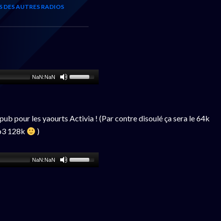
S DES AUTRES RADIOS
NaN:NaN
pub pour les yaourts Activia ! (Par contre disoulé ça sera le 64k
mp3 128k
)
NaN:NaN