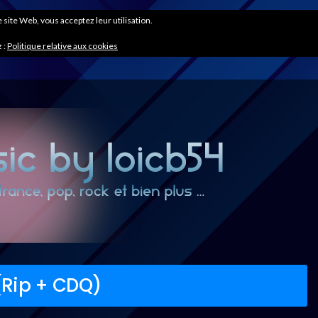
ce site Web, vous acceptez leur utilisation.
 :
Politique relative aux cookies
 (Rip + CDQ)