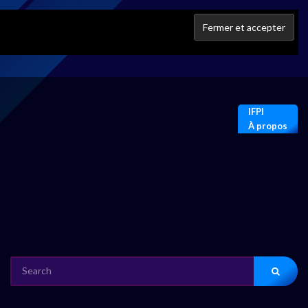
IFPI
À propos
SEARCH
FOR: