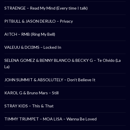
STRAENGE – Read My Mind (Every time I talk)
PITBULL & JASON DERULO – Privacy
AITCH – RMB (Ring My Bell)
VALEUU & DCl3MS – Locked In
SELENA GOMEZ & BENNY BLANCO & BECKY G – Te Olvido (La
La)
JOHN SUMMIT & ABSOLUTELY – Don’t Believe It
KAROL G & Bruno Mars – Still
STRAY KIDS – This & That
TIMMY TRUMPET – MOA LISA – Wanna Be Loved