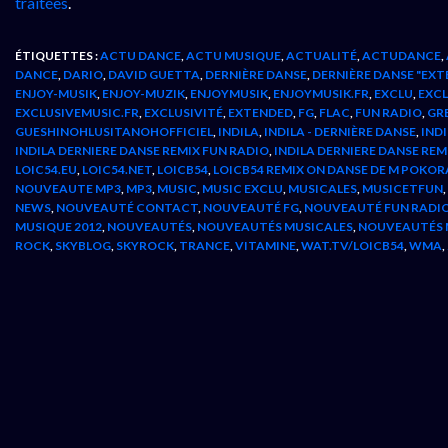
traitées
.
ÉTIQUETTES :
ACTU DANCE
,
ACTU MUSIQUE
,
ACTUALITÉ
,
ACTUDANCE
,
DANCE
,
DARIO
,
DAVID GUETTA
,
DERNIÈRE DANSE
,
DERNIÈRE DANSE "EXT
ENJOY-MUSIK
,
ENJOY-MUZIK
,
ENJOYMUSIK
,
ENJOYMUSIK.FR
,
EXCLU
,
EXCL
EXCLUSIVEMUSIC.FR
,
EXCLUSIVITÉ
,
EXTENDED
,
FG
,
FLAC
,
FUN RADIO
,
GR
GUESHINOHLUSITANOHOFFICIEL
,
INDILA
,
INDILA - DERNIÈRE DANSE
,
INDI
INDILA DERNIERE DANSE REMIX FUN RADIO
,
INDILA DERNIERE DANSE REM
LOIC54.EU
,
LOIC54.NET
,
LOICB54
,
LOICB54 REMIX ON DANSE DE M POKOR
NOUVEAUTE MP3
,
MP3
,
MUSIC
,
MUSIC EXCLU
,
MUSICALES
,
MUSICETFUN
,
NEWS
,
NOUVEAUTÉ CONTACT
,
NOUVEAUTÉ FG
,
NOUVEAUTÉ FUN RADI
MUSIQUE 2012
,
NOUVEAUTÉS
,
NOUVEAUTÉS MUSICALES
,
NOUVEAUTÉS 
ROCK
,
SKYBLOG
,
SKYROCK
,
TRANCE
,
VITAMINE
,
WAT.TV/LOICB54
,
WMA
,