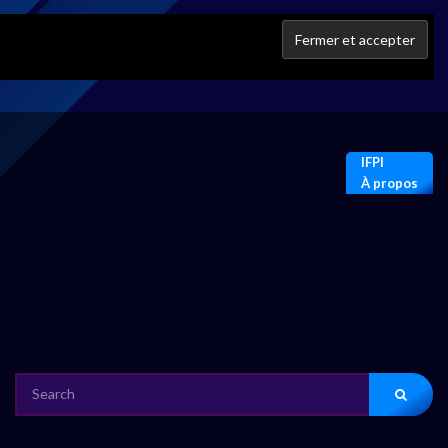
IFPI
À propos
SEARCH
FOR: