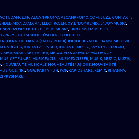
ACTUDANCE.FR
,
ALCAN PROMO
,
ALCANPROMO.COM
,
BUZZ
,
CONTACT
,
ENDED MIX"
,
DJ ALCAN
,
ELECTRO
,
ENJOY
,
ENJOY REMIX
,
ENJOY-MUSIC
,
USIVE-MUSIC.NET
,
EXCLUSIVEMUSIC
,
EXCLUSIVEMUSIC.EU
,
EG PARYS
,
GÙESHINOH LÙSITÀNOH OFFICIEL
,
LA - DERNIÈRE DANSE (ENJOY REMIX)
,
INDILA DERNIÈRE DANSE MP3 320
,
IX RADIO FG
,
INDILA EXTENDED
,
INDILA REMIX FG
,
JAY STYLE
,
LOIC54
,
A
,
MAIL BRASILNET.NET.BR
,
MEGAUPLOAD
,
MICO
,
MIX DANCE
MUSICETFUN.FR
,
MUSICEXCLU
,
MUSICEXCLU.FR
,
MUSIK
,
MUZIC
,
MUZIK
,
O
,
NOUVEAUTÉ MUSICALE
,
NOUVEAUTÉ MUSIQUE
,
NOUVEAUTÉ
MUSIQUE
,
NRJ
,
OGG
,
PARTY FUN
,
POP
,
RAPIDSHARE
,
REMIX
,
RIHANNA
,
ZIPPYSHARE