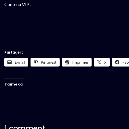
Contenu VIP :
Partager :
E-mail
Pinterest
Imprimer
X
Fac
J’aime ça :
1 comment