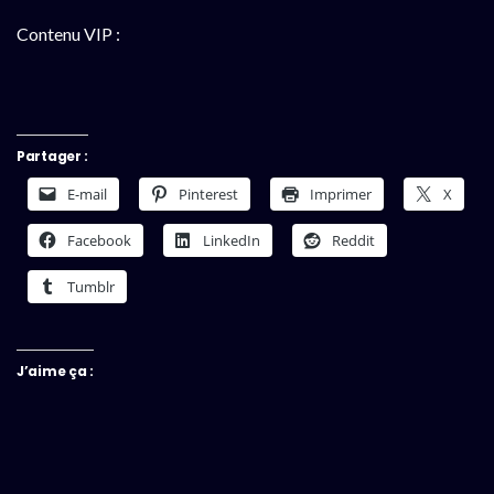
Contenu VIP :
Partager :
E-mail
Pinterest
Imprimer
X
Facebook
LinkedIn
Reddit
Tumblr
J’aime ça :