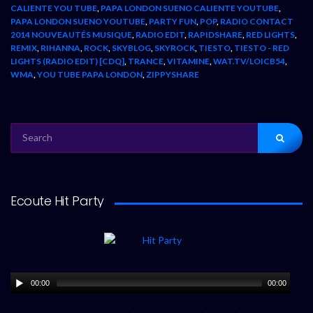
CALIENTE YOU TUBE
,
PAPA LONDON SUENO CALIENTE YOUTUBE
,
PAPA LONDON SUENO YOUTUBE
,
PARTY FUN
,
POP
,
RADIO CONTACT
2014 NOUVEAUTÉS MUSIQUE
,
RADIO EDIT
,
RAPIDSHARE
,
RED LIGHTS
,
REMIX
,
RIHANNA
,
ROCK
,
SKYBLOG
,
SKYROCK
,
TIESTO
,
TIESTO - RED
LIGHTS (RADIO EDIT) [CDQ]
,
TRANCE
,
VITAMINE
,
WAT.TV/LOICB54
,
WMA
,
YOU TUBE PAPA LONDON
,
ZIPPYSHARE
SEARCH
FOR:
Ecoute Hit Party
00:00
00:00