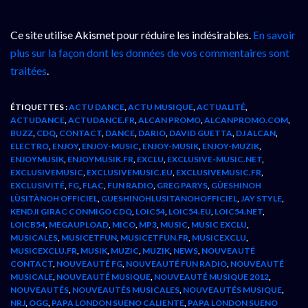
Ce site utilise Akismet pour réduire les indésirables.
En savoir
plus sur la façon dont les données de vos commentaires sont
traitées
.
ÉTIQUETTES :
ACTU DANCE
,
ACTU MUSIQUE
,
ACTUALITÉ
,
ACTUDANCE
,
ACTUDANCE.FR
,
ALCAN PROMO
,
ALCANPROMO.COM
,
BUZZ
,
CDQ
,
CONTACT
,
DANCE
,
DARIO
,
DAVID GUETTA
,
DJ ALCAN
,
ELECTRO
,
ENJOY
,
ENJOY-MUSIC
,
ENJOY-MUSIK
,
ENJOY-MUZIK
,
ENJOYMUSIK
,
ENJOYMUSIK.FR
,
EXCLU
,
EXCLUSIVE-MUSIC.NET
,
EXCLUSIVEMUSIC
,
EXCLUSIVEMUSIC.EU
,
EXCLUSIVEMUSIC.FR
,
EXCLUSIVITÉ
,
FG
,
FLAC
,
FUN RADIO
,
GREG PARYS
,
GÙESHINOH
LÙSITÀNOH OFFICIEL
,
GUESHINOHLUSITANOHOFFICIEL
,
JAY STYLE
,
KENDJI GIRAC CONMIGO CDQ
,
LOIC54
,
LOIC54.EU
,
LOIC54.NET
,
LOICB54
,
MEGAUPLOAD
,
MICO
,
MP3
,
MUSIC
,
MUSIC EXCLU
,
MUSICALES
,
MUSICETFUN
,
MUSICETFUN.FR
,
MUSICEXCLU
,
MUSICEXCLU.FR
,
MUSIK
,
MUZIC
,
MUZIK
,
NEWS
,
NOUVEAUTÉ
CONTACT
,
NOUVEAUTÉ FG
,
NOUVEAUTÉ FUN RADIO
,
NOUVEAUTÉ
MUSICALE
,
NOUVEAUTÉ MUSIQUE
,
NOUVEAUTÉ MUSIQUE 2012
,
NOUVEAUTÉS
,
NOUVEAUTÉS MUSICALES
,
NOUVEAUTÉS MUSIQUE
,
NRJ
,
OGG
,
PAPA LONDON SUENO CALIENTE
,
PAPA LONDON SUENO