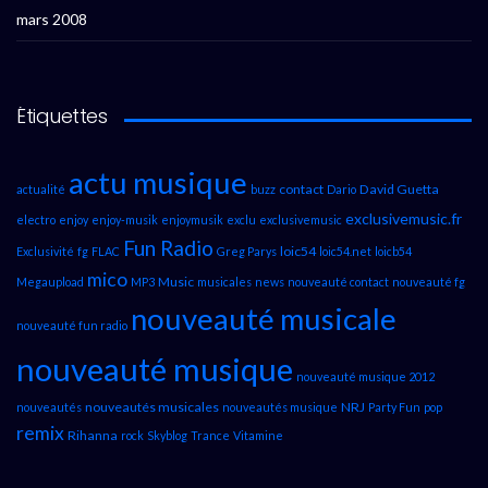
mars 2008
Étiquettes
actu musique
contact
David Guetta
actualité
buzz
Dario
exclusivemusic.fr
electro
enjoy
enjoy-musik
enjoymusik
exclu
exclusivemusic
Fun Radio
loic54
Exclusivité
fg
FLAC
Greg Parys
loic54.net
loicb54
mico
Music
Megaupload
MP3
musicales
news
nouveauté contact
nouveauté fg
nouveauté musicale
nouveauté fun radio
nouveauté musique
nouveauté musique 2012
nouveautés musicales
NRJ
nouveautés
nouveautés musique
Party Fun
pop
remix
Rihanna
rock
Skyblog
Trance
Vitamine