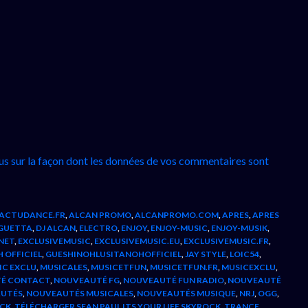
lus sur la façon dont les données de vos commentaires sont
ACTUDANCE.FR
,
ALCAN PROMO
,
ALCANPROMO.COM
,
APRES
,
APRES
 GUETTA
,
DJ ALCAN
,
ELECTRO
,
ENJOY
,
ENJOY-MUSIC
,
ENJOY-MUSIK
,
NET
,
EXCLUSIVEMUSIC
,
EXCLUSIVEMUSIC.EU
,
EXCLUSIVEMUSIC.FR
,
 OFFICIEL
,
GUESHINOHLUSITANOHOFFICIEL
,
JAY STYLE
,
LOIC54
,
IC EXCLU
,
MUSICALES
,
MUSICETFUN
,
MUSICETFUN.FR
,
MUSICEXCLU
,
É CONTACT
,
NOUVEAUTÉ FG
,
NOUVEAUTÉ FUN RADIO
,
NOUVEAUTÉ
UTÉS
,
NOUVEAUTÉS MUSICALES
,
NOUVEAUTÉS MUSIQUE
,
NRJ
,
OGG
,
CK
,
TÉLÉCHARGER SEAN PAUL ITS YOUR LIFE SKYROCK
,
TRANCE
,