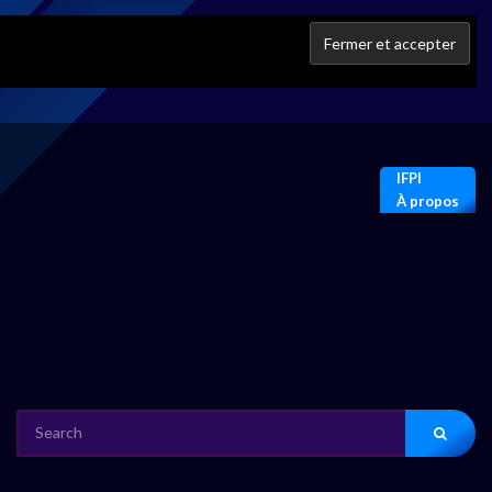
IFPI
À propos
SEARCH
FOR: