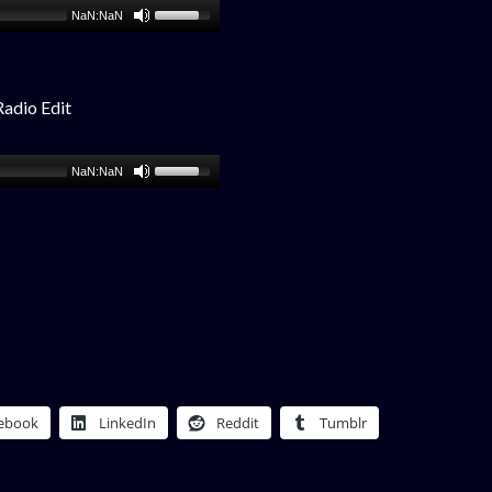
NaN:NaN
Radio Edit
NaN:NaN
ebook
LinkedIn
Reddit
Tumblr