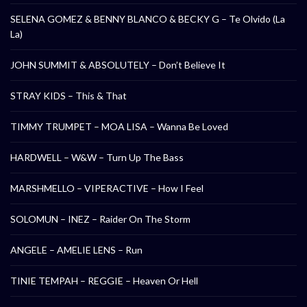
SELENA GOMEZ & BENNY BLANCO & BECKY G – Te Olvido (La
La)
JOHN SUMMIT & ABSOLUTELY – Don’t Believe It
STRAY KIDS – This & That
TIMMY TRUMPET – MOA LISA – Wanna Be Loved
HARDWELL – W&W – Turn Up The Bass
MARSHMELLO – VIPERACTIVE – How I Feel
SOLOMUN – INEZ – Raider On The Storm
ANGELE – AMELIE LENS – Run
TINIE TEMPAH – REGGIE – Heaven Or Hell