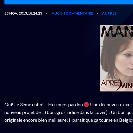
23 NOV, 2013,18:24:23
AUCUN COMMENTAIRE
AUTRES
•
•
Oui! Le 3ème enfin! ... Heu oups pardon
Une découverte exclu
nouveau projet de ... (bon, gros indice dans la cover) ! Un bon qu
originale encore bien meilleure! Il parait que ça tourne en Belgiq