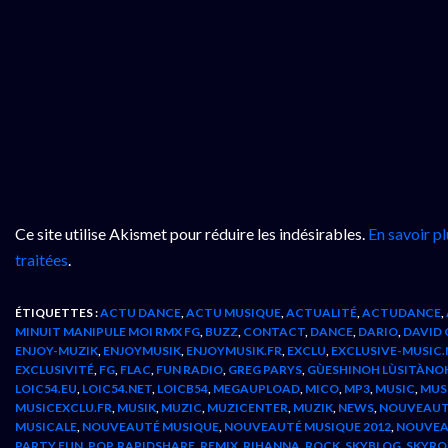
Ce site utilise Akismet pour réduire les indésirables.
En savoir p
traitées
.
ÉTIQUETTES :
ACTU DANCE
,
ACTU MUSIQUE
,
ACTUALITÉ
,
ACTUDANCE
,
MINUIT MANIPULE MOI RMX FG
,
BUZZ
,
CONTACT
,
DANCE
,
DARIO
,
DAVID
ENJOY-MUZIK
,
ENJOYMUSIK
,
ENJOYMUSIK.FR
,
EXCLU
,
EXCLUSIVE-MUSIC.
EXCLUSIVITÉ
,
FG
,
FLAC
,
FUN RADIO
,
GREG PARYS
,
GÙESHINOH LÙSITÀNOH
LOIC54.EU
,
LOIC54.NET
,
LOICB54
,
MEGAUPLOAD
,
MICO
,
MP3
,
MUSIC
,
MUS
MUSICEXCLU.FR
,
MUSIK
,
MUZIC
,
MUZICENTER
,
MUZIK
,
NEWS
,
NOUVEAUT
MUSICALE
,
NOUVEAUTÉ MUSIQUE
,
NOUVEAUTÉ MUSIQUE 2012
,
NOUVEA
PARTY FUN
,
POP
,
RAPIDSHARE
,
REMIX
,
RIHANNA
,
ROCK
,
SKYBLOG
,
SKYRO