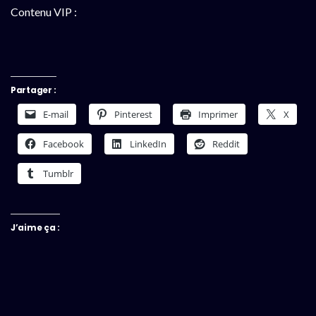
Contenu VIP :
Partager :
E-mail
Pinterest
Imprimer
X
Facebook
LinkedIn
Reddit
Tumblr
J’aime ça :