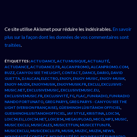
Ce site utilise Akismet pour réduire les indésirables.
En savoir
plus sur la façon dont les données de vos commentaires sont
traitées
.
ÉTIQUETTES :
ACTU DANCE
,
ACTU MUSIQUE
,
ACTUALITÉ
,
ACTUDANCE
,
ACTUDANCE.FR
,
ALCAN PROMO
,
ALCANPROMO.COM
,
BUZZ
,
CAN YOU SEE THE LIGHT
,
CONTACT
,
DANCE
,
DARIO
,
DAVID
GUETTA
,
DJ ALCAN
,
ELECTRO
,
ENJOY
,
ENJOY-MUSIC
,
ENJOY-MUSIK
,
ENJOY-MUZIK
,
ENJOYMUSIK
,
ENJOYMUSIK.FR
,
EXCLU
,
EXCLUSIVE-
MUSIC.NET
,
EXCLUSIVEMUSIC
,
EXCLUSIVEMUSIC.EU
,
EXCLUSIVEMUSIC.FR
,
EXCLUSIVITÉ
,
FG
,
FLAC
,
FUN RADIO
,
FUN RADIO
NANDO FORTUNATO
,
GREG PARYS
,
GREG PARYS - CAN YOU SEE THE
LIGHT (VERSION FRANÇAISE)
,
GÙESHINOH LÙSITÀNOH OFFICIEL
,
GUESHINOHLUSITANOHOFFICIEL
,
JAY STYLE
,
KRISTINA
,
LOIC54
,
LOIC54.EU
,
LOIC54.NET
,
LOICB54
,
MEGAUPLOAD
,
MICO
,
MP3
,
MUSIC
,
MUSIC EXCLU
,
MUSICALES
,
MUSICETFUN
,
MUSICETFUN.FR
,
MUSICEXCLU
,
MUSICEXCLU.FR
,
MUSIK
,
MUZIC
,
MUZIK
,
NEWS
,
NOUVEAUTÉ CONTACT
,
NOUVEAUTÉ FG
,
NOUVEAUTÉ FUN RADIO
,