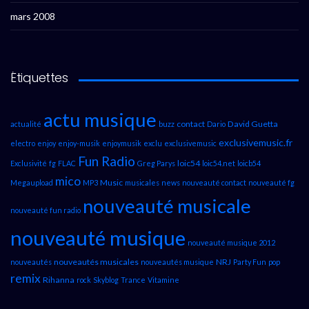
mars 2008
Étiquettes
actu musique
contact
David Guetta
actualité
buzz
Dario
exclusivemusic.fr
electro
enjoy
enjoy-musik
enjoymusik
exclu
exclusivemusic
Fun Radio
loic54
Exclusivité
fg
FLAC
Greg Parys
loic54.net
loicb54
mico
Music
Megaupload
MP3
musicales
news
nouveauté contact
nouveauté fg
nouveauté musicale
nouveauté fun radio
nouveauté musique
nouveauté musique 2012
nouveautés musicales
NRJ
nouveautés
nouveautés musique
Party Fun
pop
remix
Rihanna
rock
Skyblog
Trance
Vitamine