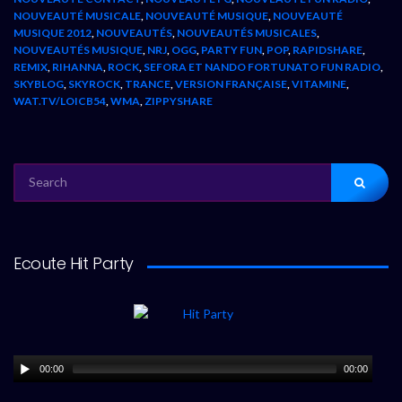
NOUVEAUTÉ MUSICALE
,
NOUVEAUTÉ MUSIQUE
,
NOUVEAUTÉ
MUSIQUE 2012
,
NOUVEAUTÉS
,
NOUVEAUTÉS MUSICALES
,
NOUVEAUTÉS MUSIQUE
,
NRJ
,
OGG
,
PARTY FUN
,
POP
,
RAPIDSHARE
,
REMIX
,
RIHANNA
,
ROCK
,
SEFORA ET NANDO FORTUNATO FUN RADIO
,
SKYBLOG
,
SKYROCK
,
TRANCE
,
VERSION FRANÇAISE
,
VITAMINE
,
WAT.TV/LOICB54
,
WMA
,
ZIPPYSHARE
SEARCH
FOR:
Ecoute Hit Party
00:00
00:00