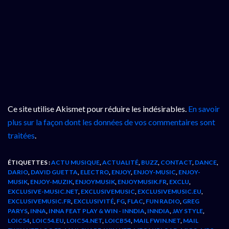
Ce site utilise Akismet pour réduire les indésirables.
En savoir
plus sur la façon dont les données de vos commentaires sont
traitées
.
ÉTIQUETTES :
ACTU MUSIQUE
,
ACTUALITÉ
,
BUZZ
,
CONTACT
,
DANCE
,
DARIO
,
DAVID GUETTA
,
ELECTRO
,
ENJOY
,
ENJOY-MUSIC
,
ENJOY-
MUSIK
,
ENJOY-MUZIK
,
ENJOYMUSIK
,
ENJOYMUSIK.FR
,
EXCLU
,
EXCLUSIVE-MUSIC.NET
,
EXCLUSIVEMUSIC
,
EXCLUSIVEMUSIC.EU
,
EXCLUSIVEMUSIC.FR
,
EXCLUSIVITÉ
,
FG
,
FLAC
,
FUN RADIO
,
GREG
PARYS
,
INNA
,
INNA FEAT PLAY & WIN - INNDIA
,
INNDIA
,
JAY STYLE
,
LOIC54
,
LOIC54.EU
,
LOIC54.NET
,
LOICB54
,
MAIL FWIN.NET
,
MAIL