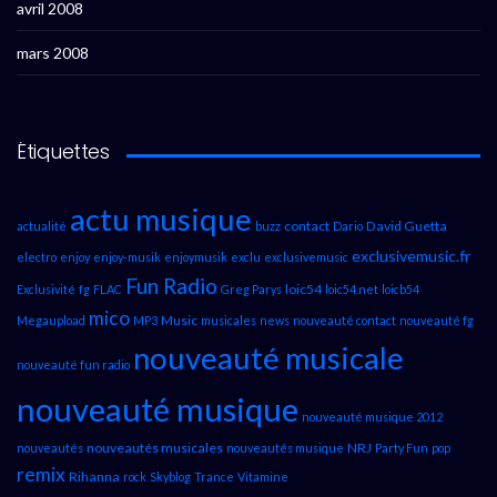
avril 2008
mars 2008
Étiquettes
actu musique
contact
David Guetta
actualité
buzz
Dario
exclusivemusic.fr
electro
enjoy
enjoy-musik
enjoymusik
exclu
exclusivemusic
Fun Radio
loic54
Exclusivité
fg
FLAC
Greg Parys
loic54.net
loicb54
mico
Music
Megaupload
MP3
musicales
news
nouveauté contact
nouveauté fg
nouveauté musicale
nouveauté fun radio
nouveauté musique
nouveauté musique 2012
nouveautés musicales
NRJ
nouveautés
nouveautés musique
Party Fun
pop
remix
Rihanna
rock
Skyblog
Trance
Vitamine