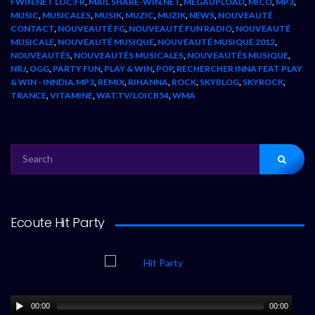
FWIN.NET LOC:FR
,
MAIL SHARE-WIN.NET
,
MEGAUPLOAD
,
MICO
,
MP3
,
MUSIC
,
MUSICALES
,
MUSIK
,
MUZIC
,
MUZIK
,
NEWS
,
NOUVEAUTÉ
CONTACT
,
NOUVEAUTÉ FG
,
NOUVEAUTÉ FUN RADIO
,
NOUVEAUTÉ
MUSICALE
,
NOUVEAUTÉ MUSIQUE
,
NOUVEAUTÉ MUSIQUE 2012
,
NOUVEAUTÉS
,
NOUVEAUTÉS MUSICALES
,
NOUVEAUTÉS MUSIQUE
,
NRJ
,
OGG
,
PARTY FUN
,
PLAY & WIN
,
POP
,
RECHERCHER INNA FEAT PLAY
& WIN - INNDIA.MP3
,
REMIX
,
RIHANNA
,
ROCK
,
SKYBLOG
,
SKYROCK
,
TRANCE
,
VITAMINE
,
WAT.TV/LOICB54
,
WMA
SEARCH
FOR:
Ecoute Hit Party
00:00
00:00