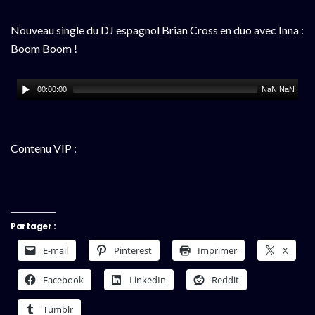
Nouveau single du DJ espagnol Brian Cross en duo avec Inna :
Boom Boom !
00:00:00
NaN:NaN
Contenu VIP :
Partager :
E-mail
Pinterest
Imprimer
X
Facebook
LinkedIn
Reddit
Tumblr