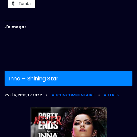
Tumblr
J’aime ça :
Inna – Shining Star
25 FÉV, 2013,19:10:12
AUCUN COMMENTAIRE
AUTRES
•
•