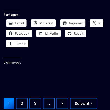
Partager :
E-mail
Pinterest
Imprimer
X
Facebook
LinkedIn
Reddit
Tumblr
J’aime ça :
1
2
3
…
7
Suivant »