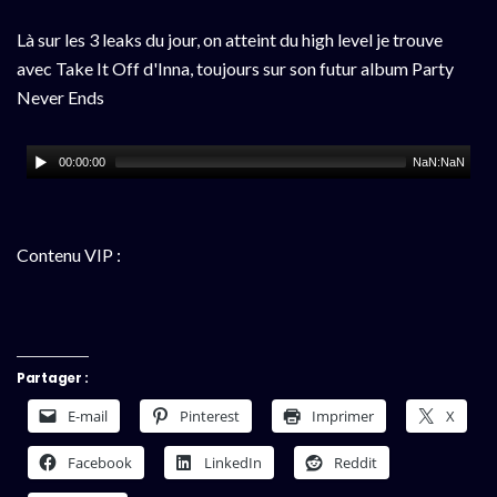
Là sur les 3 leaks du jour, on atteint du high level je trouve
avec Take It Off d'Inna, toujours sur son futur album Party
Never Ends
00:00:00
NaN:NaN
Contenu VIP :
Partager :
E-mail
Pinterest
Imprimer
X
Facebook
LinkedIn
Reddit