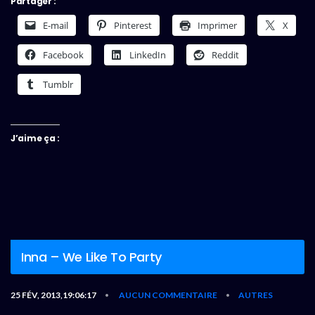
Partager :
E-mail
Pinterest
Imprimer
X
Facebook
LinkedIn
Reddit
Tumblr
J’aime ça :
Inna – We Like To Party
25 FÉV, 2013,19:06:17
AUCUN COMMENTAIRE
AUTRES
•
•