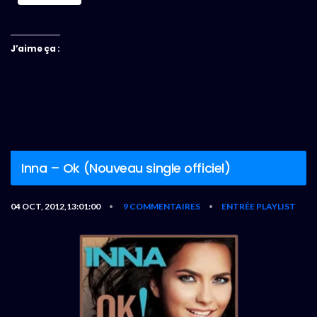
J’aime ça :
Inna – Ok (Nouveau single officiel)
04 OCT, 2012,13:01:00
9 COMMENTAIRES
ENTRÉE PLAYLIST
•
•