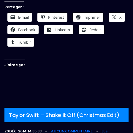
Partager :
E-mail
Pinterest
Imprimer
X
Facebook
LinkedIn
Reddit
Tumblr
J’aime ça :
Taylor Swift – Shake It Off (Christmas Edit)
20 DÉC, 2014,14:35:33
AUCUN COMMENTAIRE
LES
•
•