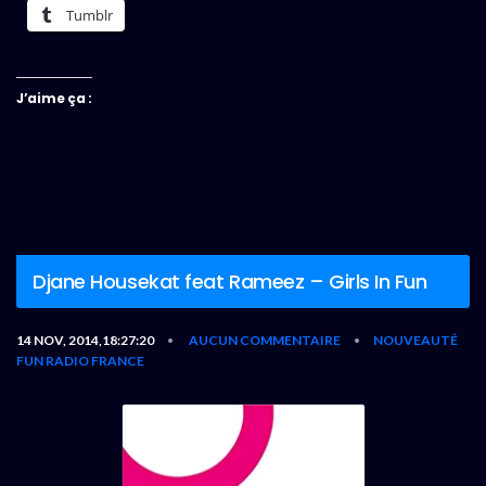
Tumblr
J’aime ça :
Djane Housekat feat Rameez – Girls In Fun
14 NOV, 2014,18:27:20
AUCUN COMMENTAIRE
NOUVEAUTÉ
•
•
FUN RADIO FRANCE