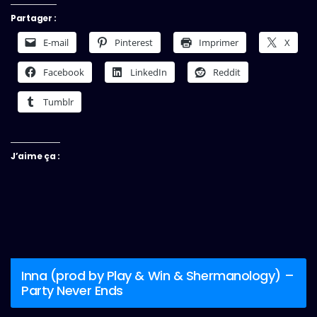
Partager :
E-mail
Pinterest
Imprimer
X
Facebook
LinkedIn
Reddit
Tumblr
J’aime ça :
Inna (prod by Play & Win & Shermanology) –
Party Never Ends