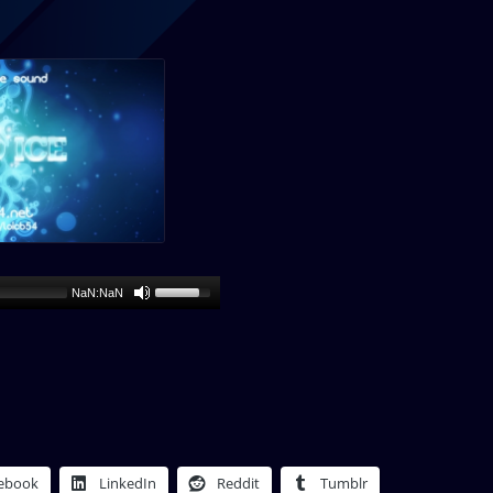
NaN:NaN
ebook
LinkedIn
Reddit
Tumblr