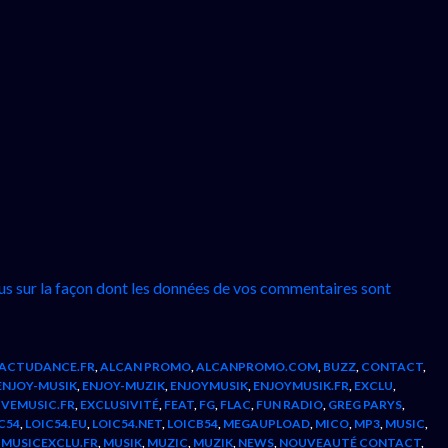
lus sur la façon dont les données de vos commentaires sont
ACTUDANCE.FR
,
ALCAN PROMO
,
ALCANPROMO.COM
,
BUZZ
,
CONTACT
,
ENJOY-MUSIK
,
ENJOY-MUZIK
,
ENJOYMUSIK
,
ENJOYMUSIK.FR
,
EXCLU
,
IVEMUSIC.FR
,
EXCLUSIVITÉ
,
FEAT
,
FG
,
FLAC
,
FUN RADIO
,
GREG PARYS
,
C54
,
LOIC54.EU
,
LOIC54.NET
,
LOICB54
,
MEGAUPLOAD
,
MICO
,
MP3
,
MUSIC
,
,
MUSICEXCLU.FR
,
MUSIK
,
MUZIC
,
MUZIK
,
NEWS
,
NOUVEAUTÉ CONTACT
,