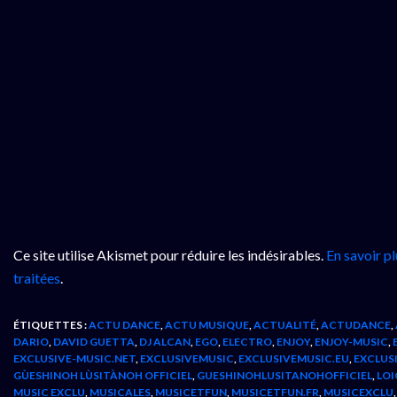
Ce site utilise Akismet pour réduire les indésirables.
En savoir p
traitées
.
ÉTIQUETTES :
ACTU DANCE
,
ACTU MUSIQUE
,
ACTUALITÉ
,
ACTUDANCE
,
DARIO
,
DAVID GUETTA
,
DJ ALCAN
,
EGO
,
ELECTRO
,
ENJOY
,
ENJOY-MUSIC
,
EXCLUSIVE-MUSIC.NET
,
EXCLUSIVEMUSIC
,
EXCLUSIVEMUSIC.EU
,
EXCLUS
GÙESHINOH LÙSITÀNOH OFFICIEL
,
GUESHINOHLUSITANOHOFFICIEL
,
LOI
MUSIC EXCLU
,
MUSICALES
,
MUSICETFUN
,
MUSICETFUN.FR
,
MUSICEXCLU