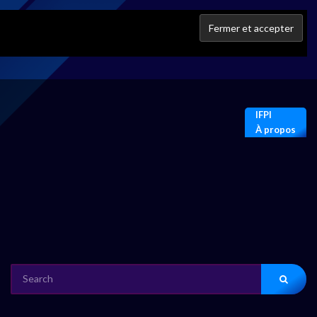
IFPI
À propos
SEARCH
FOR: