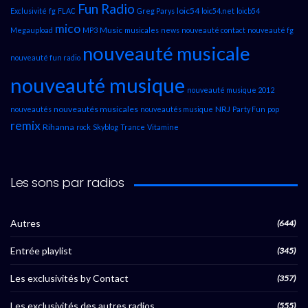
Fun Radio
loic54
Exclusivité
fg
FLAC
Greg Parys
loic54.net
loicb54
mico
Music
Megaupload
MP3
musicales
news
nouveauté contact
nouveauté fg
nouveauté musicale
nouveauté fun radio
nouveauté musique
nouveauté musique 2012
nouveautés musicales
NRJ
nouveautés
nouveautés musique
Party Fun
pop
remix
Rihanna
rock
Skyblog
Trance
Vitamine
Les sons par radios
Autres
(644)
Entrée playlist
(345)
Les exclusivités by Contact
(357)
Les exclusivités des autres radios
(555)