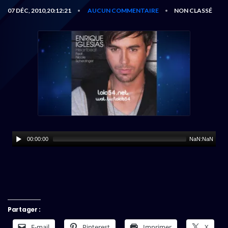
07 DÉC, 2010,20:12:21
AUCUN COMMENTAIRE
NON CLASSÉ
•
•
00:00:00
NaN:NaN
Partager :
E-mail
Pinterest
Imprimer
X