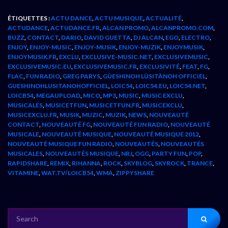
ÉTIQUETTES :
ACTU DANCE
,
ACTU MUSIQUE
,
ACTUALITÉ
,
ACTUDANCE
,
ACTUDANCE.FR
,
ALCAN PROMO
,
ALCANPROMO.COM
,
BUZZ
,
CONTACT
,
DARIO
,
DAVID GUETTA
,
DJ ALCAN
,
EGO
,
ELECTRO
,
ENJOY
,
ENJOY-MUSIC
,
ENJOY-MUSIK
,
ENJOY-MUZIK
,
ENJOYMUSIK
,
ENJOYMUSIK.FR
,
EXCLU
,
EXCLUSIVE-MUSIC.NET
,
EXCLUSIVEMUSIC
,
EXCLUSIVEMUSIC.EU
,
EXCLUSIVEMUSIC.FR
,
EXCLUSIVITÉ
,
FEAT
,
FG
,
FLAC
,
FUN RADIO
,
GREG PARYS
,
GÙESHINOH LÙSITÀNOH OFFICIEL
,
GUESHINOHLUSITANOHOFFICIEL
,
LOIC54
,
LOIC54.EU
,
LOIC54.NET
,
LOICB54
,
MEGAUPLOAD
,
MICO
,
MP3
,
MUSIC
,
MUSIC EXCLU
,
MUSICALES
,
MUSICETFUN
,
MUSICETFUN.FR
,
MUSICEXCLU
,
MUSICEXCLU.FR
,
MUSIK
,
MUZIC
,
MUZIK
,
NEWS
,
NOUVEAUTÉ
CONTACT
,
NOUVEAUTÉ FG
,
NOUVEAUTÉ FUN RADIO
,
NOUVEAUTÉ
MUSICALE
,
NOUVEAUTÉ MUSIQUE
,
NOUVEAUTÉ MUSIQUE 2012
,
NOUVEAUTÉ MUSIQUE FUN RADIO
,
NOUVEAUTÉS
,
NOUVEAUTÉS
MUSICALES
,
NOUVEAUTÉS MUSIQUE
,
NRJ
,
OGG
,
PARTY FUN
,
POP
,
RAPIDSHARE
,
REMIX
,
RIHANNA
,
ROCK
,
SKYBLOG
,
SKYROCK
,
TRANCE
,
VITAMINE
,
WAT.TV/LOICB54
,
WMA
,
ZIPPYSHARE
SEARCH
FOR: