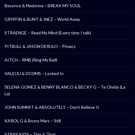
Beyonce & Madonna – BREAK MY SOUL
GRYFFIN & BUNT & INEZ – World Away
STRAENGE – Read My Mind (Every time I talk)
PITBULL & JASON DERULO – Privacy
AITCH – RMB (Ring My Bell)
VALEUU & DCl3MS – Locked In
SELENA GOMEZ & BENNY BLANCO & BECKY G – Te Olvido (La
La)
JOHN SUMMIT & ABSOLUTELY – Don’t Believe It
KAROL G & Bruno Mars – Still
STRAY KIDS – This & That