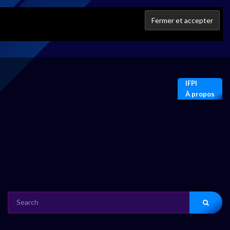
IFPI
À propos
SEARCH
FOR: