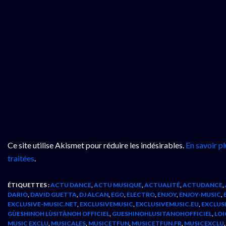
Ce site utilise Akismet pour réduire les indésirables.
En savoir p
traitées
.
ÉTIQUETTES :
ACTU DANCE
,
ACTU MUSIQUE
,
ACTUALITÉ
,
ACTUDANCE
,
DARIO
,
DAVID GUETTA
,
DJ ALCAN
,
EGO
,
ELECTRO
,
ENJOY
,
ENJOY-MUSIC
,
EXCLUSIVE-MUSIC.NET
,
EXCLUSIVEMUSIC
,
EXCLUSIVEMUSIC.EU
,
EXCLUS
GÙESHINOH LÙSITÀNOH OFFICIEL
,
GUESHINOHLUSITANOHOFFICIEL
,
LOI
MUSIC EXCLU
,
MUSICALES
,
MUSICETFUN
,
MUSICETFUN.FR
,
MUSICEXCLU