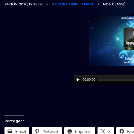
24 NOV, 2010,19:23:03
AUCUN COMMENTAIRE
NON CLASSÉ
•
•
00:00:00
Partager :
E-mail
Pinterest
Imprimer
X
Fac