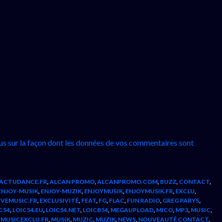
lus sur la façon dont les données de vos commentaires sont
ACTUDANCE.FR
,
ALCAN PROMO
,
ALCANPROMO.COM
,
BUZZ
,
CONTACT
,
ENJOY-MUSIK
,
ENJOY-MUZIK
,
ENJOYMUSIK
,
ENJOYMUSIK.FR
,
EXCLU
,
IVEMUSIC.FR
,
EXCLUSIVITÉ
,
FEAT
,
FG
,
FLAC
,
FUN RADIO
,
GREG PARYS
,
C54
,
LOIC54.EU
,
LOIC54.NET
,
LOICB54
,
MEGAUPLOAD
,
MICO
,
MP3
,
MUSIC
,
,
MUSICEXCLU.FR
,
MUSIK
,
MUZIC
,
MUZIK
,
NEWS
,
NOUVEAUTÉ CONTACT
,