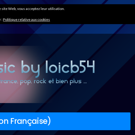
ce site Web, vous acceptez leur utilisation.
 :
Politique relative aux cookies
on Française)