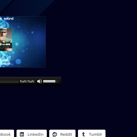
NaN:NaN
ebook
LinkedIn
Reddit
Tumblr