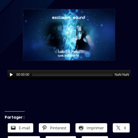
00:00:00
NaN:NaN
Partager :
E-mail
Pinterest
Imprimer
X