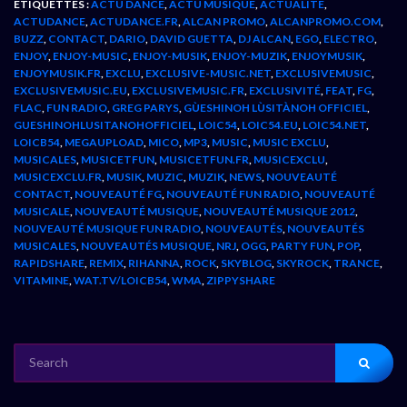
ÉTIQUETTES :
ACTU DANCE
,
ACTU MUSIQUE
,
ACTUALITÉ
,
ACTUDANCE
,
ACTUDANCE.FR
,
ALCAN PROMO
,
ALCANPROMO.COM
,
BUZZ
,
CONTACT
,
DARIO
,
DAVID GUETTA
,
DJ ALCAN
,
EGO
,
ELECTRO
,
ENJOY
,
ENJOY-MUSIC
,
ENJOY-MUSIK
,
ENJOY-MUZIK
,
ENJOYMUSIK
,
ENJOYMUSIK.FR
,
EXCLU
,
EXCLUSIVE-MUSIC.NET
,
EXCLUSIVEMUSIC
,
EXCLUSIVEMUSIC.EU
,
EXCLUSIVEMUSIC.FR
,
EXCLUSIVITÉ
,
FEAT
,
FG
,
FLAC
,
FUN RADIO
,
GREG PARYS
,
GÙESHINOH LÙSITÀNOH OFFICIEL
,
GUESHINOHLUSITANOHOFFICIEL
,
LOIC54
,
LOIC54.EU
,
LOIC54.NET
,
LOICB54
,
MEGAUPLOAD
,
MICO
,
MP3
,
MUSIC
,
MUSIC EXCLU
,
MUSICALES
,
MUSICETFUN
,
MUSICETFUN.FR
,
MUSICEXCLU
,
MUSICEXCLU.FR
,
MUSIK
,
MUZIC
,
MUZIK
,
NEWS
,
NOUVEAUTÉ
CONTACT
,
NOUVEAUTÉ FG
,
NOUVEAUTÉ FUN RADIO
,
NOUVEAUTÉ
MUSICALE
,
NOUVEAUTÉ MUSIQUE
,
NOUVEAUTÉ MUSIQUE 2012
,
NOUVEAUTÉ MUSIQUE FUN RADIO
,
NOUVEAUTÉS
,
NOUVEAUTÉS
MUSICALES
,
NOUVEAUTÉS MUSIQUE
,
NRJ
,
OGG
,
PARTY FUN
,
POP
,
RAPIDSHARE
,
REMIX
,
RIHANNA
,
ROCK
,
SKYBLOG
,
SKYROCK
,
TRANCE
,
VITAMINE
,
WAT.TV/LOICB54
,
WMA
,
ZIPPYSHARE
SEARCH
FOR: