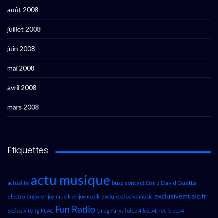
août 2008
juillet 2008
juin 2008
mai 2008
avril 2008
mars 2008
Étiquettes
actu musique
contact
David Guetta
actualité
buzz
Dario
exclusivemusic.fr
electro
enjoy
enjoy-musik
enjoymusik
exclu
exclusivemusic
Fun Radio
loic54
Exclusivité
fg
FLAC
Greg Parys
loic54.net
loicb54