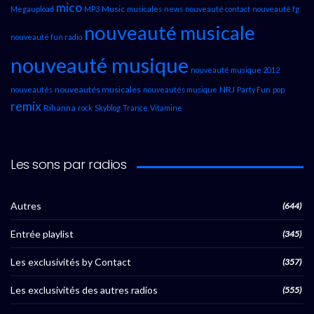
mico
Music
Megaupload
MP3
musicales
news
nouveauté contact
nouveauté fg
nouveauté musicale
nouveauté fun radio
nouveauté musique
nouveauté musique 2012
nouveautés musicales
NRJ
nouveautés
nouveautés musique
Party Fun
pop
remix
Rihanna
rock
Skyblog
Trance
Vitamine
Les sons par radios
Autres
(644)
Entrée playlist
(345)
Les exclusivités by Contact
(357)
Les exclusivités des autres radios
(555)