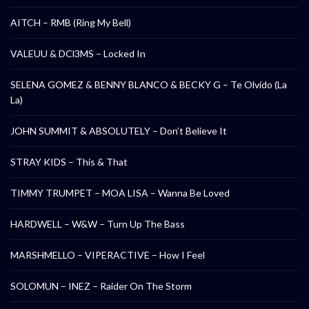
AITCH – RMB (Ring My Bell)
VALEUU & DCl3MS – Locked In
SELENA GOMEZ & BENNY BLANCO & BECKY G – Te Olvido (La
La)
JOHN SUMMIT & ABSOLUTELY – Don’t Believe It
STRAY KIDS – This & That
TIMMY TRUMPET – MOA LISA – Wanna Be Loved
HARDWELL – W&W – Turn Up The Bass
MARSHMELLO – VIPERACTIVE – How I Feel
SOLOMUN – INEZ – Raider On The Storm