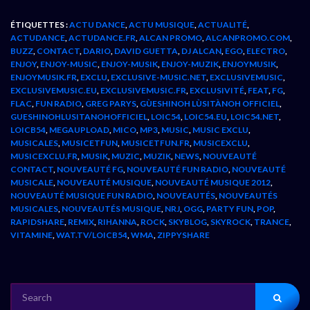
ÉTIQUETTES :
ACTU DANCE
,
ACTU MUSIQUE
,
ACTUALITÉ
,
ACTUDANCE
,
ACTUDANCE.FR
,
ALCAN PROMO
,
ALCANPROMO.COM
,
BUZZ
,
CONTACT
,
DARIO
,
DAVID GUETTA
,
DJ ALCAN
,
EGO
,
ELECTRO
,
ENJOY
,
ENJOY-MUSIC
,
ENJOY-MUSIK
,
ENJOY-MUZIK
,
ENJOYMUSIK
,
ENJOYMUSIK.FR
,
EXCLU
,
EXCLUSIVE-MUSIC.NET
,
EXCLUSIVEMUSIC
,
EXCLUSIVEMUSIC.EU
,
EXCLUSIVEMUSIC.FR
,
EXCLUSIVITÉ
,
FEAT
,
FG
,
FLAC
,
FUN RADIO
,
GREG PARYS
,
GÙESHINOH LÙSITÀNOH OFFICIEL
,
GUESHINOHLUSITANOHOFFICIEL
,
LOIC54
,
LOIC54.EU
,
LOIC54.NET
,
LOICB54
,
MEGAUPLOAD
,
MICO
,
MP3
,
MUSIC
,
MUSIC EXCLU
,
MUSICALES
,
MUSICETFUN
,
MUSICETFUN.FR
,
MUSICEXCLU
,
MUSICEXCLU.FR
,
MUSIK
,
MUZIC
,
MUZIK
,
NEWS
,
NOUVEAUTÉ
CONTACT
,
NOUVEAUTÉ FG
,
NOUVEAUTÉ FUN RADIO
,
NOUVEAUTÉ
MUSICALE
,
NOUVEAUTÉ MUSIQUE
,
NOUVEAUTÉ MUSIQUE 2012
,
NOUVEAUTÉ MUSIQUE FUN RADIO
,
NOUVEAUTÉS
,
NOUVEAUTÉS
MUSICALES
,
NOUVEAUTÉS MUSIQUE
,
NRJ
,
OGG
,
PARTY FUN
,
POP
,
RAPIDSHARE
,
REMIX
,
RIHANNA
,
ROCK
,
SKYBLOG
,
SKYROCK
,
TRANCE
,
VITAMINE
,
WAT.TV/LOICB54
,
WMA
,
ZIPPYSHARE
SEARCH
FOR: