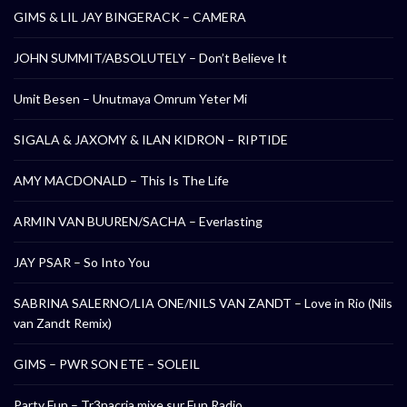
GIMS & LIL JAY BINGERACK – CAMERA
JOHN SUMMIT/ABSOLUTELY – Don’t Believe It
Umit Besen – Unutmaya Omrum Yeter Mi
SIGALA & JAXOMY & ILAN KIDRON – RIPTIDE
AMY MACDONALD – This Is The Life
ARMIN VAN BUUREN/SACHA – Everlasting
JAY PSAR – So Into You
SABRINA SALERNO/LIA ONE/NILS VAN ZANDT – Love in Rio (Nils
van Zandt Remix)
GIMS – PWR SON ETE – SOLEIL
Party Fun – Tr3nacria mixe sur Fun Radio