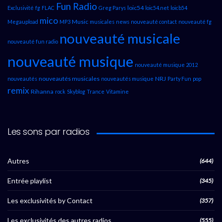
Fun Radio
loic54
Exclusivité
fg
FLAC
Greg Parys
loic54.net
loicb54
mico
Music
Megaupload
MP3
musicales
news
nouveauté contact
nouveauté fg
nouveauté musicale
nouveauté fun radio
nouveauté musique
nouveauté musique 2012
nouveautés musicales
NRJ
nouveautés
nouveautés musique
Party Fun
pop
remix
Rihanna
rock
Skyblog
Trance
Vitamine
Les sons par radios
Autres
(644)
Entrée playlist
(345)
Les exclusivités by Contact
(357)
Les exclusivités des autres radios
(555)