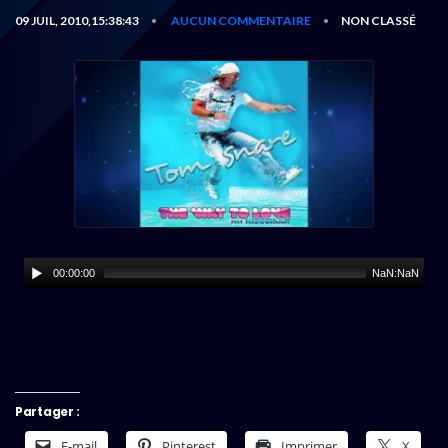
09 JUIL, 2010,15:38:43
AUCUN COMMENTAIRE
NON CLASSÉ
•
•
00:00:00
NaN:NaN
Partager :
E-mail
Pinterest
Imprimer
X