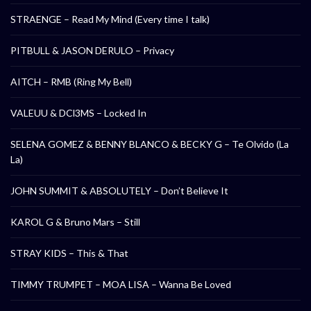
STRAENGE – Read My Mind (Every time I talk)
PITBULL & JASON DERULO – Privacy
AITCH – RMB (Ring My Bell)
VALEUU & DCl3MS – Locked In
SELENA GOMEZ & BENNY BLANCO & BECKY G – Te Olvido (La
La)
JOHN SUMMIT & ABSOLUTELY – Don’t Believe It
KAROL G & Bruno Mars – Still
STRAY KIDS – This & That
TIMMY TRUMPET – MOA LISA – Wanna Be Loved