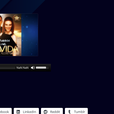
NaN:NaN
ebook
LinkedIn
Reddit
Tumblr