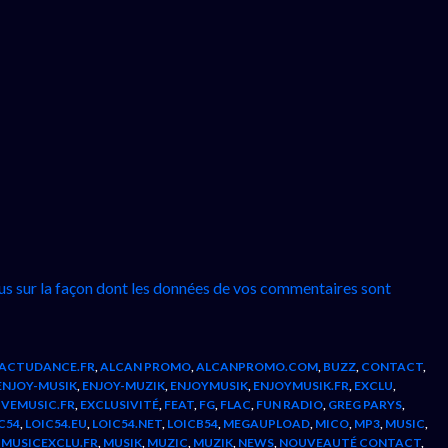
lus sur la façon dont les données de vos commentaires sont
ACTUDANCE.FR
,
ALCAN PROMO
,
ALCANPROMO.COM
,
BUZZ
,
CONTACT
,
ENJOY-MUSIK
,
ENJOY-MUZIK
,
ENJOYMUSIK
,
ENJOYMUSIK.FR
,
EXCLU
,
IVEMUSIC.FR
,
EXCLUSIVITÉ
,
FEAT
,
FG
,
FLAC
,
FUN RADIO
,
GREG PARYS
,
C54
,
LOIC54.EU
,
LOIC54.NET
,
LOICB54
,
MEGAUPLOAD
,
MICO
,
MP3
,
MUSIC
,
,
MUSICEXCLU.FR
,
MUSIK
,
MUZIC
,
MUZIK
,
NEWS
,
NOUVEAUTÉ CONTACT
,