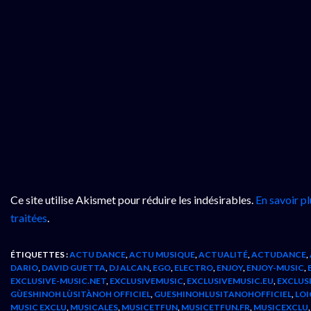
Ce site utilise Akismet pour réduire les indésirables.
En savoir p
traitées
.
ÉTIQUETTES :
ACTU DANCE
,
ACTU MUSIQUE
,
ACTUALITÉ
,
ACTUDANCE
,
DARIO
,
DAVID GUETTA
,
DJ ALCAN
,
EGO
,
ELECTRO
,
ENJOY
,
ENJOY-MUSIC
,
EXCLUSIVE-MUSIC.NET
,
EXCLUSIVEMUSIC
,
EXCLUSIVEMUSIC.EU
,
EXCLUS
GÙESHINOH LÙSITÀNOH OFFICIEL
,
GUESHINOHLUSITANOHOFFICIEL
,
LOI
MUSIC EXCLU
,
MUSICALES
,
MUSICETFUN
,
MUSICETFUN.FR
,
MUSICEXCLU