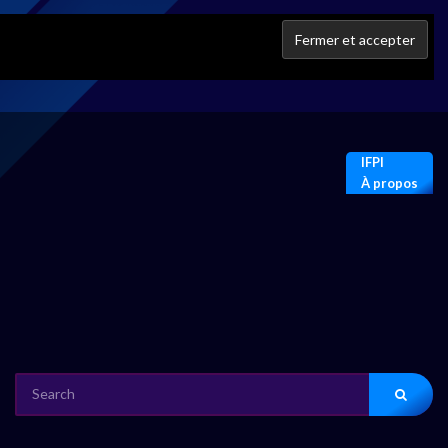
IFPI
À propos
SEARCH
FOR: