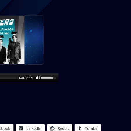
NaN:NaN
ebook
LinkedIn
Reddit
Tumblr