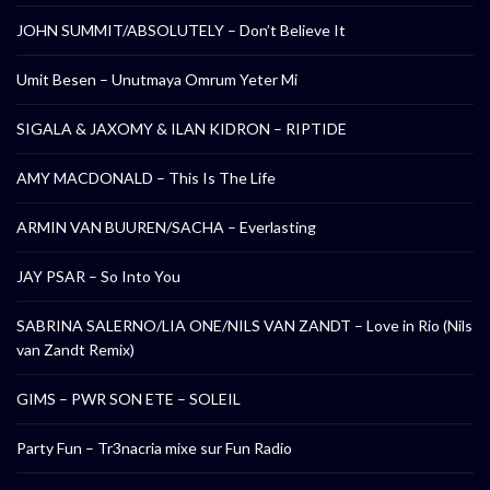
JOHN SUMMIT/ABSOLUTELY – Don’t Believe It
Umit Besen – Unutmaya Omrum Yeter Mi
SIGALA & JAXOMY & ILAN KIDRON – RIPTIDE
AMY MACDONALD – This Is The Life
ARMIN VAN BUUREN/SACHA – Everlasting
JAY PSAR – So Into You
SABRINA SALERNO/LIA ONE/NILS VAN ZANDT – Love in Rio (Nils
van Zandt Remix)
GIMS – PWR SON ETE – SOLEIL
Party Fun – Tr3nacria mixe sur Fun Radio