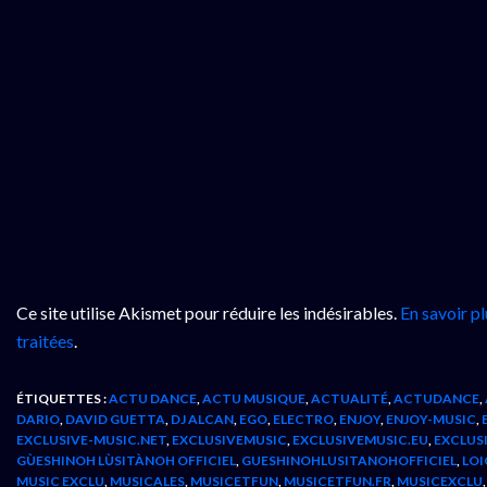
Ce site utilise Akismet pour réduire les indésirables.
En savoir p
traitées
.
ÉTIQUETTES :
ACTU DANCE
,
ACTU MUSIQUE
,
ACTUALITÉ
,
ACTUDANCE
,
DARIO
,
DAVID GUETTA
,
DJ ALCAN
,
EGO
,
ELECTRO
,
ENJOY
,
ENJOY-MUSIC
,
EXCLUSIVE-MUSIC.NET
,
EXCLUSIVEMUSIC
,
EXCLUSIVEMUSIC.EU
,
EXCLUS
GÙESHINOH LÙSITÀNOH OFFICIEL
,
GUESHINOHLUSITANOHOFFICIEL
,
LOI
MUSIC EXCLU
,
MUSICALES
,
MUSICETFUN
,
MUSICETFUN.FR
,
MUSICEXCLU