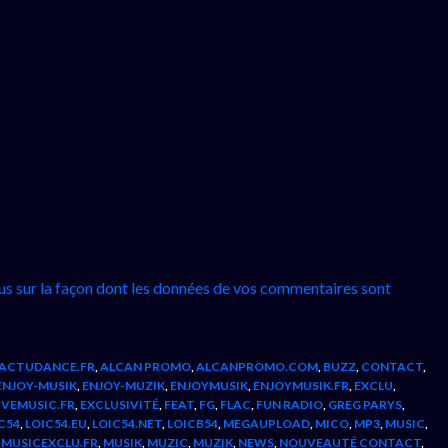
lus sur la façon dont les données de vos commentaires sont
ACTUDANCE.FR
,
ALCAN PROMO
,
ALCANPROMO.COM
,
BUZZ
,
CONTACT
,
ENJOY-MUSIK
,
ENJOY-MUZIK
,
ENJOYMUSIK
,
ENJOYMUSIK.FR
,
EXCLU
,
IVEMUSIC.FR
,
EXCLUSIVITÉ
,
FEAT
,
FG
,
FLAC
,
FUN RADIO
,
GREG PARYS
,
C54
,
LOIC54.EU
,
LOIC54.NET
,
LOICB54
,
MEGAUPLOAD
,
MICO
,
MP3
,
MUSIC
,
,
MUSICEXCLU.FR
,
MUSIK
,
MUZIC
,
MUZIK
,
NEWS
,
NOUVEAUTÉ CONTACT
,