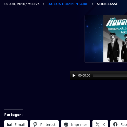
02 JUIL, 2010,19:33:25
AUCUN COMMENTAIRE
NON CLASSÉ
•
•
00:00:00
Partager :
E-mail
Pinterest
Imprimer
X
Fac