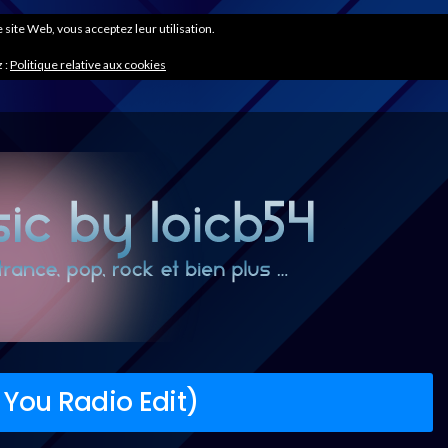
ce site Web, vous acceptez leur utilisation.
 :
Politique relative aux cookies
 You Radio Edit)