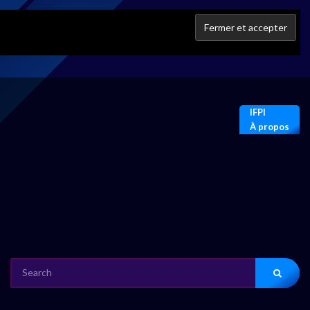
IFPI
À propos
SEARCH
FOR: