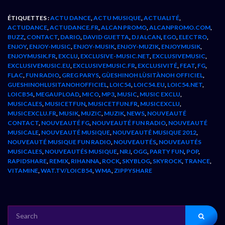
ÉTIQUETTES :
ACTU DANCE
,
ACTU MUSIQUE
,
ACTUALITÉ
,
ACTUDANCE
,
ACTUDANCE.FR
,
ALCAN PROMO
,
ALCANPROMO.COM
,
BUZZ
,
CONTACT
,
DARIO
,
DAVID GUETTA
,
DJ ALCAN
,
EGO
,
ELECTRO
,
ENJOY
,
ENJOY-MUSIC
,
ENJOY-MUSIK
,
ENJOY-MUZIK
,
ENJOYMUSIK
,
ENJOYMUSIK.FR
,
EXCLU
,
EXCLUSIVE-MUSIC.NET
,
EXCLUSIVEMUSIC
,
EXCLUSIVEMUSIC.EU
,
EXCLUSIVEMUSIC.FR
,
EXCLUSIVITÉ
,
FEAT
,
FG
,
FLAC
,
FUN RADIO
,
GREG PARYS
,
GÙESHINOH LÙSITÀNOH OFFICIEL
,
GUESHINOHLUSITANOHOFFICIEL
,
LOIC54
,
LOIC54.EU
,
LOIC54.NET
,
LOICB54
,
MEGAUPLOAD
,
MICO
,
MP3
,
MUSIC
,
MUSIC EXCLU
,
MUSICALES
,
MUSICETFUN
,
MUSICETFUN.FR
,
MUSICEXCLU
,
MUSICEXCLU.FR
,
MUSIK
,
MUZIC
,
MUZIK
,
NEWS
,
NOUVEAUTÉ
CONTACT
,
NOUVEAUTÉ FG
,
NOUVEAUTÉ FUN RADIO
,
NOUVEAUTÉ
MUSICALE
,
NOUVEAUTÉ MUSIQUE
,
NOUVEAUTÉ MUSIQUE 2012
,
NOUVEAUTÉ MUSIQUE FUN RADIO
,
NOUVEAUTÉS
,
NOUVEAUTÉS
MUSICALES
,
NOUVEAUTÉS MUSIQUE
,
NRJ
,
OGG
,
PARTY FUN
,
POP
,
RAPIDSHARE
,
REMIX
,
RIHANNA
,
ROCK
,
SKYBLOG
,
SKYROCK
,
TRANCE
,
VITAMINE
,
WAT.TV/LOICB54
,
WMA
,
ZIPPYSHARE
SEARCH
FOR: