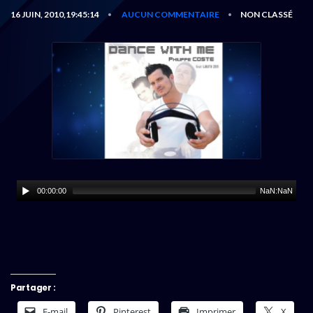
16 JUIN, 2010,19:45:14
AUCUN COMMENTAIRE
NON CLASSÉ
•
•
00:00:00
NaN:NaN
Partager :
E-mail
Pinterest
Imprimer
X