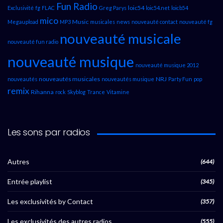
Fun Radio
loic54
Exclusivité
fg
FLAC
Greg Parys
loic54.net
loicb54
mico
Music
Megaupload
MP3
musicales
news
nouveauté contact
nouveauté fg
nouveauté musicale
nouveauté fun radio
nouveauté musique
nouveauté musique 2012
nouveautés musicales
NRJ
nouveautés
nouveautés musique
Party Fun
pop
remix
Rihanna
rock
Skyblog
Trance
Vitamine
Les sons par radios
Autres
(644)
Entrée playlist
(345)
Les exclusivités by Contact
(357)
Les exclusivités des autres radios
(555)