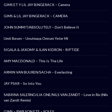
GIMS ET Y LIL JAY BINGERACK – Camera
GIMS & LIL JAY BINGERACK – CAMERA
JOHN SUMMIT/ABSOLUTELY – Don’t Believe It
Umit Besen – Unutmaya Omrum Yeter Mi
SIGALA & JAXOMY & ILAN KIDRON – RIPTIDE
AMY MACDONALD – This Is The Life
ARMIN VAN BUUREN/SACHA – Everlasting
JAY PSAR – So Into You
SABRINA SALERNO/LIA ONE/NILS VAN ZANDT – Love in Rio (Nils
van Zandt Remix)
GIMS – PWR SON ETE – SOLEIL