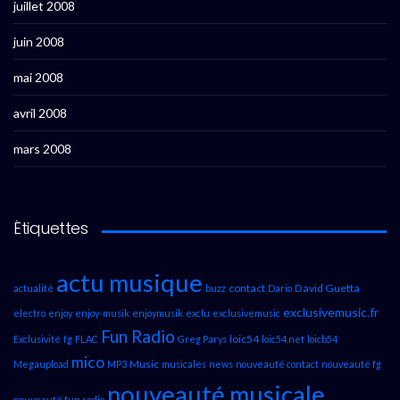
juillet 2008
juin 2008
mai 2008
avril 2008
mars 2008
Étiquettes
actu musique
contact
David Guetta
actualité
buzz
Dario
exclusivemusic.fr
electro
enjoy
enjoy-musik
enjoymusik
exclu
exclusivemusic
Fun Radio
loic54
Exclusivité
fg
FLAC
Greg Parys
loic54.net
loicb54
mico
Music
Megaupload
MP3
musicales
news
nouveauté contact
nouveauté fg
nouveauté musicale
nouveauté fun radio