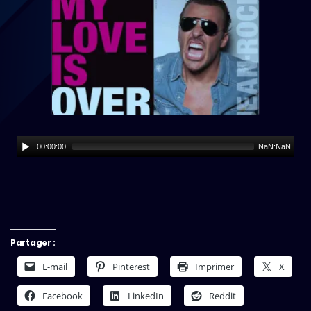
00:00:00
NaN:NaN
Partager :
E-mail
Pinterest
Imprimer
X
Facebook
LinkedIn
Reddit