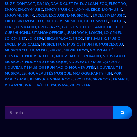
BUZZ
,
CONTACT
,
DARIO
,
DAVID GUETTA
,
DJ ALCAN
,
EGO
,
ELECTRO
,
ENJOY
,
ENJOY-MUSIC
,
ENJOY-MUSIK
,
ENJOY-MUZIK
,
ENJOYMUSIK
,
ENJOYMUSIK.FR
,
EXCLU
,
EXCLUSIVE-MUSIC.NET
,
EXCLUSIVEMUSIC
,
EXCLUSIVEMUSIC.EU
,
EXCLUSIVEMUSIC.FR
,
EXCLUSIVITÉ
,
FEAT
,
FG
,
FLAC
,
FUN RADIO
,
GREG PARYS
,
GÙESHINOH LÙSITÀNOH OFFICIEL
,
GUESHINOHLUSITANOHOFFICIEL
,
JEAN ROCH
,
LOIC54
,
LOIC54.EU
,
LOIC54.NET
,
LOICB54
,
MEGAUPLOAD
,
MICO
,
MP3
,
MUSIC
,
MUSIC
EXCLU
,
MUSICALES
,
MUSICETFUN
,
MUSICETFUN.FR
,
MUSICEXCLU
,
MUSICEXCLU.FR
,
MUSIK
,
MUZIC
,
MUZIK
,
NEWS
,
NOUVEAUTÉ
CONTACT
,
NOUVEAUTÉ FG
,
NOUVEAUTÉ FUN RADIO
,
NOUVEAUTÉ
MUSICALE
,
NOUVEAUTÉ MUSIQUE
,
NOUVEAUTÉ MUSIQUE 2012
,
NOUVEAUTÉ MUSIQUE FUN RADIO
,
NOUVEAUTÉS
,
NOUVEAUTÉS
MUSICALES
,
NOUVEAUTÉS MUSIQUE
,
NRJ
,
OGG
,
PARTY FUN
,
POP
,
RAPIDSHARE
,
REMIX
,
RIHANNA
,
ROCK
,
SKYBLOG
,
SKYROCK
,
TRANCE
,
VITAMINE
,
WAT.TV/LOICB54
,
WMA
,
ZIPPYSHARE
SEARCH
FOR: