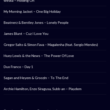
weska – Holding On
My Morning Jacket – One Big Holiday
Beatnerz & Bentley Jones – Lonely People
James Blunt – Cuz I Love You
Gregor Salto & Simon Fava – Magalenha (feat. Sergio Mendes)
Huey Lewis & the News – The Power Of Love
Duo Franco – Day 1
Sagan and Heyem & Groozin – To The End
Archie Hamilton, Enzo Siragusa, Subb-an – Playdem