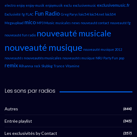
exclusivemusic.fr
electro
enjoy
enjoy-musik
enjoymusik
exclu
exclusivemusic
Fun Radio
loic54
Exclusivité
fg
FLAC
Greg Parys
loic54.net
loicb54
mico
Music
Megaupload
MP3
musicales
news
nouveauté contact
nouveauté fg
nouveauté musicale
nouveauté fun radio
nouveauté musique
nouveauté musique 2012
nouveautés musicales
NRJ
nouveautés
nouveautés musique
Party Fun
pop
remix
Rihanna
rock
Skyblog
Trance
Vitamine
Les sons par radios
Autres
(644)
Entrée playlist
(345)
Les exclusivités by Contact
(357)