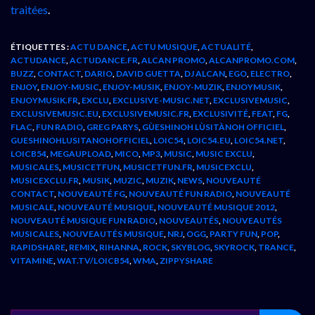
traitées
.
ÉTIQUETTES :
ACTU DANCE
,
ACTU MUSIQUE
,
ACTUALITÉ
,
ACTUDANCE
,
ACTUDANCE.FR
,
ALCAN PROMO
,
ALCANPROMO.COM
,
BUZZ
,
CONTACT
,
DARIO
,
DAVID GUETTA
,
DJ ALCAN
,
EGO
,
ELECTRO
,
ENJOY
,
ENJOY-MUSIC
,
ENJOY-MUSIK
,
ENJOY-MUZIK
,
ENJOYMUSIK
,
ENJOYMUSIK.FR
,
EXCLU
,
EXCLUSIVE-MUSIC.NET
,
EXCLUSIVEMUSIC
,
EXCLUSIVEMUSIC.EU
,
EXCLUSIVEMUSIC.FR
,
EXCLUSIVITÉ
,
FEAT
,
FG
,
FLAC
,
FUN RADIO
,
GREG PARYS
,
GÙESHINOH LÙSITÀNOH OFFICIEL
,
GUESHINOHLUSITANOHOFFICIEL
,
LOIC54
,
LOIC54.EU
,
LOIC54.NET
,
LOICB54
,
MEGAUPLOAD
,
MICO
,
MP3
,
MUSIC
,
MUSIC EXCLU
,
MUSICALES
,
MUSICETFUN
,
MUSICETFUN.FR
,
MUSICEXCLU
,
MUSICEXCLU.FR
,
MUSIK
,
MUZIC
,
MUZIK
,
NEWS
,
NOUVEAUTÉ
CONTACT
,
NOUVEAUTÉ FG
,
NOUVEAUTÉ FUN RADIO
,
NOUVEAUTÉ
MUSICALE
,
NOUVEAUTÉ MUSIQUE
,
NOUVEAUTÉ MUSIQUE 2012
,
NOUVEAUTÉ MUSIQUE FUN RADIO
,
NOUVEAUTÉS
,
NOUVEAUTÉS
MUSICALES
,
NOUVEAUTÉS MUSIQUE
,
NRJ
,
OGG
,
PARTY FUN
,
POP
,
RAPIDSHARE
,
REMIX
,
RIHANNA
,
ROCK
,
SKYBLOG
,
SKYROCK
,
TRANCE
,
VITAMINE
,
WAT.TV/LOICB54
,
WMA
,
ZIPPYSHARE