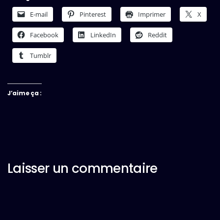
E-mail
Pinterest
Imprimer
X
Facebook
LinkedIn
Reddit
Tumblr
J’aime ça :
Laisser un commentaire