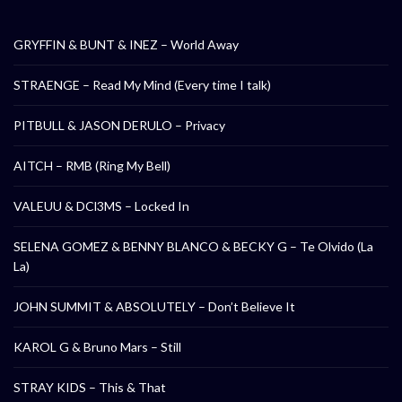
GRYFFIN & BUNT & INEZ – World Away
STRAENGE – Read My Mind (Every time I talk)
PITBULL & JASON DERULO – Privacy
AITCH – RMB (Ring My Bell)
VALEUU & DCl3MS – Locked In
SELENA GOMEZ & BENNY BLANCO & BECKY G – Te Olvido (La
La)
JOHN SUMMIT & ABSOLUTELY – Don’t Believe It
KAROL G & Bruno Mars – Still
STRAY KIDS – This & That