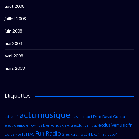
août 2008
juillet 2008
juin 2008
mai 2008
avril 2008
mars 2008
Étiquettes
actu musique
contact
David Guetta
actualité
buzz
Dario
exclusivemusic.fr
electro
enjoy
enjoy-musik
enjoymusik
exclu
exclusivemusic
Fun Radio
loic54
Exclusivité
fg
FLAC
Greg Parys
loic54.net
loicb54