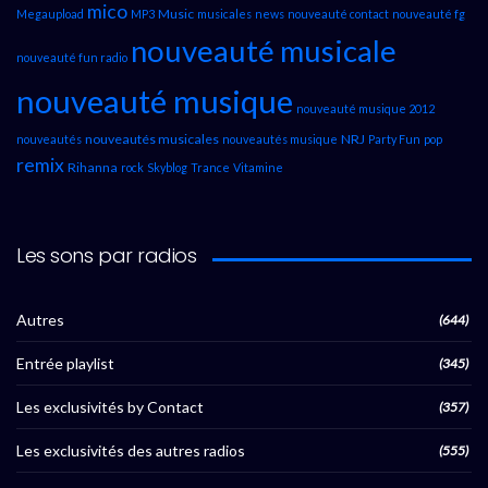
mico
Music
Megaupload
MP3
musicales
news
nouveauté contact
nouveauté fg
nouveauté musicale
nouveauté fun radio
nouveauté musique
nouveauté musique 2012
nouveautés musicales
NRJ
nouveautés
nouveautés musique
Party Fun
pop
remix
Rihanna
rock
Skyblog
Trance
Vitamine
Les sons par radios
Autres
(644)
Entrée playlist
(345)
Les exclusivités by Contact
(357)
Les exclusivités des autres radios
(555)