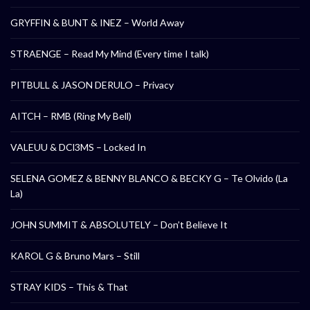
GRYFFIN & BUNT & INEZ – World Away
STRAENGE – Read My Mind (Every time I talk)
PITBULL & JASON DERULO – Privacy
AITCH – RMB (Ring My Bell)
VALEUU & DCl3MS – Locked In
SELENA GOMEZ & BENNY BLANCO & BECKY G – Te Olvido (La
La)
JOHN SUMMIT & ABSOLUTELY – Don’t Believe It
KAROL G & Bruno Mars – Still
STRAY KIDS – This & That