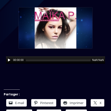
00:00:00
NaN:NaN
Partager :
E-mail
Pinterest
Imprimer
X