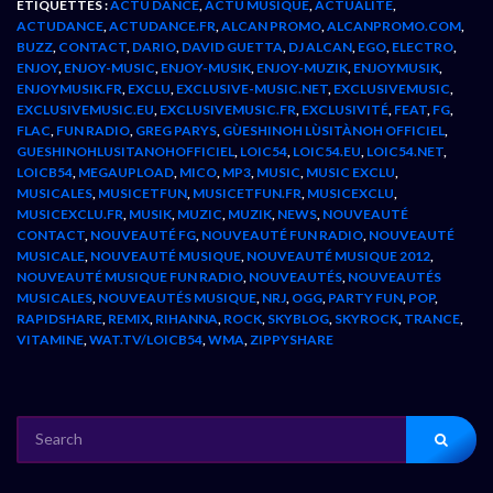
ÉTIQUETTES :
ACTU DANCE
,
ACTU MUSIQUE
,
ACTUALITÉ
,
ACTUDANCE
,
ACTUDANCE.FR
,
ALCAN PROMO
,
ALCANPROMO.COM
,
BUZZ
,
CONTACT
,
DARIO
,
DAVID GUETTA
,
DJ ALCAN
,
EGO
,
ELECTRO
,
ENJOY
,
ENJOY-MUSIC
,
ENJOY-MUSIK
,
ENJOY-MUZIK
,
ENJOYMUSIK
,
ENJOYMUSIK.FR
,
EXCLU
,
EXCLUSIVE-MUSIC.NET
,
EXCLUSIVEMUSIC
,
EXCLUSIVEMUSIC.EU
,
EXCLUSIVEMUSIC.FR
,
EXCLUSIVITÉ
,
FEAT
,
FG
,
FLAC
,
FUN RADIO
,
GREG PARYS
,
GÙESHINOH LÙSITÀNOH OFFICIEL
,
GUESHINOHLUSITANOHOFFICIEL
,
LOIC54
,
LOIC54.EU
,
LOIC54.NET
,
LOICB54
,
MEGAUPLOAD
,
MICO
,
MP3
,
MUSIC
,
MUSIC EXCLU
,
MUSICALES
,
MUSICETFUN
,
MUSICETFUN.FR
,
MUSICEXCLU
,
MUSICEXCLU.FR
,
MUSIK
,
MUZIC
,
MUZIK
,
NEWS
,
NOUVEAUTÉ
CONTACT
,
NOUVEAUTÉ FG
,
NOUVEAUTÉ FUN RADIO
,
NOUVEAUTÉ
MUSICALE
,
NOUVEAUTÉ MUSIQUE
,
NOUVEAUTÉ MUSIQUE 2012
,
NOUVEAUTÉ MUSIQUE FUN RADIO
,
NOUVEAUTÉS
,
NOUVEAUTÉS
MUSICALES
,
NOUVEAUTÉS MUSIQUE
,
NRJ
,
OGG
,
PARTY FUN
,
POP
,
RAPIDSHARE
,
REMIX
,
RIHANNA
,
ROCK
,
SKYBLOG
,
SKYROCK
,
TRANCE
,
VITAMINE
,
WAT.TV/LOICB54
,
WMA
,
ZIPPYSHARE
SEARCH
FOR: