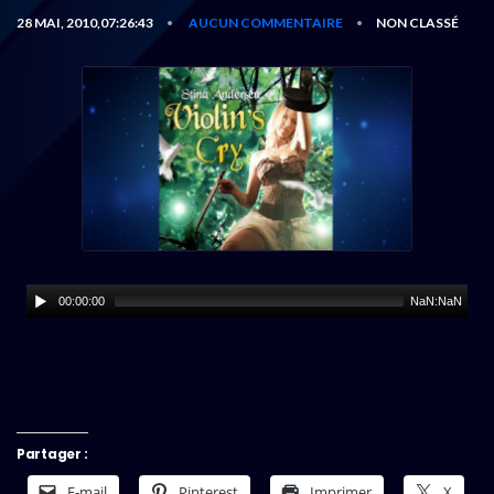
28 MAI, 2010,07:26:43
AUCUN COMMENTAIRE
NON CLASSÉ
•
•
00:00:00
NaN:NaN
Partager :
E-mail
Pinterest
Imprimer
X