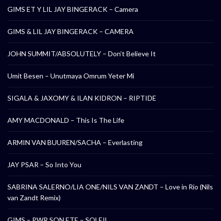
GIMS ET Y LIL JAY BINGERACK – Camera
GIMS & LIL JAY BINGERACK – CAMERA
JOHN SUMMIT/ABSOLUTELY – Don’t Believe It
Umit Besen – Unutmaya Omrum Yeter Mi
SIGALA & JAXOMY & ILAN KIDRON – RIPTIDE
AMY MACDONALD – This Is The Life
ARMIN VAN BUUREN/SACHA – Everlasting
JAY PSAR – So Into You
SABRINA SALERNO/LIA ONE/NILS VAN ZANDT – Love in Rio (Nils
van Zandt Remix)
GIMS – PWR SON ETE – SOLEIL