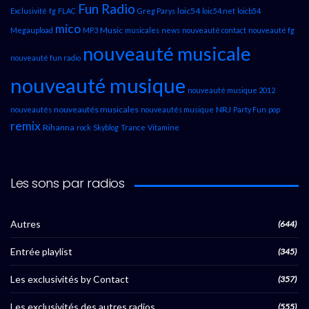
Fun Radio
loic54
Exclusivité
fg
FLAC
Greg Parys
loic54.net
loicb54
mico
Music
Megaupload
MP3
musicales
news
nouveauté contact
nouveauté fg
nouveauté musicale
nouveauté fun radio
nouveauté musique
nouveauté musique 2012
nouveautés musicales
NRJ
nouveautés
nouveautés musique
Party Fun
pop
remix
Rihanna
rock
Skyblog
Trance
Vitamine
Les sons par radios
Autres
(644)
Entrée playlist
(345)
Les exclusivités by Contact
(357)
Les exclusivités des autres radios
(555)