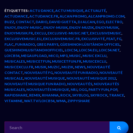
ÉTIQUETTES :
ACTU DANCE
,
ACTU MUSIQUE
,
ACTUALITÉ
,
ACTUDANCE
,
ACTUDANCE.FR
,
ALCAN PROMO
,
ALCANPROMO.COM
,
BUZZ
,
CONTACT
,
DARIO
,
DAVID GUETTA
,
DJ ALCAN
,
EGO
,
ELECTRO
,
ENJOY
,
ENJOY-MUSIC
,
ENJOY-MUSIK
,
ENJOY-MUZIK
,
ENJOYMUSIK
,
ENJOYMUSIK.FR
,
EXCLU
,
EXCLUSIVE-MUSIC.NET
,
EXCLUSIVEMUSIC
,
EXCLUSIVEMUSIC.EU
,
EXCLUSIVEMUSIC.FR
,
EXCLUSIVITÉ
,
FEAT
,
FG
,
FLAC
,
FUN RADIO
,
GREG PARYS
,
GÙESHINOH LÙSITÀNOH OFFICIEL
,
GUESHINOHLUSITANOHOFFICIEL
,
LOIC54
,
LOIC54.EU
,
LOIC54.NET
,
LOICB54
,
MEGAUPLOAD
,
MICO
,
MP3
,
MUSIC
,
MUSIC EXCLU
,
MUSICALES
,
MUSICETFUN
,
MUSICETFUN.FR
,
MUSICEXCLU
,
MUSICEXCLU.FR
,
MUSIK
,
MUZIC
,
MUZIK
,
NEWS
,
NOUVEAUTÉ
CONTACT
,
NOUVEAUTÉ FG
,
NOUVEAUTÉ FUN RADIO
,
NOUVEAUTÉ
MUSICALE
,
NOUVEAUTÉ MUSIQUE
,
NOUVEAUTÉ MUSIQUE 2012
,
NOUVEAUTÉ MUSIQUE FUN RADIO
,
NOUVEAUTÉS
,
NOUVEAUTÉS
MUSICALES
,
NOUVEAUTÉS MUSIQUE
,
NRJ
,
OGG
,
PARTY FUN
,
POP
,
RAPIDSHARE
,
REMIX
,
RIHANNA
,
ROCK
,
SKYBLOG
,
SKYROCK
,
TRANCE
,
VITAMINE
,
WAT.TV/LOICB54
,
WMA
,
ZIPPYSHARE
SEARCH
FOR: