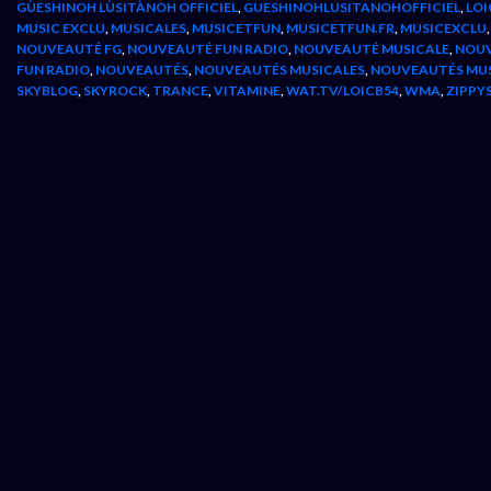
GÙESHINOH LÙSITÀNOH OFFICIEL
,
GUESHINOHLUSITANOHOFFICIEL
,
LOI
MUSIC EXCLU
,
MUSICALES
,
MUSICETFUN
,
MUSICETFUN.FR
,
MUSICEXCLU
NOUVEAUTÉ FG
,
NOUVEAUTÉ FUN RADIO
,
NOUVEAUTÉ MUSICALE
,
NOUV
FUN RADIO
,
NOUVEAUTÉS
,
NOUVEAUTÉS MUSICALES
,
NOUVEAUTÉS MU
SKYBLOG
,
SKYROCK
,
TRANCE
,
VITAMINE
,
WAT.TV/LOICB54
,
WMA
,
ZIPPY