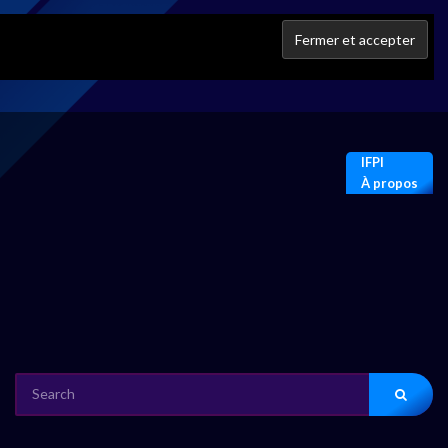
IFPI
À propos
SEARCH
FOR: