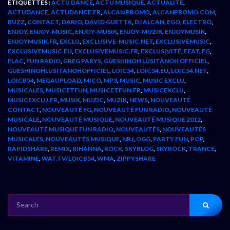
ÉTIQUETTES :
ACTU DANCE
,
ACTU MUSIQUE
,
ACTUALITÉ
,
ACTUDANCE
,
ACTUDANCE.FR
,
ALCAN PROMO
,
ALCANPROMO.COM
,
BUZZ
,
CONTACT
,
DARIO
,
DAVID GUETTA
,
DJ ALCAN
,
EGO
,
ELECTRO
,
ENJOY
,
ENJOY-MUSIC
,
ENJOY-MUSIK
,
ENJOY-MUZIK
,
ENJOYMUSIK
,
ENJOYMUSIK.FR
,
EXCLU
,
EXCLUSIVE-MUSIC.NET
,
EXCLUSIVEMUSIC
,
EXCLUSIVEMUSIC.EU
,
EXCLUSIVEMUSIC.FR
,
EXCLUSIVITÉ
,
FEAT
,
FG
,
FLAC
,
FUN RADIO
,
GREG PARYS
,
GÙESHINOH LÙSITÀNOH OFFICIEL
,
GUESHINOHLUSITANOHOFFICIEL
,
LOIC54
,
LOIC54.EU
,
LOIC54.NET
,
LOICB54
,
MEGAUPLOAD
,
MICO
,
MP3
,
MUSIC
,
MUSIC EXCLU
,
MUSICALES
,
MUSICETFUN
,
MUSICETFUN.FR
,
MUSICEXCLU
,
MUSICEXCLU.FR
,
MUSIK
,
MUZIC
,
MUZIK
,
NEWS
,
NOUVEAUTÉ
CONTACT
,
NOUVEAUTÉ FG
,
NOUVEAUTÉ FUN RADIO
,
NOUVEAUTÉ
MUSICALE
,
NOUVEAUTÉ MUSIQUE
,
NOUVEAUTÉ MUSIQUE 2012
,
NOUVEAUTÉ MUSIQUE FUN RADIO
,
NOUVEAUTÉS
,
NOUVEAUTÉS
MUSICALES
,
NOUVEAUTÉS MUSIQUE
,
NRJ
,
OGG
,
PARTY FUN
,
POP
,
RAPIDSHARE
,
REMIX
,
RIHANNA
,
ROCK
,
SKYBLOG
,
SKYROCK
,
TRANCE
,
VITAMINE
,
WAT.TV/LOICB54
,
WMA
,
ZIPPYSHARE
SEARCH
FOR: