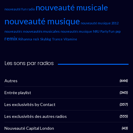
nouveauté musicale
nouveauté fun radio
nouveauté musique
nouveauté musique 2012
nouveautés musicales
NRJ
nouveautés
nouveautés musique
Party Fun
pop
remix
Rihanna
rock
Skyblog
Trance
Vitamine
Les sons par radios
Autres
(644)
Entrée playlist
(345)
Les exclusivités by Contact
(357)
Les exclusivités des autres radios
(555)
Nouveauté Capital London
(43)