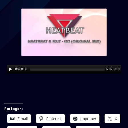
00:00:00
NaN:NaN
Partager :
E-mail
Pinterest
Imprimer
X