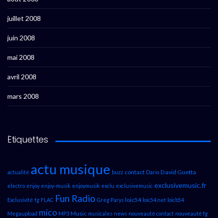
juillet 2008
juin 2008
mai 2008
avril 2008
mars 2008
Étiquettes
actu musique
contact
David Guetta
actualité
buzz
Dario
exclusivemusic.fr
electro
enjoy
enjoy-musik
enjoymusik
exclu
exclusivemusic
Fun Radio
loic54
Exclusivité
fg
FLAC
Greg Parys
loic54.net
loicb54
mico
Music
Megaupload
MP3
musicales
news
nouveauté contact
nouveauté fg